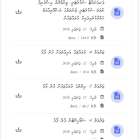
ޕަރމަނަންޓް ސެކްރެޓަރީ، ޒިންމާދާރު އިސްވެރިޔާ
ނުވަތަ ސެކްރެޓަރީ ޖެނެރަލްގެ މަސްއޫލިއްޔަތު
ޙަވާލުކުރެވިފައިވާ މުވައްޒަފުން
ތާރީޚް:
12 ޖަނަވަރީ 2026
docx / 144.9 KB
ޖަދުވަލް 6: މުވައްޒަފު އަމިއްލައަށް ފުރާ ފޯމު
ތާރީޚް:
12 ޖަނަވަރީ 2026
docx / 91.6 KB
ޖަދުވަލް 5: އިދާރާގެ މުވައްޒަފުން ފުރާ ފޯމު
ތާރީޚް:
12 ޖަނަވަރީ 2026
docx / 68.2 KB
ޖަދުވަލް 4: ސަބޯޑިނޭޓުން ފުރާ ފޯމު
ތާރީޚް:
12 ޖަނަވަރީ 2026