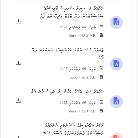
ޖަދުވަލް 3: ސިވިލް ސަރވިސް ކޮމިޝަނުގެ
ސެކްޝަންތަކުން ފުރާ ޓާގެޓް އެޗީވްމަންޓް ފޯމު
ތާރީޚް:
06 ފެބްރުއަރީ 2022
docx / 58.8 KB
ޖަދުވަލް 2.2: އަތޮޅު ކައުންސިލްގެ މެންބަރުން ފުރާ
ފޯމު
ތާރީޚް:
06 ފެބްރުއަރީ 2022
docx / 65.8 KB
ޖަދުވަލް 2.1: އަތޮޅު ކައުންސިލް ރައީސް ފުރާ ފޯމު
ތާރީޚް:
06 ފެބްރުއަރީ 2022
docx / 82.3 KB
ލޯކަލް ކައުންސިލްގެ ސެކްރެޓަރީ ޖެނެރަލްގެ
މަސައްކަތުގެ ފެންވަރުބެލުމުގެ އުޞޫލު 2021