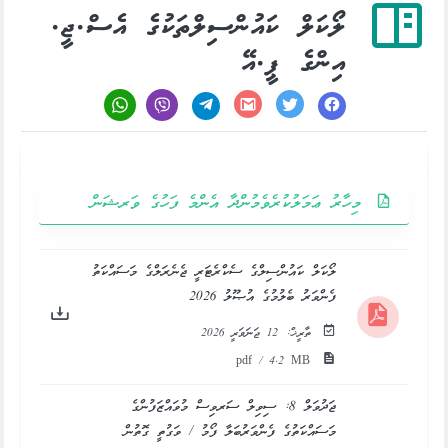
ލޯކަލް ކައުންސިލްތަކުގެ އެސް.ޖީ.
އިންގެ ޕީ.އޭ
މިހާރު ޢަމަލުކުރެވެމުންދާ އެންމެ ފަހުގެ ވަރޝަން
ލޯކަލް ކައުންސިލްގެ ސެކްރެޓަރީ ޖެނެރަލްގެ މަސައްކަތު
ފެންވަރު ބެލުމުގެ އުޞޫލު 2026
ތާރީޚް:
12 ޖަނަވަރީ 2026
pdf / 4.2 MB
ޖަދުވަލް 8: ސިވިލް ސަރވިސް މުވައްޒަފުންގެ
މަސައްކަތުގެ ފެންވަރުބަލާ ފޯމު / ވަގުތީ ގޮތުން