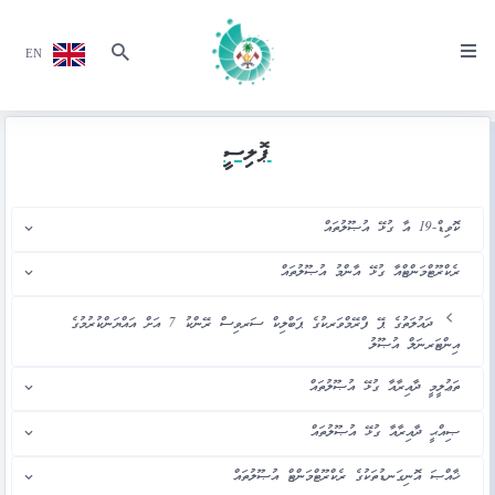
EN
ޕޮލިސީ
ކޮވިޑް-19 އާ ގުޅޭ އުޞޫލުތައް
ރެކްރޫޓްމަންޓްއާ ގުޅޭ އާންމު އުޞޫލުތައް
ދައުލަތުގެ ޕޭ ފްރޭމްވަރކުގެ ޕަބްލިކް ސަރވިސް ރޭންކު 7 އަށް އައްޔަންކުރުމުގެ
އިންޓަރނަލް އުޞޫލު
ތަޢުލީމީ ދާއިރާއާ ގުޅޭ އުޞޫލުތައް
ޞިއްޙީ ދާއިރާއާ ގުޅޭ އުޞޫލުތައް
ޚާއްޞަ އޮނިގަނޑުތަކުގެ ރެކްރޫޓްމަންޓް އުޞޫލުތައް