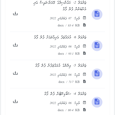
ޖަދުވަލް 2: ކައުންސިލްގެ މޭޔަރު/ރައީސް އަދި
މެންބަރުން ފުރާ ފޯމު
ތާރީޚް:
07 ފެބްރުއަރީ 2022
docx / 83.4 KB
ޖަދުވަލް 6: މުވައްޒަފު އަމިއްލައަށް ފުރާ ފޯމު
ތާރީޚް:
06 ފެބްރުއަރީ 2022
docx / 93.1 KB
ޖަދުވަލް 5: އިދާރާގެ މުވައްޒަފުން ފުރާ ފޯމު
ތާރީޚް:
06 ފެބްރުއަރީ 2022
docx / 71.7 KB
ޖަދުވަލް 4: ސަބޯޑިނޭޓުން ފުރާ ފޯމު
ތާރީޚް:
06 ފެބްރުއަރީ 2022
docx / 80.4 KB