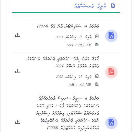
ކުރީގެ ވަރޝަންތައް
ޖަދުވަލް 4: ސަބޯޑިނޭޓުން ފުރާ ފޯމު (2024)
ތާރީޚް:
21 ޑިސެމްބަރ 2023
docx / 79.2 KB
ލޯކަލް ކައުންސިލްގެ ސެކްރެޓަރީ ޖެނެރަލްގެ މަސައްކަތު
ފެންވަރު ބެލުމުގެ އުޞޫލު 2024
ތާރީޚް:
21 ޑިސެމްބަރ 2023
pdf / 2.4 MB
ޖަދުވަލް 8: ސިވިލް ސަރވިސް މުވައްޒަފުންގެ
މަސައްކަތުގެ ފެންވަރުބަލާ ފޯމު / ވަގުތީ ގޮތުން
ޕަރމަނަންޓް ސެކްރެޓަރީ، ޒިންމާދާރު އިސްވެރިޔާ
ނުވަތަ ސެކްރެޓަރީ ޖެނެރަލްގެ މަސްއޫލިއްޔަތު
ޙަވާލުކުރެވިފައިވާ މުވައްޒަފުން (2024)