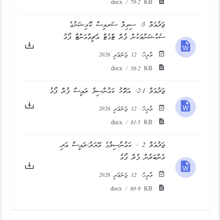
docx / 79.2 KB
ޖަދުވަލް 3: ސިވިލް ސަރވިސް ކޮމިޝަނުގެ
ސެކްޝަންތަކުން ފުރާ ޓާގެޓް އެޗީވްމަންޓް ފޯމު
ތާރީޚް:
12 ޖަނަވަރީ 2026
docx / 56.2 KB
ޖަދުވަލް 2.1: އަތޮޅު ކައުންސިލް ރައީސް ފުރާ ފޯމު
ތާރީޚް:
12 ޖަނަވަރީ 2026
docx / 81.3 KB
ޖަދުވަލް 2 : ކައުންސިލްގެ މޭޔަރު/ރައީސް އަދި
މެންބަރުން ފުރާ ފޯމު
ތާރީޚް:
12 ޖަނަވަރީ 2026
docx / 80.9 KB