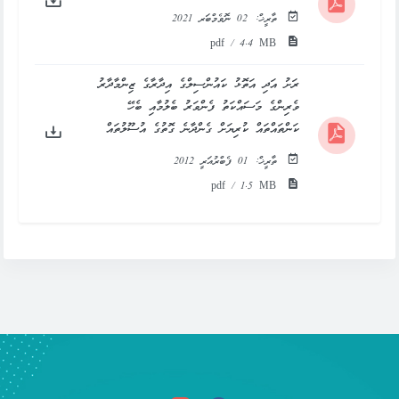
ތާރީޚް:
02 ނޮވެމްބަރ 2021
pdf / 4.4 MB
ރަށު އަދި އަތޮޅު ކައުންސިލްގެ އިދާރާގެ ޒިންމާދާރު
ވެރިންގެ މަސައްކަތު ފެންވަރު ބެލުމާއި ބެހޭ
ކަންތައްތައް ކުރިޔަށް ގެންދާނެ ގޮތުގެ އުސޫލުތައް
ތާރީޚް:
01 ފެބްރުއަރީ 2012
pdf / 1.5 MB