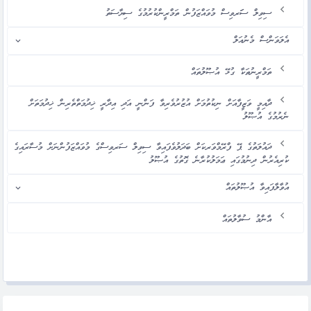
ސިވިލް ސަަރވިސް މުވައްޒަފުން ތަމްރީންކުރުމުގެ ސިޔާސަތު
އެލަވަންސް މެނުއަލް
ތަމްރީނުތަކާ ގުޅޭ އުޞޫލުތައް
ދާއިމީ ވަޒީފާއަށް ނިކުތުމަށް އުޒުރުވެރިވާ ފަންނީ އަދި އިދާރީ ޚިދުމަތްތެރިން ޚިދުމަތަށް
ނެރުމުގެ އުޞޫލު
ދައުލަތުގެ ޕޭ ފްރޭމްވަރކަށް ބަދަލުވެފައިވާ ސިވިލް ސަރވިސްގެ މުވައްޒަފުންނަށް މުސާރައިގެ
ކުރިއެރުން ދިނުމުގައި ޢަމަލުކުރާނެ ގޮތުގެ އުޞޫލު
އުވާލާފައިވާ އުޞޫލުތައް
އާންމު ސުވާލުތައް