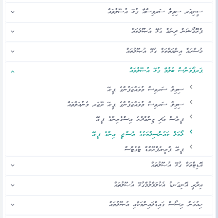
ސީނިއަރ ސިވިލް ސަރވިސްއާ ގުޅޭ އުޞޫލުތައް
ޕްރޮމޯޝަން ދިނުމާ ގުޅޭ އުޞޫލުތައް
މުސާރައާ އިނާޔަތްތަކާ ގުޅޭ އުޞޫލުތައް
ޕަރފޯމަންސް ބެލުމާ ގުޅޭ އުޞޫލުތައް
ސިވިލް ސަރވިސް މުވައްޒަފުންގެ ޕީ.އޭ
ސިވިލް ސަރވިސް މުވައްޒަފުންގެ ޕީ.އޭ ޔޫޒަރ މެނުއަލްތައް
ޕީ.އެސް އަދި ޒިންމާދާރު އިސްވެރިންގެ ޕީ.އޭ
ލޯކަލް ކައުންސިލްތަކުގެ އެސް.ޖީ. އިންގެ ޕީ.އޭ
ޕީ.އޭ ޕްރީ-އެޕްރޫވްޑް ޓާގެޓްސް
އޮޑިޓްތަކާ ގުޅޭ އުޞޫލުތައް
އިދާރީ އޮނިގަނޑު އެކުލަވާލުމާގުޅޭ އުޞޫލުތައް
ހިއުމަން ރިސޯސް ގައިޑްލައިންތަކާއި އުޞޫލުތައް