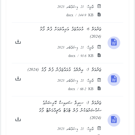
ތާރީޚް:
21 ޑިސެމްބަރ 2023
docx / 144.9 KB
ޖަދުވަލް 6: މުވައްޒަފު އަމިއްލައަށް ފުރާ ފޯމު
(2024)
ތާރީޚް:
21 ޑިސެމްބަރ 2023
docx / 91.6 KB
ޖަދުވަލް 5: އިދާރާގެ މުވައްޒަފުން ފުރާ ފޯމު (2024)
ތާރީޚް:
21 ޑިސެމްބަރ 2023
docx / 68.2 KB
ޖަދުވަލް 3: ސިވިލް ސަރވިސް ކޮމިޝަނުގެ
ސެކްޝަންތަކުން ފުރާ ޓާގެޓް އެޗީވްމަންޓް ފޯމު
(2024)
ތާރީޚް:
21 ޑިސެމްބަރ 2023