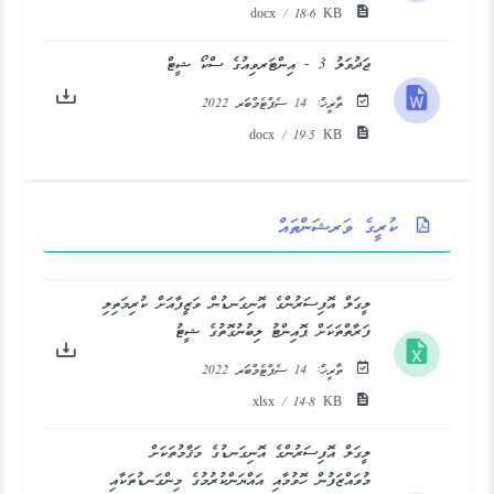
docx / 18.6 KB
ޖަދުވަލު 3 - އިންޓަރވިއުގެ ސްކޯ ޝީޓް
ތާރީޚް:
14 ސެޕްޓެމްބަރ 2022
docx / 19.5 KB
ކުރީގެ ވަރޝަންތައް
ލީގަލް އޮފިސަރުންގެ އޮނިގަނޑުން ވަޒީފާއަށް ކުރިމަތިލި
ފަރާތްތަކަށް ޕޮއިންޓު ލިބުނުގޮތުގެ ޝީޓު
ތާރީޚް:
14 ސެޕްޓެމްބަރ 2022
xlsx / 14.8 KB
ލީގަލް އޮފިސަރުންގެ އޮނިގަނޑުގެ މަޤާމުތަކަށް
މުވައްޒަފުން ހޮވުމާއި އައްޔަންކުރުމުގެ މިންގަނޑުތަކާއި