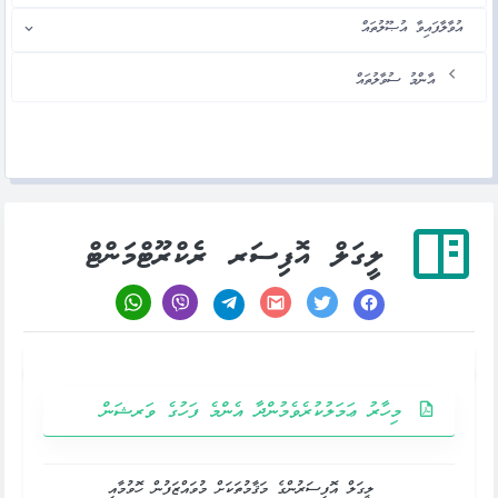
އުވާލާފައިވާ އުޞޫލުތައް
އާންމު ސުވާލުތައް
ލީގަލް އޮފިސަރ ރެކްރޫޓްމަންޓް
މިހާރު ޢަމަލުކުރެވެމުންދާ އެންމެ ފަހުގެ ވަރޝަން
ލީގަލް އޮފިސަރުންގެ މަޤާމުތަކަށް މުވައްޒަފުން ހޮވުމާއި