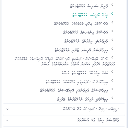
ފޮރިން ސަރވިސް ރެކްރޫޓްމަންޓް
ލީގަލް އޮފިސަރ ރެކްރޫޓްމަންޓް
އެވްސްކޮމްގެ އިދާރީ މަޤާމުތަކުގެ ރެކްރޫޓްމަންޓް
އެވްސްކޮމް އިންޓަރނަލް ރެކްރޫޓްމަންޓް
މުދިމުންނާއި އިމާމުންގެ ރެކްރޫޓްމަންޓް
އިމިގްރޭޝަން އޮފިސަރ ޓްރޭނީ ރެކްރޫޓްމަންޓް
ޑާސާގެ އޭވިއޭޝަން ސެކިއުރިޓީ އޮފިސަރުންގެ ވަޒީފާގެ އޮނިގަނޑުގެ މަޤާމުތަކަށް
މުވައްޒަފުން ހޮވުމާއި އައްޔަން ކުރުމުގެ އައްޔަންކުރުމުގެ އުޞޫލު
ބަދަލު އިމާމުންގެ ރެކްރޫޓްމަންޓް އުޞޫލު
އިމިގްރޭޝަން ސުޕަވައިޒަރީ މަޤާމުތަކުގެ ރެކްރޫޓްމަންޓް
އިމިގްރޭޝަންގެ އެލިމެންޓަރީ އޮކިއުޕޭޝަންގެ ރެކްރޫޓްމަންޓް
މީޓިއޮރޮލޮޖީ ދާއިރާގެ ރެކްރޫޓްމެންޓް ޓޫލްކިޓް
ސީނިއަރ ސިވިލް ސަރވިސްއާ ގުޅޭ އުޞޫލުތައް
ޕްރޮމޯޝަން ދިނުމާ ގުޅޭ އުޞޫލުތައް