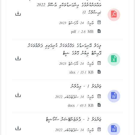
އައްޔަންކުރުމުގެ މިންގަނޑުތަކާއި އުޞޫލު 2022
(އިޞްލާހު 1)
ތާރީޚް:
24 އޯގަސްޓް 2023
pdf / 2.8 MB
ލީގަލް އޮނިގަނޑުގެ މަޤާމުތަކަށް ކުރިމަތިލި ފަރާތްތަކަށް
ޕޮއިންޓް ލިބުނު ގޮތުގެ ޝީޓު
ތާރީޚް:
24 އޯގަސްޓް 2023
xlsx / 15.1 KB
ޖަދުވަލު 1 - އިޢުލާނު
ތާރީޚް:
14 ސެޕްޓެމްބަރ 2022
docx / 43.5 KB
ޖަދުވަލު 2 - ޕްރެޒެންޓޭޝަން ސްކޯޝީޓް
ތާރީޚް:
14 ސެޕްޓެމްބަރ 2022