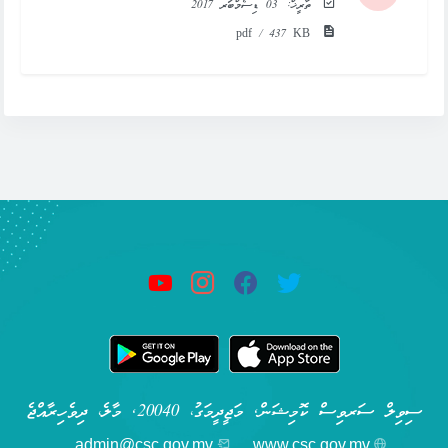
ތާރީޚް:
03 ޑިސެމްބަރ 2017
pdf / 437 KB
ސިވިލް ސަރވިސް ކޮމިޝަން, މަޖީދީމަގު، 20040, މާލެ، ދިވެހިރާއްޖެ
admin@csc.gov.mv
www.csc.gov.mv