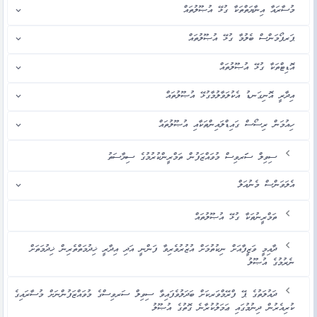
މުސާރައާ އިނާޔަތްތަކާ ގުޅޭ އުޞޫލުތައް
ޕަރފޯމަންސް ބެލުމާ ގުޅޭ އުޞޫލުތައް
އޮޑިޓްތަކާ ގުޅޭ އުޞޫލުތައް
އިދާރީ އޮނިގަނޑު އެކުލަވާލުމާގުޅޭ އުޞޫލުތައް
ހިއުމަން ރިސޯސް ގައިޑްލައިންތަކާއި އުޞޫލުތައް
ސިވިލް ސަަރވިސް މުވައްޒަފުން ތަމްރީންކުރުމުގެ ސިޔާސަތު
އެލަވަންސް މެނުއަލް
ތަމްރީނުތަކާ ގުޅޭ އުޞޫލުތައް
ދާއިމީ ވަޒީފާއަށް ނިކުތުމަށް އުޒުރުވެރިވާ ފަންނީ އަދި އިދާރީ ޚިދުމަތްތެރިން ޚިދުމަތަށް
ނެރުމުގެ އުޞޫލު
ދައުލަތުގެ ޕޭ ފްރޭމްވަރކަށް ބަދަލުވެފައިވާ ސިވިލް ސަރވިސްގެ މުވައްޒަފުންނަށް މުސާރައިގެ
ކުރިއެރުން ދިނުމުގައި ޢަމަލުކުރާނެ ގޮތުގެ އުޞޫލު