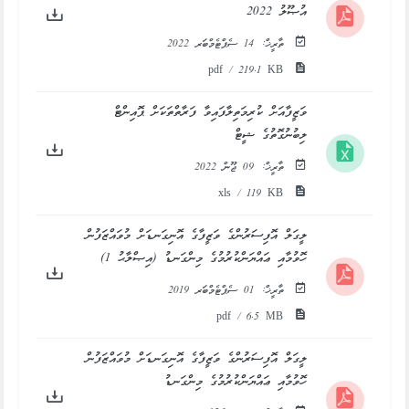
އުޞޫލު 2022
ތާރީޚް:
14 ސެޕްޓެމްބަރ 2022
pdf / 219.1 KB
ވަޒީފާއަށް ކުރިމަތިލާފައިވާ ފަރާތްތަކަށް ޕޮއިންޓް
ލިބުނުގޮތުގެ ޝީޓް
ތާރީޚް:
09 ޖޫން 2022
xls / 119 KB
ލީގަލް އޮފިސަރުންގެ ވަޒީފާގެ އޮނިގަނޑަށް މުވައްޒަފުން
ހޮވުމާއި ޢައްޔަންކުރުމުގެ މިންގަނޑު (އިޞްލާޙު 1)
ތާރީޚް:
01 ސެޕްޓެމްބަރ 2019
pdf / 6.5 MB
ލީގަލް އޮފިސަރުންގެ ވަޒީފާގެ އޮނިގަނޑަށް މުވައްޒަފުން
ހޮވުމާއި ޢައްޔަންކުރުމުގެ މިންގަނޑު