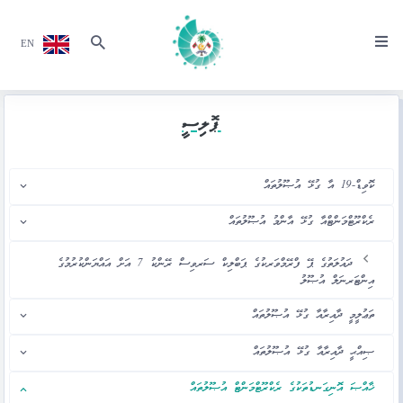
EN
ޕޮލިސީ
ކޮވިޑް-19 އާ ގުޅޭ އުޞޫލުތައް
ރެކްރޫޓްމަންޓްއާ ގުޅޭ އާންމު އުޞޫލުތައް
ދައުލަތުގެ ޕޭ ފްރޭމްވަރކުގެ ޕަބްލިކް ސަރވިސް ރޭންކު 7 އަށް އައްޔަންކުރުމުގެ
އިންޓަރނަލް އުޞޫލު
ތަޢުލީމީ ދާއިރާއާ ގުޅޭ އުޞޫލުތައް
ޞިއްޙީ ދާއިރާއާ ގުޅޭ އުޞޫލުތައް
ޚާއްޞަ އޮނިގަނޑުތަކުގެ ރެކްރޫޓްމަންޓް އުޞޫލުތައް