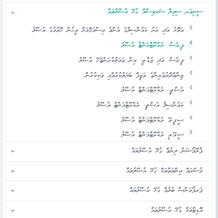
ސީނިއަރ ސިވިލް ސަރވިސްއާ ގުޅޭ އުޞޫލުތައް
އަތޮޅު އަދި ރަށު ކައުންސިލްގެ އެންމެ އިސްމަޤާމަށް މީހުން ހޮވުމުގެ އުޞޫލު
ޕީ.އެސް. ރެކްރޫޓްމަންޓް އުޞޫލު
ޕީ.އެސް. އަދި ޒެޑް.ވީ. އިން ޢަމަލުކުރަންޖެހޭ އުޞޫލު
ޒިންމާދާރުވެރިންގެ ވަޒީފާ ބަދަލުކުރުމާއި ވަކިކުރުން
އެސް.ޖީ. ރެކްރޫޓްމަންޓް އުޞޫލު
ކައުންސިލް އެސް.ޖީ. ރެކްރޫޓްމަންޓް އުޞޫލު
ސީ.ޕީ.އޭ ރެކްރޫޓްމަންޓް އުޞޫލު
ސީ.އޭ.އީ ރެކްރޫޓްމަންޓް އުޞޫލު
ޕްރޮމޯޝަން ދިނުމާ ގުޅޭ އުޞޫލުތައް
މުސާރައާ އިނާޔަތްތަކާ ގުޅޭ އުޞޫލުތައް
ޕަރފޯމަންސް ބެލުމާ ގުޅޭ އުޞޫލުތައް
އޮޑިޓްތަކާ ގުޅޭ އުޞޫލުތައް