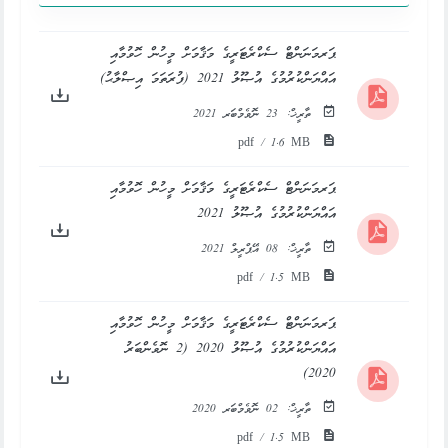
ޕަރމަނަންޓް ސެކްރެޓަރީގެ މަޤާމަށް މީހުން ހޮވުމާއި
އައްޔަންކުރުމުގެ އުޞޫލު 2021 (ފުރަތަމަ އިޞްލާޙު)
ތާރީޚް:
23 ނޮވެމްބަރ 2021
pdf / 1.6 MB
ޕަރމަނަންޓް ސެކްރެޓަރީގެ މަޤާމަށް މީހުން ހޮވުމާއި
އައްޔަންކުރުމުގެ އުޞޫލު 2021
ތާރީޚް:
08 އޭޕްރީލް 2021
pdf / 1.5 MB
ޕަރމަނަންޓް ސެކްރެޓަރީގެ މަޤާމަށް މީހުން ހޮވުމާއި
އައްޔަންކުރުމުގެ އުޞޫލު 2020 (2 ނޮވެންބަރު
2020)
ތާރީޚް:
02 ނޮވެމްބަރ 2020
pdf / 1.5 MB