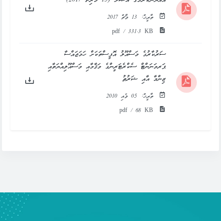
އައްޔަންކުރުމުގެ އުޞޫލު (13 މާރިޗު 2017)
ތާރީޚް:
13 މާޗް 2017
pdf / 331.3 KB
ސަރުކާރުގެ މަސްއޫލު އޮފީސްތަކަށް ހަމަޖައްސާ
ޕަރމަނަންޓް ސެކްރެޓަރީންގެ މަޤާމާއި މަސްއޫލިއްޔަތާއި
ޒިންމާ އާއި ޝަރުޠު
ތާރީޚް:
05 މެއި 2010
pdf / 68 KB