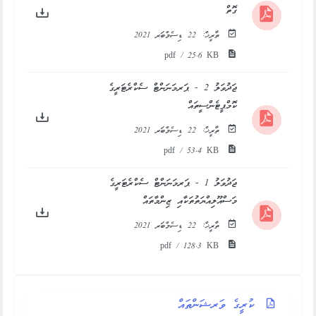
ގޮތް
ތާރީޚް:
22 ޑިސެމްބަރ 2021
pdf / 25.6 KB
ޖަދުވަލު 2 - ޕަރމަނަންޓް ސެކްރެޓަރީގެ
ކޮމްޕީޓެންސީތައް
ތާރީޚް:
22 ޑިސެމްބަރ 2021
pdf / 53.4 KB
ޖަދުވަލު 1 - ޕަރމަނަންޓް ސެކްރެޓަރީގެ
މަސްއޫލިއްޔަތުތަކާއި ޒިންމާތައް
ތާރީޚް:
22 ޑިސެމްބަރ 2021
pdf / 128.3 KB
ކުރީގެ ވަރޝަންތައް