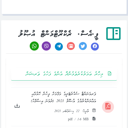
ޕީ.އެސް. ރެކްރޫޓްމަންޓް އުޞޫލު
މިހާރު ޢަމަލުކުރެވެމުންދާ އެންމެ ފަހުގެ ވަރޝަން
ޕަރމަނަންޓް ސެކްރެޓަރީގެ މަޤާމަށް މީހުން ހޮވުމާއި
އައްޔަންކުރުމުގެ އުޞޫލު 2021 (ދެވަނަ އިޞްލާޙު)
ތާރީޚް:
22 ޑިސެމްބަރ 2021
pdf / 1.6 MB