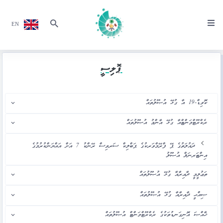
EN
ޕޮލިސީ
ކޮވިޑް-19 އާ ގުޅޭ އުޞޫލުތައް
ރެކްރޫޓްމަންޓްއާ ގުޅޭ އާންމު އުޞޫލުތައް
ދައުލަތުގެ ޕޭ ފްރޭމްވަރކުގެ ޕަބްލިކް ސަރވިސް ރޭންކު 7 އަށް އައްޔަންކުރުމުގެ
އިންޓަރނަލް އުޞޫލު
ތަޢުލީމީ ދާއިރާއާ ގުޅޭ އުޞޫލުތައް
ޞިއްޙީ ދާއިރާއާ ގުޅޭ އުޞޫލުތައް
ޚާއްޞަ އޮނިގަނޑުތަކުގެ ރެކްރޫޓްމަންޓް އުޞޫލުތައް