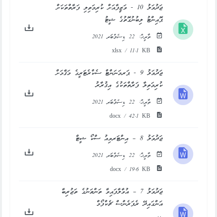
ޖަދުވަލު 10 - ވަޒީފާއަށް ކުރިމަތިލި ފަރާތްތަކަށް
ޕޮއިންޓު ލިބުނުގޮތުގެ ޝީޓު
ތާރީޚް:
22 ޑިސެމްބަރ 2021
xlsx / 11.1 KB
ޖަދުވަލު 9 - ޕަރމަނަންޓް ސެކްރެޓަރީގެ މަޤާމަށް
ކުރިމަތިލާ ފަރާތްތަކުގެ އިޤުރާރު
ތާރީޚް:
22 ޑިސެމްބަރ 2021
docx / 42.1 KB
ޖަދުވަލު 8 – އިންޓަރވިއު ސްކޯ ޝީޓް
ތާރީޚް:
22 ޑިސެމްބަރ 2021
docx / 19.6 KB
ޖަދުވަލު 7 – އުވާލާފައިވާ ތަންތަނުގެ ތަޖުރިބާ
އަންގައިދޭ ރެފަރެންސް ޗެކްފޯމް