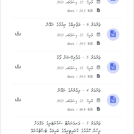
ތާރީޚް:
22 ޑިސެމްބަރ 2021
docx / 24.5 KB
ޖަދުވަލު 6 - ތަޖުރިބާގެ ލިޔުމުގެ ނަމޫނާ
ތާރީޚް:
22 ޑިސެމްބަރ 2021
docx / 29.5 KB
ޖަދުވަލު 5 - އެޕްލިކޭޝަން ފޯމު
ތާރީޚް:
22 ޑިސެމްބަރ 2021
docx / 59.5 KB
ޖަދުވަލު 4 - އިޢުލާނުގެ ނަމޫނާ
ތާރީޚް:
22 ޑިސެމްބަރ 2021
docx / 40.8 KB
ޖަދުވަލު 3 - ޕަރމަނަންޓް ސެކްރެޓަރީގެ މަޤާމަށް
މީހުން ހޮވުމުގެ ކްރައިޓީރިއާގެ ބައިތައް ޓެސްޓުކުރެވޭ