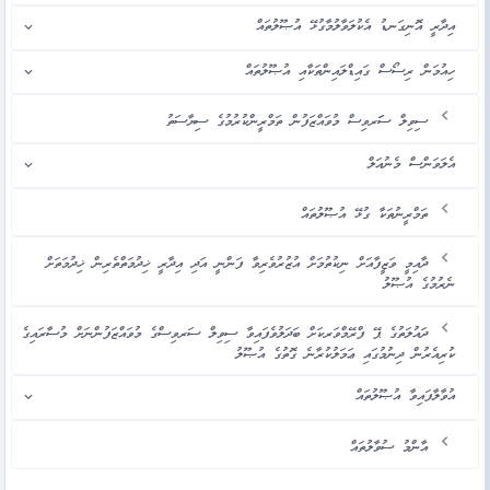
އިދާރީ އޮނިގަނޑު އެކުލަވާލުމާގުޅޭ އުޞޫލުތައް
ހިއުމަން ރިސޯސް ގައިޑްލައިންތަކާއި އުޞޫލުތައް
ސިވިލް ސަަރވިސް މުވައްޒަފުން ތަމްރީންކުރުމުގެ ސިޔާސަތު
އެލަވަންސް މެނުއަލް
ތަމްރީނުތަކާ ގުޅޭ އުޞޫލުތައް
ދާއިމީ ވަޒީފާއަށް ނިކުތުމަށް އުޒުރުވެރިވާ ފަންނީ އަދި އިދާރީ ޚިދުމަތްތެރިން ޚިދުމަތަށް
ނެރުމުގެ އުޞޫލު
ދައުލަތުގެ ޕޭ ފްރޭމްވަރކަށް ބަދަލުވެފައިވާ ސިވިލް ސަރވިސްގެ މުވައްޒަފުންނަށް މުސާރައިގެ
ކުރިއެރުން ދިނުމުގައި ޢަމަލުކުރާނެ ގޮތުގެ އުޞޫލު
އުވާލާފައިވާ އުޞޫލުތައް
އާންމު ސުވާލުތައް