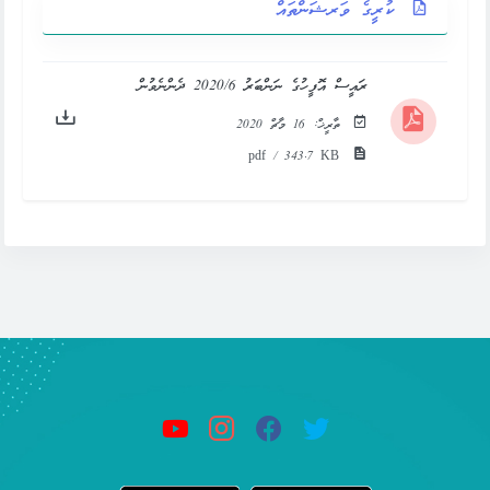
ކުރީގެ ވަރޝަންތައް
ރައީސް އޮފީހުގެ ނަންބަރު 2020/6 ދެންނެވުން
ތާރީޚް:
16 މާޗް 2020
pdf / 343.7 KB