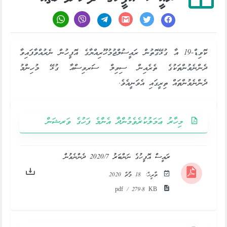
ކޮވިޑް-19 އާ ގުޅޭގޮތުން ރައީސުލްޖުމުހޫރިއްޔާގެ އޮފީހުން ނެރުއްވާފައިވާ
ދެންނެވުންތަކުގެ ތެރެއިން ސިވިލް ސަރވިސްއާ ގުޅޭ މުހިންމު
ދެންނެވުންތައް ތިރީގައި އެވަނީއެވެ.
މިހާރު ޢަމަލުކުރެވެމުންދާ އެންމެ ފަހުގެ ވަރޝަން
ރައީސް އޮފީހުގެ ނަންބަރު 2020/7 ދެންނެވުން
ތާރީޚް:
18 މާޗް 2020
pdf / 279.8 KB