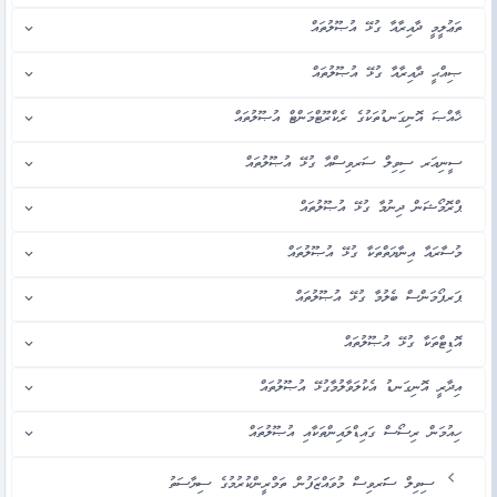
ތަޢުލީމީ ދާއިރާއާ ގުޅޭ އުޞޫލުތައް
ޞިއްޙީ ދާއިރާއާ ގުޅޭ އުޞޫލުތައް
ޚާއްޞަ އޮނިގަނޑުތަކުގެ ރެކްރޫޓްމަންޓް އުޞޫލުތައް
ސީނިއަރ ސިވިލް ސަރވިސްއާ ގުޅޭ އުޞޫލުތައް
ޕްރޮމޯޝަން ދިނުމާ ގުޅޭ އުޞޫލުތައް
މުސާރައާ އިނާޔަތްތަކާ ގުޅޭ އުޞޫލުތައް
ޕަރފޯމަންސް ބެލުމާ ގުޅޭ އުޞޫލުތައް
އޮޑިޓްތަކާ ގުޅޭ އުޞޫލުތައް
އިދާރީ އޮނިގަނޑު އެކުލަވާލުމާގުޅޭ އުޞޫލުތައް
ހިއުމަން ރިސޯސް ގައިޑްލައިންތަކާއި އުޞޫލުތައް
ސިވިލް ސަަރވިސް މުވައްޒަފުން ތަމްރީންކުރުމުގެ ސިޔާސަތު