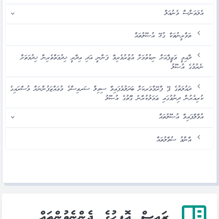
އެލަވަންސް މެނުއަލް
ތަމްރީނުތަކާ ގުޅޭ އުޞޫލުތައް
ދާއިމީ ވަޒީފާއަށް ނިކުތުމަށް އުޒުރުވެރިވާ ފަންނީ އަދި އިދާރީ ޚިދުމަތްތެރިން ޚިދުމަތަށް
ނެރުމުގެ އުޞޫލު
ދައުލަތުގެ ޕޭ ފްރޭމްވަރކަށް ބަދަލުވެފައިވާ ސިވިލް ސަރވިސްގެ މުވައްޒަފުންނަށް މުސާރައިގެ
ކުރިއެރުން ދިނުމުގައި ޢަމަލުކުރާނެ ގޮތުގެ އުޞޫލު
އުވާލާފައިވާ އުޞޫލުތައް
އާންމު ސުވާލުތައް
ރައީސް އޮފީހުގެ ދެންނެވުންތައް