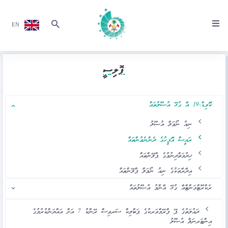
EN
ޕޮލިސީ
ކޮވިޑް-19 އާ ގުޅޭ އުޞޫލުތައް
ނިއު ނޯމަލް އުޞޫލު
ރައީސް އޮފީހުގެ ދެންނެވުންތައް
ޚިދުމަތްދިނުމުގެ ޕްލޭންތައް
އިދާރާތަކުގެ ނިއު ނޯމަލް ޕްލޭންތައް
ރެކްރޫޓްމަންޓްއާ ގުޅޭ އާންމު އުޞޫލުތައް
ދައުލަތުގެ ޕޭ ފްރޭމްވަރކުގެ ޕަބްލިކް ސަރވިސް ރޭންކު 7 އަށް އައްޔަންކުރުމުގެ
އިންޓަރނަލް އުޞޫލު