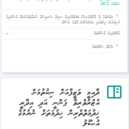
ނެރުމުގެ އުޞޫލު
ދައުލަތުގެ ޕޭ ފްރޭމްވަރކަށް ބަދަލުވެފައިވާ ސިވިލް ސަރވިސްގެ މުވައްޒަފުންނަށް މުސާރައިގެ
ކުރިއެރުން ދިނުމުގައި ޢަމަލުކުރާނެ ގޮތުގެ އުޞޫލު
އުވާލާފައިވާ އުޞޫލުތައް
އާންމު ސުވާލުތައް
ދާއިމީ ވަޒީފާއަށް ނިކުތުމަށް
އުޒުރުވެރިވާ ފަންނީ އަދި އިދާރީ
ޚިދުމަތްތެރިން ޚިދުމަތަށް ނެރުމުގެ
އުޞޫލު