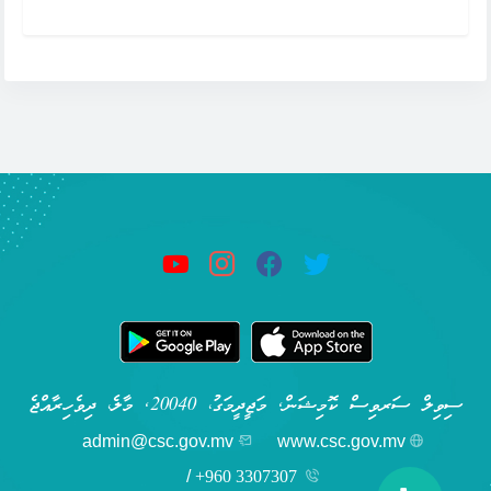
ސިވިލް ސަރވިސް ކޮމިޝަން, މަޖީދީމަގު، 20040, މާލެ، ދިވެހިރާއްޖެ
admin@csc.gov.mv
www.csc.gov.mv
/
+960 3307307