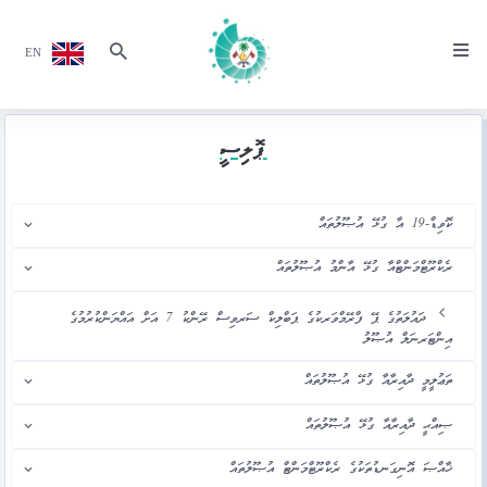
EN
ޕޮލިސީ
ކޮވިޑް-19 އާ ގުޅޭ އުޞޫލުތައް
ރެކްރޫޓްމަންޓްއާ ގުޅޭ އާންމު އުޞޫލުތައް
ދައުލަތުގެ ޕޭ ފްރޭމްވަރކުގެ ޕަބްލިކް ސަރވިސް ރޭންކު 7 އަށް އައްޔަންކުރުމުގެ
އިންޓަރނަލް އުޞޫލު
ތަޢުލީމީ ދާއިރާއާ ގުޅޭ އުޞޫލުތައް
ޞިއްޙީ ދާއިރާއާ ގުޅޭ އުޞޫލުތައް
ޚާއްޞަ އޮނިގަނޑުތަކުގެ ރެކްރޫޓްމަންޓް އުޞޫލުތައް