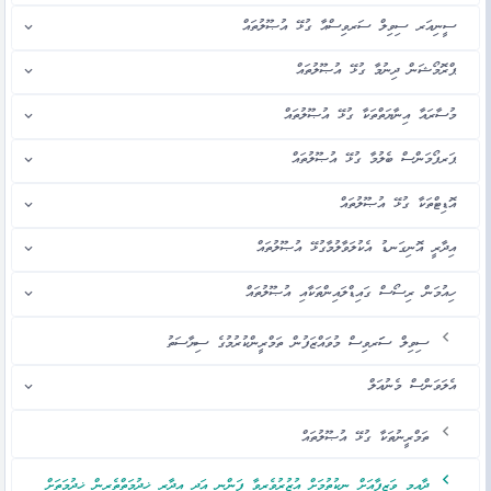
ސީނިއަރ ސިވިލް ސަރވިސްއާ ގުޅޭ އުޞޫލުތައް
ޕްރޮމޯޝަން ދިނުމާ ގުޅޭ އުޞޫލުތައް
މުސާރައާ އިނާޔަތްތަކާ ގުޅޭ އުޞޫލުތައް
ޕަރފޯމަންސް ބެލުމާ ގުޅޭ އުޞޫލުތައް
އޮޑިޓްތަކާ ގުޅޭ އުޞޫލުތައް
އިދާރީ އޮނިގަނޑު އެކުލަވާލުމާގުޅޭ އުޞޫލުތައް
ހިއުމަން ރިސޯސް ގައިޑްލައިންތަކާއި އުޞޫލުތައް
ސިވިލް ސަަރވިސް މުވައްޒަފުން ތަމްރީންކުރުމުގެ ސިޔާސަތު
އެލަވަންސް މެނުއަލް
ތަމްރީނުތަކާ ގުޅޭ އުޞޫލުތައް
ދާއިމީ ވަޒީފާއަށް ނިކުތުމަށް އުޒުރުވެރިވާ ފަންނީ އަދި އިދާރީ ޚިދުމަތްތެރިން ޚިދުމަތަށް