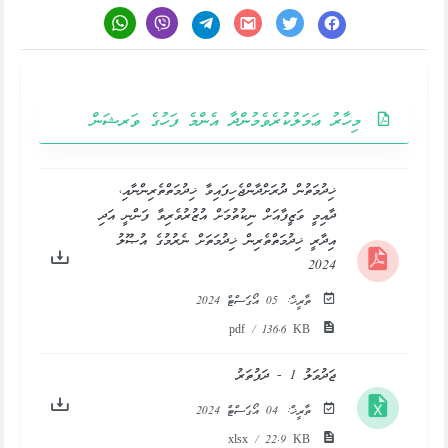
މިހާރު ޢަމަލުކުރެވެމުންދާ އެންމެ ފަހުގެ ވަރޝަން
ޚިދުމަތުން ދުރަށްދާންޖެހިފައިވާ ޚިދުމަތްތެރިންނާއި،
ދާއިމީ ވަޒީފާއަށް ނިކުތުމަށް އުޒުރުވެރިވާ ފަންނީ އަދި
އިދާރީ ޚިދުމަތްތެރިން ޚިދުމަތަށް ނެރުމުގެ އުޞޫލު
2024
ތާރީޚް:
05 އޯގަސްޓް 2024
pdf / 136.6 KB
ޖަދުވަލު 1 - ދަފުތަރު
ތާރީޚް:
04 އޯގަސްޓް 2024
xlsx / 22.9 KB