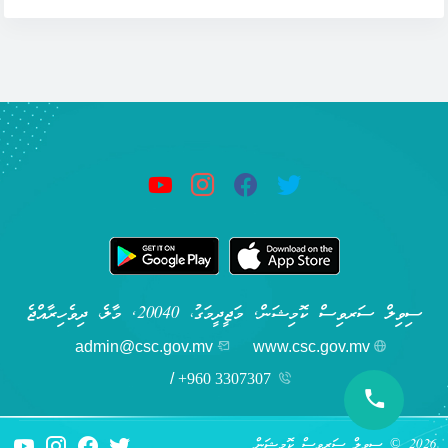
ސިވިލް ސަރވިސް ކޮމިޝަން, މަޖީދީމަގު، 20040, މާލެ، ދިވެހިރާއްޖެ
admin@csc.gov.mv
www.csc.gov.mv
/
+960 3307307
2026 © ސިވިލް ސަރވިސް ކޮމިޝަން