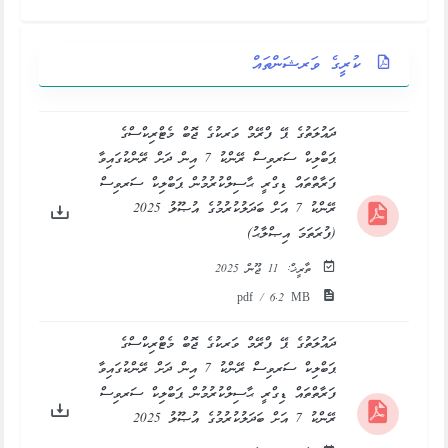
ކުރީގެ ވަރޝަންތައް
ދައުލަތުގެ ޕޭ ފްރޭމް ވަރކުގެ ޖޮބް މެޓްރިކްސްގެ
ޕަބްލިކް ސަރވިސް ރޭންކު 7 އިން ދަށް ރޭންކުގައިވާ
ފަރާތްތައް ޑިގްރީ ޙާސިލްކުރުމުން ޕަބްލިކް ސަރވިސް
ރޭންކު 7 އަށް ބަދަލުކުރުމުގެ އުޞޫލު 2025
(ފުރަތަމަ އިޞްލާޙު)
ތާރީޚް:
11 ޖޫން 2025
pdf / 6.2 MB
ދައުލަތުގެ ޕޭ ފްރޭމް ވަރކުގެ ޖޮބް މެޓްރިކްސްގެ
ޕަބްލިކް ސަރވިސް ރޭންކު 7 އިން ދަށް ރޭންކުގައިވާ
ފަރާތްތައް ޑިގްރީ ޙާސިލްކުރުމުން ޕަބްލިކް ސަރވިސް
ރޭންކު 7 އަށް ބަދަލުކުރުމުގެ އުޞޫލު 2025