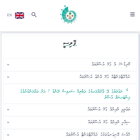
EN
ޕޮލިސީ
ކޮވިޑް-19 އާ ގުޅޭ އުޞޫލުތައް
ރެކްރޫޓްމަންޓްއާ ގުޅޭ އާންމު އުޞޫލުތައް
ދައުލަތުގެ ޕޭ ފްރޭމްވަރކުގެ ޕަބްލިކް ސަރވިސް ރޭންކު 7 އަށް އައްޔަންކުރުމުގެ
އިންޓަރނަލް އުޞޫލު
ތަޢުލީމީ ދާއިރާއާ ގުޅޭ އުޞޫލުތައް
ޞިއްޙީ ދާއިރާއާ ގުޅޭ އުޞޫލުތައް
ޚާއްޞަ އޮނިގަނޑުތަކުގެ ރެކްރޫޓްމަންޓް އުޞޫލުތައް