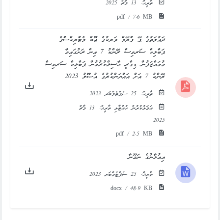
ތާރީޚް:
13 މާޗް 2025
pdf / 7.6 MB
ދައުލަތުގެ ޕޭ ފްރޭމް ވަރކުގެ ޖޮބް މެޓްރިކްސްގެ
ޕަބްލިކް ސަރވިސް ރޭންކު 7 އިން ދަށުގައިވާ
މުވައްޒަފުން ޑިގްރީ ޙާސިލްކުރުމުން ޕަބްލިކް ސަރވިސް
ރޭންކު 7 އަށް އައްޔަންކުރުގެ އުޞޫލު 2023
ތާރީޚް:
25 ސެޕްޓެމްބަރ 2023
އަމަލުކުރުން ހުއްޓާލި ތާރީޚް:
13 މާޗް
2025
pdf / 2.5 MB
އިޢުލާނުގެ ނަމޫނާ
ތާރީޚް:
25 ސެޕްޓެމްބަރ 2023
docx / 48.9 KB