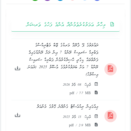
މިހާރު ޢަމަލުކުރެވެމުންދާ އެންމެ ފަހުގެ ވަރޝަން
ދައުލަތުގެ ޕޭ ފްރޭމް ވަރކުގެ ޖޮބް މެޓްރިކްސްގެ
ޕަބްލިކް ސަރވިސް ރޭންކު 7 އިން ދަށް ރޭންކުގައިވާ
ފަރާތްތައް ޑިގްރީ ޙާސިލްކުރުމުން ޕަބްލިކް ސަރވިސް
ރޭންކު 7 އަށް ބަދަލުކުރުމުގެ އުޞޫލު 2025 (ދެވަނަ
އިޞްލާޙު)
ތާރީޚް:
08 މާޗް 2026
pdf / 7.7 MB
ވިއުގައިން ރިކުއެސްޓް ގެންދާނެ ގޮތުގެ މެނުއަލް
ތާރީޚް:
13 މާޗް 2025
pdf / 2.9 MB