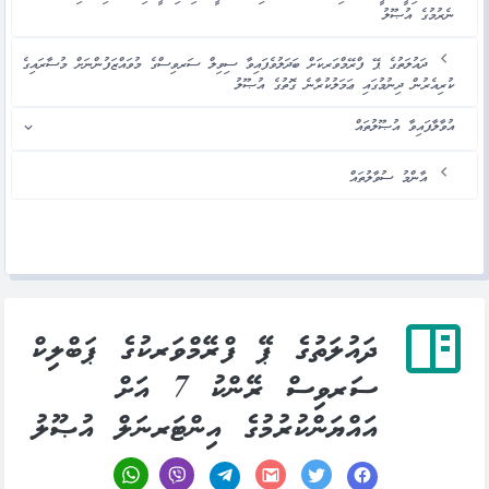
ނެރުމުގެ އުޞޫލު
ދައުލަތުގެ ޕޭ ފްރޭމްވަރކަށް ބަދަލުވެފައިވާ ސިވިލް ސަރވިސްގެ މުވައްޒަފުންނަށް މުސާރައިގެ
ކުރިއެރުން ދިނުމުގައި ޢަމަލުކުރާނެ ގޮތުގެ އުޞޫލު
އުވާލާފައިވާ އުޞޫލުތައް
އާންމު ސުވާލުތައް
ދައުލަތުގެ ޕޭ ފްރޭމްވަރކުގެ ޕަބްލިކް
ސަރވިސް ރޭންކު 7 އަށް
އައްޔަންކުރުމުގެ އިންޓަރނަލް އުޞޫލު