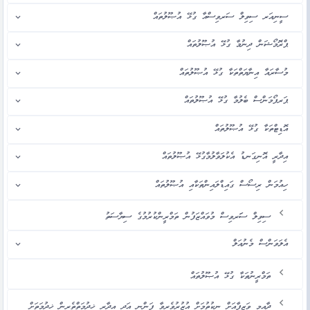
ސީނިއަރ ސިވިލް ސަރވިސްއާ ގުޅޭ އުޞޫލުތައް
ޕްރޮމޯޝަން ދިނުމާ ގުޅޭ އުޞޫލުތައް
މުސާރައާ އިނާޔަތްތަކާ ގުޅޭ އުޞޫލުތައް
ޕަރފޯމަންސް ބެލުމާ ގުޅޭ އުޞޫލުތައް
އޮޑިޓްތަކާ ގުޅޭ އުޞޫލުތައް
އިދާރީ އޮނިގަނޑު އެކުލަވާލުމާގުޅޭ އުޞޫލުތައް
ހިއުމަން ރިސޯސް ގައިޑްލައިންތަކާއި އުޞޫލުތައް
ސިވިލް ސަަރވިސް މުވައްޒަފުން ތަމްރީންކުރުމުގެ ސިޔާސަތު
އެލަވަންސް މެނުއަލް
ތަމްރީނުތަކާ ގުޅޭ އުޞޫލުތައް
ދާއިމީ ވަޒީފާއަށް ނިކުތުމަށް އުޒުރުވެރިވާ ފަންނީ އަދި އިދާރީ ޚިދުމަތްތެރިން ޚިދުމަތަށް