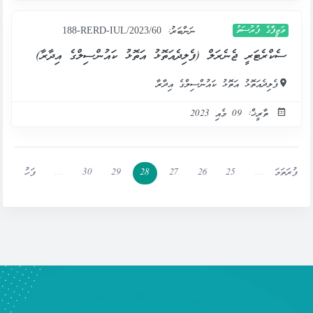
ވަޒީފާގެ ފުރުސަތު
ނަންބަރު:
188-RERD-IUL/2023/60
ސެކްރެޓަރީ ޖެނެރަލް (ފެލިދެއަތޮޅު އަތޮޅު ކައުންސިލްގެ އިދާރާ)
ފެލިދެއަތޮޅު އަތޮޅު ކައުންސިލްގެ އިދާރާ
ތާރީޚް: 09 މެއި 2023
ފުރަތަމަ
…
25
26
27
28
29
30
…
ފަހު