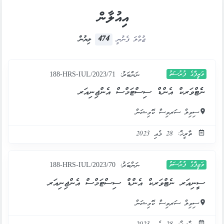
އިއުލާން
474
ޖުމްލަ ފެނުނީ
ލިޔުން
ވަޒީފާގެ ފުރުސަތު
ނަންބަރު:
188-HRS-IUL/2023/71
ނެެޓްވަރކް އެންޑް ސިސްޓަމްސް އެންޖިނިއަރ
ސިވިލް ސަރވިސް ކޮމިޝަން
ތާރީޚް: 28 މެއި 2023
ވަޒީފާގެ ފުރުސަތު
ނަންބަރު:
188-HRS-IUL/2023/70
ސީީނިއަރ ނެޓްވަރކް އެންޑް ސިސްޓަމްސް އެންޖިނިއަރ
ސިވިލް ސަރވިސް ކޮމިޝަން