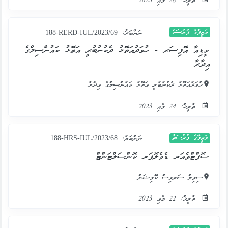
ތާރީޚް: 28 މެއި 2023
ވަޒީފާގެ ފުރުސަތު
ނަންބަރު:
188-RERD-IUL/2023/69
މީޑިއާ އޮފިސަރ - ހުވަދުއަތޮޅު ދެކުނުބުރީ އަތޮޅު ކައުންސިލްގެ
އިދާރާ
ހުވަދުއަތޮޅު ދެކުނުބުރީ އަތޮޅު ކައުންސިލްގެ އިދާރާ
ތާރީޚް: 24 މެއި 2023
ވަޒީފާގެ ފުރުސަތު
ނަންބަރު:
188-HRS-IUL/2023/68
ސޮފްޓްވެއަރ ޑެވެލޮޕަރ ކޮންސަލްޓަންޓް
ސިވިލް ސަރވިސް ކޮމިޝަން
ތާރީޚް: 22 މެއި 2023