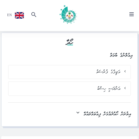
EN
ހޯދާ
އިއުލާނުގެ ބާވަތް
ވަޒީފާގެ ފުރުސަތު
އަންދަސީ ހިސާބު
އިތުރަށް ހޯއްދެވުމަށް ފިއްތަވާލައްވާ