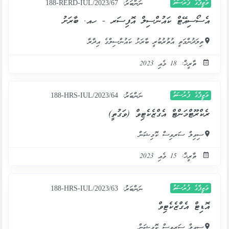
ވަޒީފާގެ ފުރުސަތު
ނަންބަރު:
188-RERD-IUL/2023/67
އެސޯސިއޭޓް ކައުންސިލް އޮފިސަރ - ހއ. ބާރަށު
ތިލަދުންމަތީ އުތުރުބުރީ ބާރަށު ކައުންސިލްގެ އިދާރާ
ތާރީޚް: 18 މެއި 2023
ވަޒީފާގެ ފުރުސަތު
ނަންބަރު:
188-HRS-IUL/2023/64
ރެކްރޫޓްމަންޓް އެގްޒެކެޓިވް (ވަގުތީ)
ސިވިލް ސަރވިސް ކޮމިޝަން
ތާރީޚް: 15 މެއި 2023
ވަޒީފާގެ ފުރުސަތު
ނަންބަރު:
188-HRS-IUL/2023/63
އޮޑިޓް އެގްޒެކެޓިވް
ސިވިލް ސަރވިސް ކޮމިޝަން