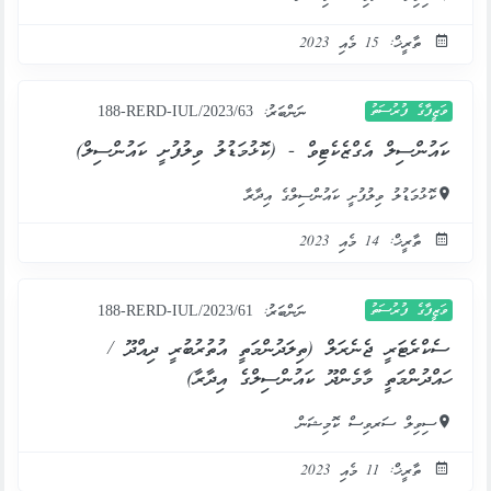
ތާރީޚް: 15 މެއި 2023
ވަޒީފާގެ ފުރުސަތު
ނަންބަރު:
188-RERD-IUL/2023/63
ކައުންސިލް އެގްޒެކެޓިވް - (ކޮޅުމަޑުލު ވިލުފުށީ ކައުންސިލް)
ކޮޅުމަޑުލު ވިލުފުށީ ކައުންސިލްގެ އިދާރާ
ތާރީޚް: 14 މެއި 2023
ވަޒީފާގެ ފުރުސަތު
ނަންބަރު:
188-RERD-IUL/2023/61
ސެކްރެޓަރީ ޖެނެރަލް (ތިލަދުންމަތީ އުތުރުބުރީ ދިއްދޫ /
ހައްދުންމަތީ މާމެންދޫ ކައުންސިލްގެ އިދާރާ)
ސިވިލް ސަރވިސް ކޮމިޝަން
ތާރީޚް: 11 މެއި 2023