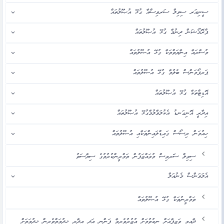
ސީނިއަރ ސިވިލް ސަރވިސްއާ ގުޅޭ އުޞޫލުތައް
ޕްރޮމޯޝަން ދިނުމާ ގުޅޭ އުޞޫލުތައް
މުސާރައާ އިނާޔަތްތަކާ ގުޅޭ އުޞޫލުތައް
ޕަރފޯމަންސް ބެލުމާ ގުޅޭ އުޞޫލުތައް
އޮޑިޓްތަކާ ގުޅޭ އުޞޫލުތައް
އިދާރީ އޮނިގަނޑު އެކުލަވާލުމާގުޅޭ އުޞޫލުތައް
ހިއުމަން ރިސޯސް ގައިޑްލައިންތަކާއި އުޞޫލުތައް
ސިވިލް ސަަރވިސް މުވައްޒަފުން ތަމްރީންކުރުމުގެ ސިޔާސަތު
އެލަވަންސް މެނުއަލް
ތަމްރީނުތަކާ ގުޅޭ އުޞޫލުތައް
ދާއިމީ ވަޒީފާއަށް ނިކުތުމަށް އުޒުރުވެރިވާ ފަންނީ އަދި އިދާރީ ޚިދުމަތްތެރިން ޚިދުމަތަށް