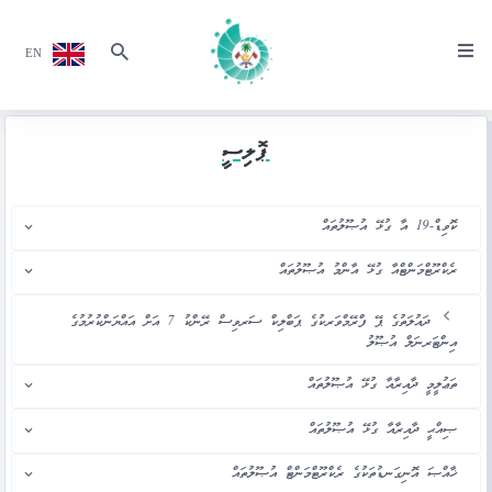
EN
ޕޮލިސީ
ކޮވިޑް-19 އާ ގުޅޭ އުޞޫލުތައް
ރެކްރޫޓްމަންޓްއާ ގުޅޭ އާންމު އުޞޫލުތައް
ދައުލަތުގެ ޕޭ ފްރޭމްވަރކުގެ ޕަބްލިކް ސަރވިސް ރޭންކު 7 އަށް އައްޔަންކުރުމުގެ
އިންޓަރނަލް އުޞޫލު
ތަޢުލީމީ ދާއިރާއާ ގުޅޭ އުޞޫލުތައް
ޞިއްޙީ ދާއިރާއާ ގުޅޭ އުޞޫލުތައް
ޚާއްޞަ އޮނިގަނޑުތަކުގެ ރެކްރޫޓްމަންޓް އުޞޫލުތައް