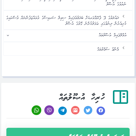
ނެރުމުގެ އުޞޫލު
ދައުލަތުގެ ޕޭ ފްރޭމްވަރކަށް ބަދަލުވެފައިވާ ސިވިލް ސަރވިސްގެ މުވައްޒަފުންނަށް މުސާރައިގެ
ކުރިއެރުން ދިނުމުގައި ޢަމަލުކުރާނެ ގޮތުގެ އުޞޫލު
އުވާލާފައިވާ އުޞޫލުތައް
އާންމު ސުވާލުތައް
ހުރިހާ އުޞޫލުތައް