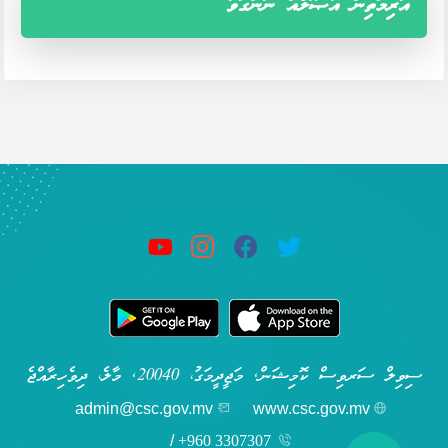
އަރިމަތިން އުޞޫލެއް ނަންގަވާ
ސިވިލް ސަރވިސް ކޮމިޝަން, މަޖީދީމަގު، 20040, މާލެ، ދިވެހިރާއްޖެ
admin@csc.gov.mv
www.csc.gov.mv
/
+960 3307307