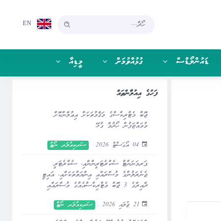
EN
ޑައުންލޯޑްސް
ގުޅުއްވުމަށް
މީޑިއާ
ފަހުގެ އިއުލާންތައް
ޖޮބް މެޓްރިކްސްގެ މަޤާމުތަކަށް އިޢުލާންކޮށް
މުވައްޒަފުން ހޯދުމާ ގުޅޭ
04 އޯގަސްޓް 2026
ސަރކިއުލަރ ނޯޓް
ޕަރމަނަންޓް ސެކްރެޓަރީންނާއި، ސެކްރެޓަރީ
ޖެނެރަލުންގެ މުސާރައާއި އިނާޔަތްތަކަށާއި، އައިޓީ
ދާއިރާގެ 3 ޖޮބް މެޓްރިކްސްއެއްގެ މުސާރައާއި
އިނާޔަތްތަކަށް ބަދަލުގެނައުމާ ގުޅޭ
21 ޖުލައި 2026
ސަރކިއުލަރ ނޯޓް