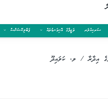
ް
ސަރކިއުލަރ
ވަޒީފާގެ އޮނިގަނޑުތައް
ޕަބްލިކޭޝަންސް
ްގެ އިދާރާ / ލ. ކަލައިދޫ