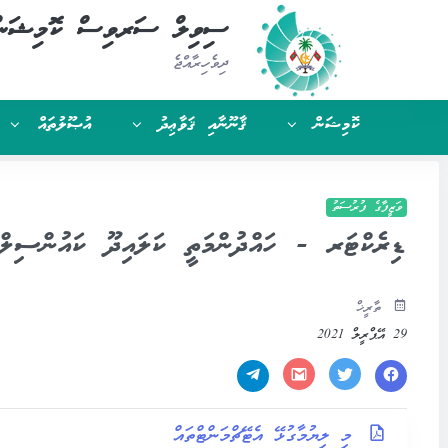
ސިވިލް ސަރވިސް ކޮމިޝަނ
ދިވެހިރާއްޖެ
ކޮމިޝަން
ޤާނޫނާއި ޤަވާޢިދު
އުޞޫލުތައް
ވަޒީފާގެ ފުރުސަތު
ޑިރެކްޓަރ - ހައްދުންމަތީ ކަލައިދޫ ކައުންސިލ
ތާރީޚް
29 އޭޕްރީލް 2021
މި ލިޔުމާގުޅޭ އެޓޭޗްމަންޓްތައް