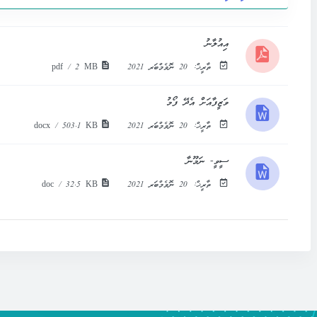
އިއުލާނު
ތާރީޚް:
20 ނޮވެމްބަރ 2021
pdf / 2 MB
ވަޒީފާއަށް އެދޭ ފޯމު
ތާރީޚް:
20 ނޮވެމްބަރ 2021
docx / 503.1 KB
ސީވީ- ނަމޫނާ
ތާރީޚް:
20 ނޮވެމްބަރ 2021
doc / 32.5 KB