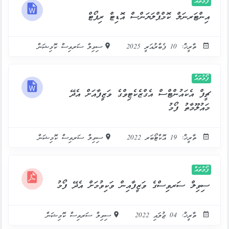
ފޯމުތައް
އިންޓަރނަލް ކޮމްޕްލަޔަންސް އޮޑިޓް ރިޕޯޓް
ތާރީޚް: 10 ފެބްރުއަރީ 2025
ސިވިލް ސަރވިސް ކޮމިޝަން
ފޯމުތައް
ޗީފް އެކައުންޓްސް އެގްޒެކެޓިވްގެ ވަޒީފާއަށް އެދޭ
މައުލޫމާތު ފޯމު
ތާރީޚް: 19 އޮކްޓޯބަރ 2022
ސިވިލް ސަރވިސް ކޮމިޝަން
ފޯމުތައް
ސިވިލް ސަރވިސްގެ ވަޒީފާއިން ވަކިވުމަށް އެދޭ ފޯމު
ތާރީޚް: 04 ޖުލައި 2022
ސިވިލް ސަރވިސް ކޮމިޝަން