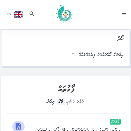
EN
ހޯދާ
އިތުރަށް ހޯއްދެވުމަށް ފިއްތަވާލައްވާ
ފޯމުތައް
26
ޖުމްލަ ފެނުނީ
ލިޔުން
ފޯމުތައް
އިދާރީ އޮނިގަނޑު އެކުލަވާލުމާ ގުޅޭ ފޯމު ސެޓުތައް