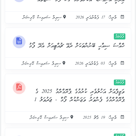
ތާރީޚް: 17 ފެބްރުއަރީ 2026
ސިވިލް ސަރވިސް ކޮމިޝަން
ފޯމުތައް
ޚާއްސަ ޞިއްޙީ ބޭނުންތަކަށް ދެވޭ ޗުއްޓީއަށް އެދޭ ފޯމު
ތާރީޚް: 03 ފެބްރުއަރީ 2026
ސިވިލް ސަރވިސް ކޮމިޝަން
ފޯމުތައް
ވަޒީފާއަށް އަހުލުވެރި ކުރުމުގެ ޕްރޮގްރާމު 2025 ގެ
ޕްރޮގްރާމުގެ ފެންވަރު ވަޒަންކުރާ ފޯމް - ޖަދުވަލު 1
ތާރީޚް: 19 މާޗް 2025
ސިވިލް ސަރވިސް ކޮމިޝަން