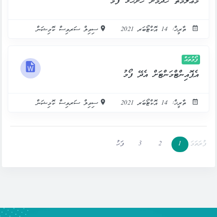
މަޢުލޫމާތު ހޯދުމަށް ހުށަހަޅާ ފޯމު
ތާރީޚް: 14 އޮކްޓޯބަރ 2021
ސިވިލް ސަރވިސް ކޮމިޝަން
ފޯމުތައް
އެޕޮއިންޓްމަންޓަށް އެދޭ ފޯމު
ތާރީޚް: 14 އޮކްޓޯބަރ 2021
ސިވިލް ސަރވިސް ކޮމިޝަން
ފުރަތަމަ
1
2
3
ފަހު