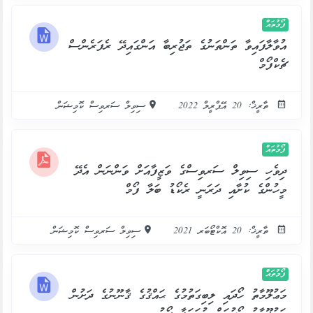
ފޯމުތައް
އުވާލާފައިވާ ތަންތަނުގެ ތަޖުރިބާ އަންގައިދޭ ރެފަރެންސް
ޗެކްފޯމް
ތާރީޚް: 20 އޭޕްރީލް 2022
ސިވިލް ސަރވިސް ކޮމިޝަން
ފޯމުތައް
ދިވެހި ސިވިލް ސަރވިސްގެ ވަޒީފާއަށް ވަންނަން އެދޭ
މީހުންގެ ކުށާއި ދަރަނީ ރެކޯޑު ބަލާ ފޯމް
ތާރީޚް: 20 އޮކްޓޯބަރ 2021
ސިވިލް ސަރވިސް ކޮމިޝަން
ފޯމުތައް
މަޢުލޫމާތު ހޯދައި ލިބިގަތުމުގެ ޙައްޤުގެ ޤާނޫނުގެ ދަށުން