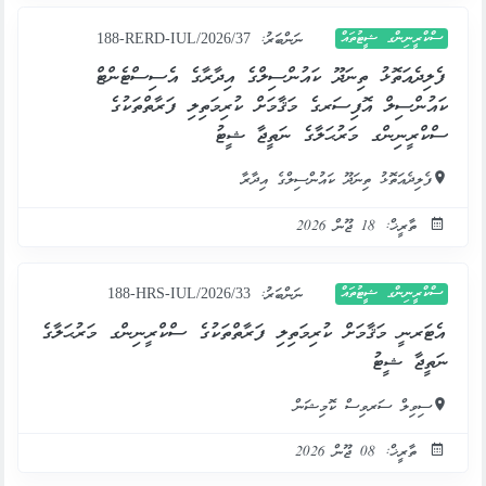
ސްކްރީނިންގ ޝީޓުތައް
ނަންބަރު:
188-RERD-IUL/2026/37
ފެލިދެއަތޮޅު ތިނަދޫ ކައުންސިލްގެ އިދާރާގެ އެސިސްޓެންޓް
ކައުންސިލް އޮފިސަރގެ މަޤާމަށް ކުރިމަތިލި ފަރާތްތަކުގެ
ސްކްރީނިންގ މަރުޙަލާގެ ނަތީޖާ ޝީޓު
ފެލިދެއަތޮޅު ތިނަދޫ ކައުންސިލްގެ އިދާރާ
ތާރީޚް: 18 ޖޫން 2026
ސްކްރީނިންގ ޝީޓުތައް
ނަންބަރު:
188-HRS-IUL/2026/33
އެޓަރނީ މަޤާމަށް ކުރިމަތިލި ފަރާތްތަކުގެ ސްކްރީނިންގ މަރުޙަލާގެ
ނަތީޖާ ޝީޓު
ސިވިލް ސަރވިސް ކޮމިޝަން
ތާރީޚް: 08 ޖޫން 2026