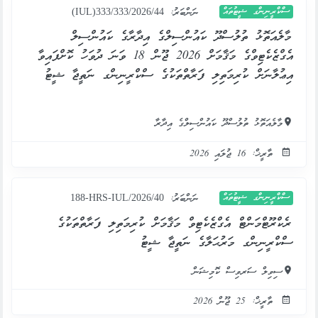
ސްކްރީނިންގ ޝީޓުތައް
ނަންބަރު:
(IUL)333/333/2026/44
މާލެއަތޮޅު ތުލުސްދޫ ކައުންސިލްގެ އިދާރާގެ ކައުންސިލް
އެގްޒެކެޓިވްގެ މަޤާމަށް 2026 ޖޫން 18 ވަނަ ދުވަހު ކޮށްފައިވާ
އިޢުލާނަށް ކުރިމަތިލި ފަރާތްތަކުގެ ސްކްރީނިންގ ނަތީޖާ ޝީޓު
މާލެއަތޮޅު ތުލުސްދޫ ކައުންސިލްގެ އިދާރާ
ތާރީޚް: 16 ޖުލައި 2026
ސްކްރީނިންގ ޝީޓުތައް
ނަންބަރު:
188-HRS-IUL/2026/40
ރެކްރޫޓްމަންޓް އެގްޒެކެޓިވް މަޤާމަށް ކުރިމަތިލި ފަރާތްތަކުގެ
ސްކްރީނިންގ މަރުޙަލާގެ ނަތީޖާ ޝީޓު
ސިވިލް ސަރވިސް ކޮމިޝަން
ތާރީޚް: 25 ޖޫން 2026