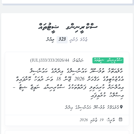
ސްކްރީނިންގ ޝީޓުތައް
323
ޖުމްލަ ފެނުނީ
ލިޔުން
ސްކްރީނިންގ ޝީޓުތައް
ނަންބަރު:
(IUL)333/333/2026/44
މާލެއަތޮޅު ތުލުސްދޫ ކައުންސިލްގެ އިދާރާގެ ކައުންސިލް
އެގްޒެކެޓިވްގެ މަޤާމަށް 2026 ޖޫން 18 ވަނަ ދުވަހު ކޮށްފައިވާ
އިޢުލާނަށް ކުރިމަތިލި ފަރާތްތަކުގެ ސްކްރީނިންގ ނަތީޖާ ޝީޓު –
އިޞްލާޙު ކުރެވިފައި
މާލެއަތޮޅު ތުލުސްދޫ ކައުންސިލްގެ އިދާރާ
ތާރީޚް: 19 ޖުލައި 2026