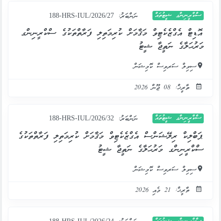
ސްކްރީނިންގ ޝީޓުތައް
ނަންބަރު:
188-HRS-IUL/2026/27
އޮޑިޓް އެގްޒެކެޓިވް މަޤާމަށް ކުރިމަތިލި ފަރާތްތަކުގެ ސްކްރީނިންގ
މަރުޙަލާގެ ނަތީޖާ ޝީޓު
ސިވިލް ސަރވިސް ކޮމިޝަން
ތާރީޚް: 08 ޖޫން 2026
ސްކްރީނިންގ ޝީޓުތައް
ނަންބަރު:
188-HRS-IUL/2026/32
ޕަބްލިކް ރިލޭޝަންސް އެގްޒެކެޓިވް މަޤާމަށް ކުރިމަތިލި ފަރާތްތަކުގެ
ސްކްރީނިންގ މަރުޙަލާގެ ނަތީޖާ ޝީޓު
ސިވިލް ސަރވިސް ކޮމިޝަން
ތާރީޚް: 21 މެއި 2026