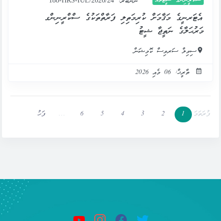
ސްކްރީނިންގ ޝީޓުތައް
ނަންބަރު:
188-HRS-IUL/2026/24
އެޓަރނީގެ މަޤާމަށް ކުރިމަތިލި ފަރާތްތަކުގެ ސްކްރީނިންގ
މަރުޙަލާގެ ނަތީޖާ ޝީޓު
ސިވިލް ސަރވިސް ކޮމިޝަން
ތާރީޚް: 06 މެއި 2026
ފުރަތަމަ
1
2
3
4
5
6
…
ފަހު