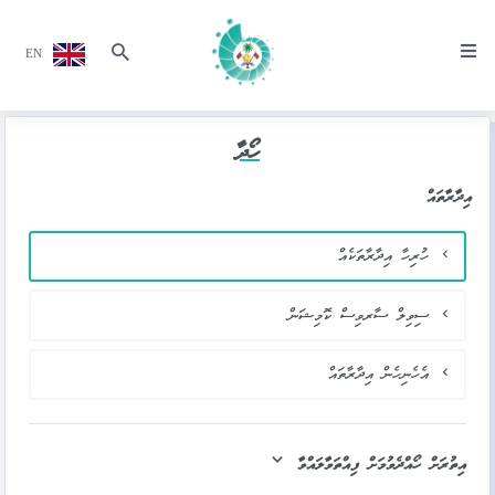
EN
ހޯދާ
އިދާރާތައް
ހުރިހާ އިދާރާތަކެއް
ސިވިލް ސާރވިސް ކޮމިޝަން
އެހެނިހެން އިދާރާތައް
އިތުރަށް ހޯއްދެވުމަށް ފިއްތަވާލައްވާ