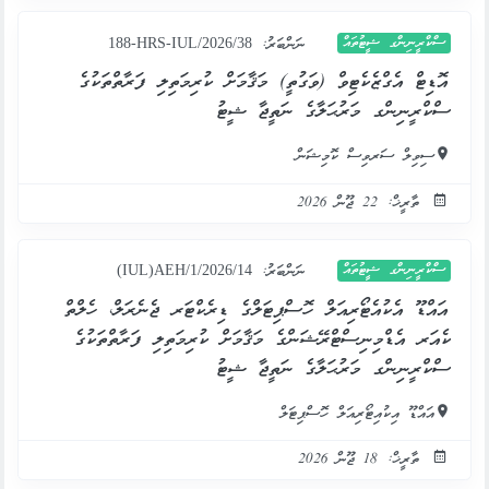
ސްކްރީނިންގ ޝީޓުތައް
ނަންބަރު:
188-HRS-IUL/2026/38
އޮޑިޓް އެގްޒެކެޓިވް (ވަގުތީ) މަޤާމަށް ކުރިމަތިލި ފަރާތްތަކުގެ
ސްކްރީނިންގ މަރުޙަލާގެ ނަތީޖާ ޝީޓު
ސިވިލް ސަރވިސް ކޮމިޝަން
ތާރީޚް: 22 ޖޫން 2026
ސްކްރީނިންގ ޝީޓުތައް
ނަންބަރު:
(IUL)AEH/1/2026/14
އައްޑޫ އެކުއެޓޯރިއަލް ހޮސްޕިޓަލްގެ ޑިރެކްޓަރ ޖެނެރަލް، ހެލްތް
ކެއަރ އެޑްމިނިސްޓްރޭޝަންގެ މަޤާމަށް ކުރިމަތިލި ފަރާތްތަކުގެ
ސްކްރީނިންގ މަރުޙަލާގެ ނަތީޖާ ޝީޓު
އައްޑޫ އިކުއިޓޯރިއަލް ހޮސްޕިޓަލް
ތާރީޚް: 18 ޖޫން 2026