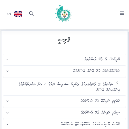
EN
ޕޮލިސީ
ކޮވިޑް-19 އާ ގުޅޭ އުޞޫލުތައް
ރެކްރޫޓްމަންޓްއާ ގުޅޭ އާންމު އުޞޫލުތައް
ދައުލަތުގެ ޕޭ ފްރޭމްވަރކުގެ ޕަބްލިކް ސަރވިސް ރޭންކު 7 އަށް އައްޔަންކުރުމުގެ
އިންޓަރނަލް އުޞޫލު
ތަޢުލީމީ ދާއިރާއާ ގުޅޭ އުޞޫލުތައް
ޞިއްޙީ ދާއިރާއާ ގުޅޭ އުޞޫލުތައް
ޚާއްޞަ އޮނިގަނޑުތަކުގެ ރެކްރޫޓްމަންޓް އުޞޫލުތައް