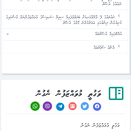
ނެރުމުގެ އުޞޫލު
ދައުލަތުގެ ޕޭ ފްރޭމްވަރކަށް ބަދަލުވެފައިވާ ސިވިލް ސަރވިސްގެ މުވައްޒަފުންނަށް މުސާރައިގެ
ކުރިއެރުން ދިނުމުގައި ޢަމަލުކުރާނެ ގޮތުގެ އުޞޫލު
އުވާލާފައިވާ އުޞޫލުތައް
އާންމު ސުވާލުތައް
ވަގުތީ މުވައްޒަފުން ނެގުން
ވަގުތީ މުވައްޒަފުން ނެގުން