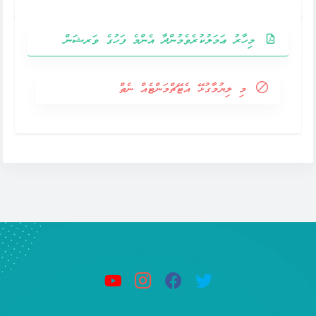
މިހާރު ޢަމަލުކުރެވެމުންދާ އެންމެ ފަހުގެ ވަރޝަން
މި ލިޔުމާގުޅޭ އެޓޭޗްމަންޓެއް ނެތް