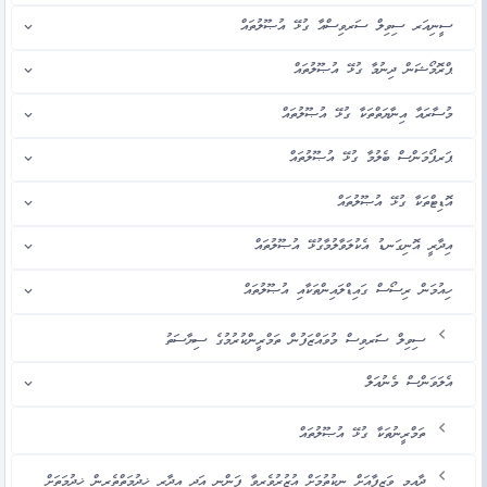
ސީނިއަރ ސިވިލް ސަރވިސްއާ ގުޅޭ އުޞޫލުތައް
ޕްރޮމޯޝަން ދިނުމާ ގުޅޭ އުޞޫލުތައް
މުސާރައާ އިނާޔަތްތަކާ ގުޅޭ އުޞޫލުތައް
ޕަރފޯމަންސް ބެލުމާ ގުޅޭ އުޞޫލުތައް
އޮޑިޓްތަކާ ގުޅޭ އުޞޫލުތައް
އިދާރީ އޮނިގަނޑު އެކުލަވާލުމާގުޅޭ އުޞޫލުތައް
ހިއުމަން ރިސޯސް ގައިޑްލައިންތަކާއި އުޞޫލުތައް
ސިވިލް ސަަރވިސް މުވައްޒަފުން ތަމްރީންކުރުމުގެ ސިޔާސަތު
އެލަވަންސް މެނުއަލް
ތަމްރީނުތަކާ ގުޅޭ އުޞޫލުތައް
ދާއިމީ ވަޒީފާއަށް ނިކުތުމަށް އުޒުރުވެރިވާ ފަންނީ އަދި އިދާރީ ޚިދުމަތްތެރިން ޚިދުމަތަށް