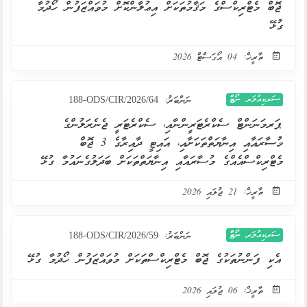
ޖޮބް މެޓްރިކްސްގެ މަޤާމުތަކަށް އިޢުލާންކޮށް މުވައްޒަފުން ހޯދުމާ
ގުޅޭ
ތާރީޚް: 04 އޯގަސްޓް 2026
ސަރކިއުލަރ ނޯޓް
ނަންބަރު:
188-ODS/CIR/2026/64
ޕަރމަނަންޓް ސެކްރެޓަރީންނާއި، ސެކްރެޓަރީ ޖެނެރަލުންގެ
މުސާރައާއި އިނާޔަތްތަކަށާއި، އައިޓީ ދާއިރާގެ 3 ޖޮބް
މެޓްރިކްސްއެއްގެ މުސާރައާއި އިނާޔަތްތަކަށް ބަދަލުގެނައުމާ ގުޅޭ
ތާރީޚް: 21 ޖުލައި 2026
ސަރކިއުލަރ ނޯޓް
ނަންބަރު:
188-ODS/CIR/2026/59
އެކި ފަންނުތަކުގެ ޖޮބް މެޓްރިކްސްތަކަށް މުވައްޒަފުން ހޯދުމާ ގުޅޭ
ތާރީޚް: 06 ޖުލައި 2026