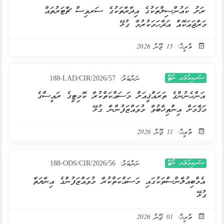
ރަށު ކައުންސިލްތަކުގެ އިދާރާތަކުގެ ސަރވިސް ޗާޓަރުތައް
މަރާޖަޢަކޮއް އަދާހަމަކުރުމާ ގުޅޭ
ތާރީޚް: 15 ޖޫން 2026
ސަރކިއުލަރ ނޯޓް
ނަންބަރު:
188-LAD/CIR/2026/57
އަންހެނުންގެ ތަރައްޤީއަށް މަސައްކަތްކުރާ ކޮމިޓީގެ ރައީސްގެ
މަޤާމަށް އިންތިޚާބުވާ މުވައްޒަފުންނާ ގުޅޭ
ތާރީޚް: 11 ޖޫން 2026
ސަރކިއުލަރ ނޯޓް
ނަންބަރު:
188-ODS/CIR/2026/56
އެމްބިއުލާންސްތަކުގައި މަސައްކަތްކުރާ މުވައްޒަފުންގެ އިނާޔަތާ
ގުޅޭ
ތާރީޚް: 01 ޖޫން 2026