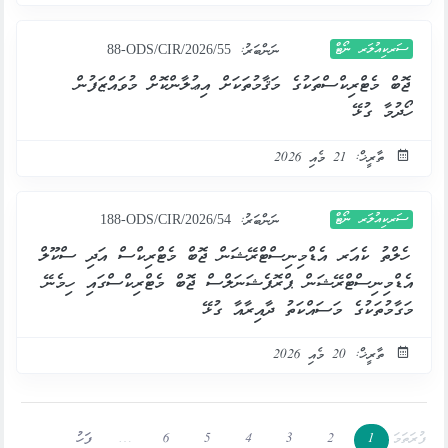
ސަރކިއުލަރ ނޯޓް
ނަންބަރު:
88-ODS/CIR/2026/55
ޖޮބް މެޓްރިކްސްތަކުގެ މަޤާމުތަކަށް އިޢުލާންކޮށް މުވައްޒަފުން
ހޯދުމާ ގުޅޭ
ތާރީޚް: 21 މެއި 2026
ސަރކިއުލަރ ނޯޓް
ނަންބަރު:
188-ODS/CIR/2026/54
ހެލްތު ކެއަރ އެޑްމިނިސްޓްރޭޝަން ޖޮބް މެޓްރިކްސް އަދި ސްކޫލް
އެޑްމިނިސްޓްރޭޝަން ޕްރޮފެޝަނަލްސް ޖޮބް މެޓްރިކްސްގައި ހިމެނޭ
މަގާމުތަކުގެ މަސައްކަތު ދާއިރާއާ ގުޅޭ
ތާރީޚް: 20 މެއި 2026
ފުރަތަމަ
1
2
3
4
5
6
…
ފަހު