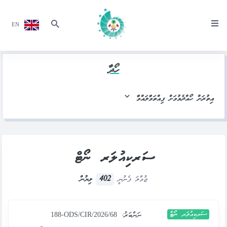
EN
ހޯދާ
އިތުރަށް ހޯއްދެވުމަށް ފިއްތަވާލައްވާ
ސަރކިއުލަރ ނޯޓް
402
ޖުމްލަ ފެނުނީ
ލިޔުން
ސަރކިއުލަރ ނޯޓް
ނަންބަރު:
188-ODS/CIR/2026/68