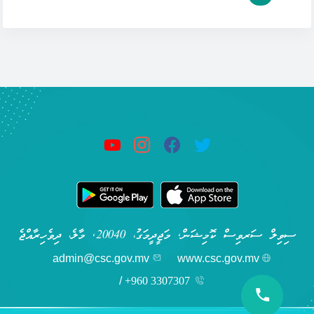
ސިވިލް ސަރވިސް ކޮމިޝަން, މަޖީދީމަގު، 20040, މާލެ، ދިވެހިރާއްޖެ
admin@csc.gov.mv
www.csc.gov.mv
/
+960 3307307