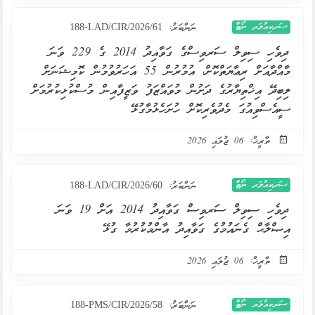
ސަރކިއުލަރ ނޯޓް
ނަންބަރު:
188-LAD/CIR/2026/61
ދިވެހި ސިވިލް ސަރވިސްގެ ގަވާއިދު 2014 ގެ 229 ވަނަ
މާއްދާއަށް ރިޢާޔަތްކޮށް، އުމުރުން 55 އަހަރުވުމުން ކޮމިޝަނަށް
ލިބިދޭ އިޚްތިޔާރުގެ ދަށުން މުވައްޒަފު ވަޒީފާއިން މުސްކުޅިކުރުމަށް
ސީއެސްވިއުގަ މެދުވެރިކޮށް ހުށަހެޅުމާގުޅޭ
ތާރީޚް: 06 ޖުލައި 2026
ސަރކިއުލަރ ނޯޓް
ނަންބަރު:
188-LAD/CIR/2026/60
ދިވެހި ސިވިލް ސަރވިސް ގަވާއިދު 2014 އަށް 19 ވަނަ
އިޞްލާޙް ގެނައުމުގެ ގަވާއިދު އާންމުކުރުމާ ގުޅޭ
ތާރީޚް: 06 ޖުލައި 2026
ސަރކިއުލަރ ނޯޓް
ނަންބަރު:
188-PMS/CIR/2026/58