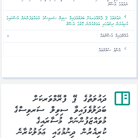
ނެރުމުގެ އުޞޫލު
ދައުލަތުގެ ޕޭ ފްރޭމްވަރކަށް ބަދަލުވެފައިވާ ސިވިލް ސަރވިސްގެ މުވައްޒަފުންނަށް މުސާރައިގެ
ކުރިއެރުން ދިނުމުގައި ޢަމަލުކުރާނެ ގޮތުގެ އުޞޫލު
އުވާލާފައިވާ އުޞޫލުތައް
އާންމު ސުވާލުތައް
ދައުލަތުގެ ޕޭ ފްރޭމްވަރކަށް
ބަދަލުވެފައިވާ ސިވިލް ސަރވިސްގެ
މުވައްޒަފުންނަށް މުސާރައިގެ
ކުރިއެރުން ދިނުމުގައި ޢަމަލުކުރާނެ