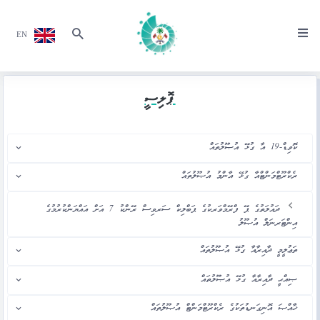
EN
ޕޮލިސީ
ކޮވިޑް-19 އާ ގުޅޭ އުޞޫލުތައް
ރެކްރޫޓްމަންޓްއާ ގުޅޭ އާންމު އުޞޫލުތައް
ދައުލަތުގެ ޕޭ ފްރޭމްވަރކުގެ ޕަބްލިކް ސަރވިސް ރޭންކު 7 އަށް އައްޔަންކުރުމުގެ
އިންޓަރނަލް އުޞޫލު
ތަޢުލީމީ ދާއިރާއާ ގުޅޭ އުޞޫލުތައް
ޞިއްޙީ ދާއިރާއާ ގުޅޭ އުޞޫލުތައް
ޚާއްޞަ އޮނިގަނޑުތަކުގެ ރެކްރޫޓްމަންޓް އުޞޫލުތައް