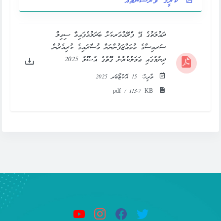
ކުރީގެ ވަރޝަންތައް
ދައުލަތުގެ ޕޭ ފްރޭމްވަރކަށް ބަދަލުވެފައިވާ ސިވިލް
ސަރވިސްގެ މުވައްޒަފުންނަށް މުސާރައިގެ ކުރިއެރުން
ދިނުމުގައި ޢަމަލުކުރާނެ ގޮތުގެ އުޞޫލު 2025
ތާރީޚް:
15 އޮކްޓޯބަރ 2025
pdf / 113.7 KB