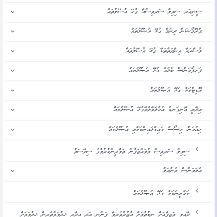
ސީނިއަރ ސިވިލް ސަރވިސްއާ ގުޅޭ އުޞޫލުތައް
ޕްރޮމޯޝަން ދިނުމާ ގުޅޭ އުޞޫލުތައް
މުސާރައާ އިނާޔަތްތަކާ ގުޅޭ އުޞޫލުތައް
ޕަރފޯމަންސް ބެލުމާ ގުޅޭ އުޞޫލުތައް
އޮޑިޓްތަކާ ގުޅޭ އުޞޫލުތައް
އިދާރީ އޮނިގަނޑު އެކުލަވާލުމާގުޅޭ އުޞޫލުތައް
ހިއުމަން ރިސޯސް ގައިޑްލައިންތަކާއި އުޞޫލުތައް
ސިވިލް ސަަރވިސް މުވައްޒަފުން ތަމްރީންކުރުމުގެ ސިޔާސަތު
އެލަވަންސް މެނުއަލް
ތަމްރީނުތަކާ ގުޅޭ އުޞޫލުތައް
ދާއިމީ ވަޒީފާއަށް ނިކުތުމަށް އުޒުރުވެރިވާ ފަންނީ އަދި އިދާރީ ޚިދުމަތްތެރިން ޚިދުމަތަށް