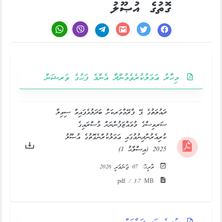
ގޮތުގެ އުޞޫލު
މިހާރު ޢަމަލުކުރެވެމުންދާ އެންމެ ފަހުގެ ވަރޝަން
ދައުލަތުގެ ޕޭ ފްރޭމްވަރކަށް ބަދަލުވެފައިވާ ސިވިލް
ސަރވިސްގެ މުވައްޒަފުންނަށް މުސާރައިގެ
ކުރިއެރުންދިނުމުގައި ޢަމަލުކުރާނެގޮތުގެ އުޞޫލު
2025 (އިސްލާޙު 1)
ތާރީޚް:
07 ޖަނަވަރީ 2026
pdf / 3.7 MB