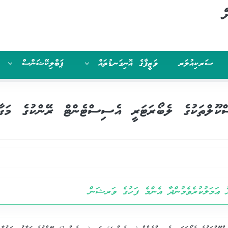
ް
ސަރކިއުލަރ
ވަޒީފާގެ އޮނިގަނޑުތައް
ޕަބްލިކޭޝަންސް
ކޫލްތަކުގެ ލެބޯރަޓަރީ އެސިސްޓެންޓް ރޭންކުގެ މަގާ
ު ޢަމަލުކުރެވެމުންދާ އެންމެ ފަހުގެ ވަރޝަން