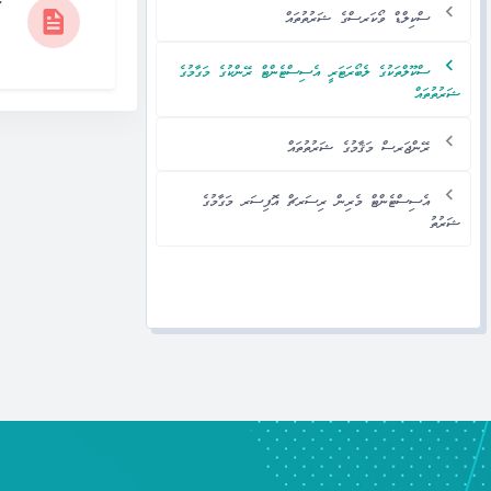
ސ
ސްކިލްޑް ވޯކަރސްގެ ޝަރުތުތައް
ސްކޫލްތަކުގެ ލެބޯރަޓަރީ އެސިސްޓެންޓް ރޭންކުގެ މަގާމުގެ
ޝަރުތުތައް
ރޭންޖަރސް މަޤާމުގެ ޝަރުތުތައް
އެސިސްޓެންޓް މެރިން ރިސަރޗް އޮފިސަރ މަގާމުގެ
ޝަރުތު