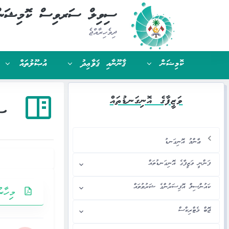
ސިވިލް ސަރވިސް ކޮމިޝަނ
ދިވެހިރާއްޖެ
ކޮމިޝަން
ޤާނޫނާއި ޤަވާޢިދު
އުޞޫލުތައް
ވަޒީފާގެ އޮނިގަނޑުތައް
ސް
ޢާންމު އޮނިގަނޑު
ފަންނީ ވަޒީފާގެ އޮނިގަނޑުތައް
ކައުންސިލް އޮފިސަރުންގެ ޝަރުޠުތައް
މިހާރ
ޖޮބް މެޓްރިކްސް