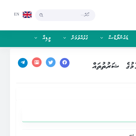
EN
ޑައުންލޯޑްސް
ގުޅުއްވުމަށް
މީޑިއާ
މުގެ ޝަރުތުތައް