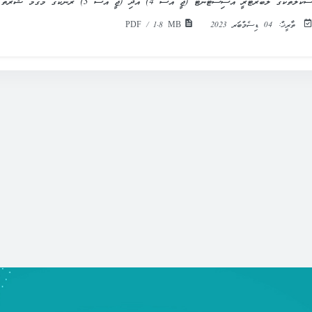
ްކޫލްތަކުގެ ލެބޯރަޓަރީ އެސިސްޓެންޓް (ޖީ އެސް 4) އަދި (ޖީ އެސް 3) ރޭންކުގެ މަގާމު ޝަރުތާ ގުޅޭ
ތާރީޚް:
04 ޑިސެމްބަރ 2023
PDF / 1.8 MB