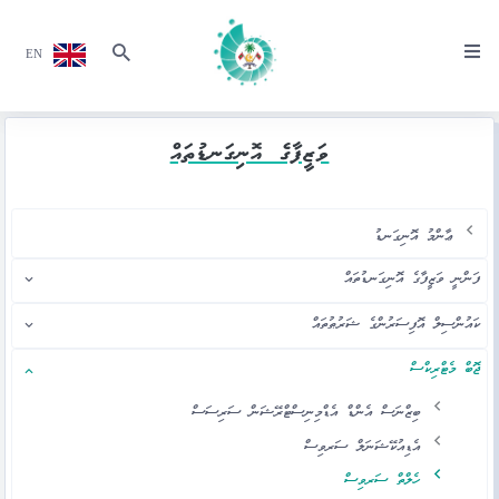
EN
ވަޒީފާގެ އޮނިގަނޑުތައް
ޢާންމު އޮނިގަނޑު
ފަންނީ ވަޒީފާގެ އޮނިގަނޑުތައް
ކައުންސިލް އޮފިސަރުންގެ ޝަރުޠުތައް
ޖޮބް މެޓްރިކްސް
ބިޒްނަސް އެންޑް އެޑްމިނިސްޓްރޭޝަން ސަރިސަސް
އެޑިއުކޭޝަނަލް ސަރވިސް
ހެލްތް ސަރވިސް