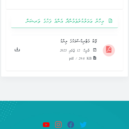
މިހާރު ޢަމަލުކުރެވެމުންދާ އެންމެ ފަހުގެ ވަރޝަން
ޖޮބް މެޓްރިކްސްތަކުގެ ލިންކު
ތާރީޚް:
12 ޖުލައި 2025
pdf / 29.8 KB