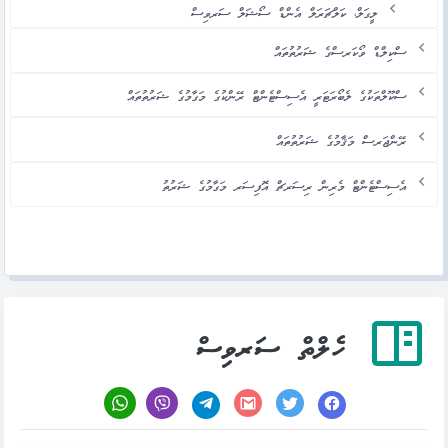
ލީގަލް، ކަލްޗަރަލް އެންޑް ސޯޝަލް ސަރވިސް
ސްކިލްޑް ވޯކަރސްގެ ޝަރުތުތައް
ސްކޫލްތަކުގެ ލެބޯރަޓަރީ އެސިސްޓެންޓް ރޭންކުގެ މަގާމުގެ ޝަރުތުތައް
ރޭންޖަރސް މަޤާމުގެ ޝަރުތުތައް
އެސިސްޓެންޓް މެރިން ރިސަރޗް އޮފިސަރ މަގާމުގެ ޝަރުތު
ހެލްތް ސަރވިސް