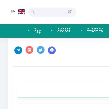
EN
ޑައުންލޯޑްސް
ގުޅުއްވުމަށް
މީޑިއާ