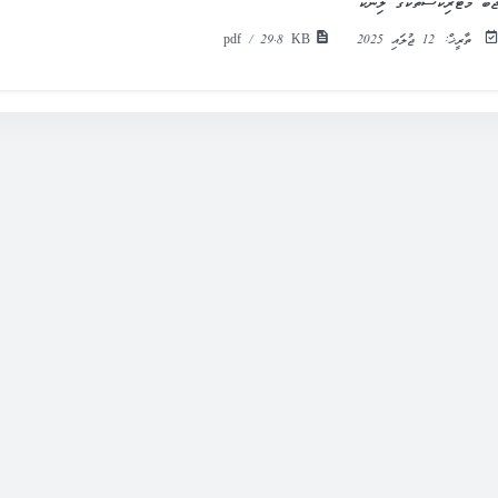
ޮބް މެޓްރިކްސްތަކުގެ ލިންކު
ތާރީޚް:
12 ޖުލައި 2025
pdf / 29.8 KB