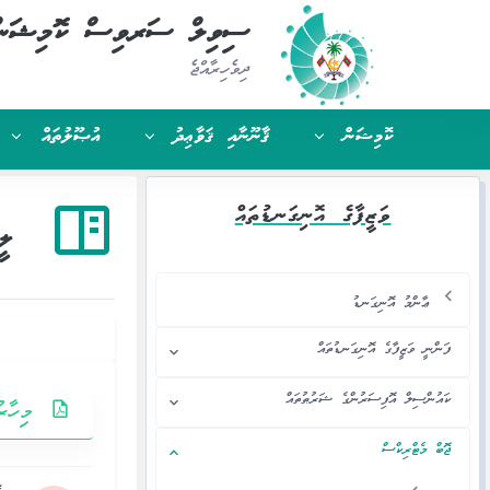
ސިވިލް ސަރވިސް ކޮމިޝަނ
ދިވެހިރާއްޖެ
ކޮމިޝަން
ޤާނޫނާއި ޤަވާޢިދު
އުޞޫލުތައް
ވަޒީފާގެ އޮނިގަނޑުތައް
ލީ
ޢާންމު އޮނިގަނޑު
ފަންނީ ވަޒީފާގެ އޮނިގަނޑުތައް
ކައުންސިލް އޮފިސަރުންގެ ޝަރުޠުތައް
މިހާރ
ޖޮބް މެޓްރިކްސް