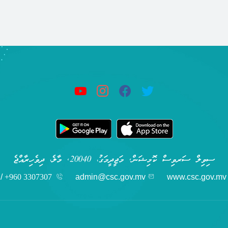
ސިވިލް ސަރވިސް ކޮމިޝަން, މަޖީދީމަގު، 20040, މާލެ، ދިވެހިރާއްޖެ
/
+960 3307307
admin@csc.gov.mv
www.csc.gov.mv