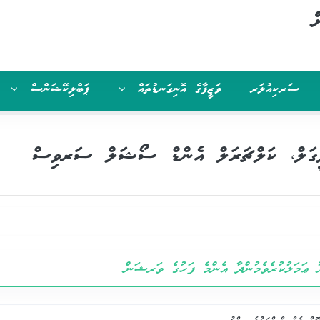
ް
ސަރކިއުލަރ
ވަޒީފާގެ އޮނިގަނޑުތައް
ޕަބްލިކޭޝަންސް
ގަލް، ކަލްޗަރަލް އެންޑް ސޯޝަލް ސަރވިސް
ު ޢަމަލުކުރެވެމުންދާ އެންމެ ފަހުގެ ވަރޝަން