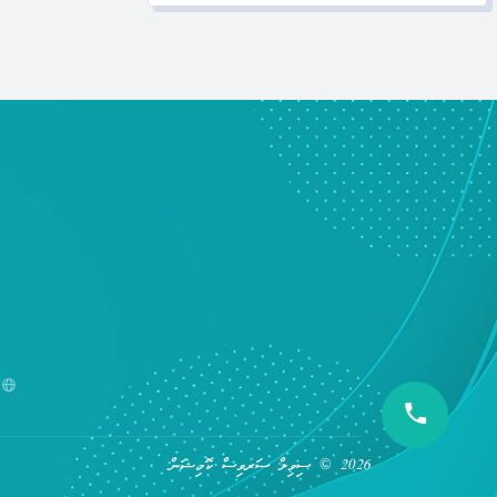
2026 © ސިވިލް ސަރވިސް ކޮމިޝަން