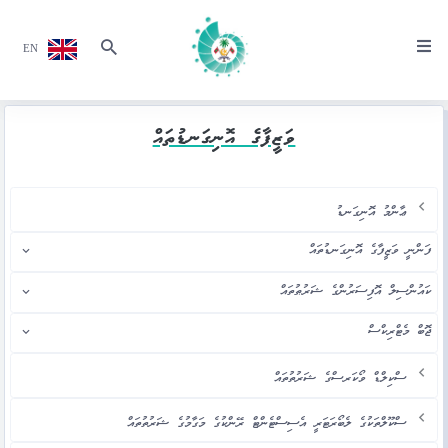
EN
ވަޒީފާގެ އޮނިގަނޑުތައް
ޢާންމު އޮނިގަނޑު
ފަންނީ ވަޒީފާގެ އޮނިގަނޑުތައް
ކައުންސިލް އޮފިސަރުންގެ ޝަރުޠުތައް
ޖޮބް މެޓްރިކްސް
ސްކިލްޑް ވޯކަރސްގެ ޝަރުތުތައް
ސްކޫލްތަކުގެ ލެބޯރަޓަރީ އެސިސްޓެންޓް ރޭންކުގެ މަގާމުގެ ޝަރުތުތައް