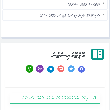
ރޭންޖަރސް މަޤާމުގެ ޝަރުތުތައް
އެސިސްޓެންޓް މެރިން ރިސަރޗް އޮފިސަރ މަގާމުގެ ޝަރުތު
އޮޕްޓޮމެރިސްޓުން
މިހާރު ޢަމަލުކުރެވެމުންދާ އެންމެ ފަހުގެ ވަރޝަން