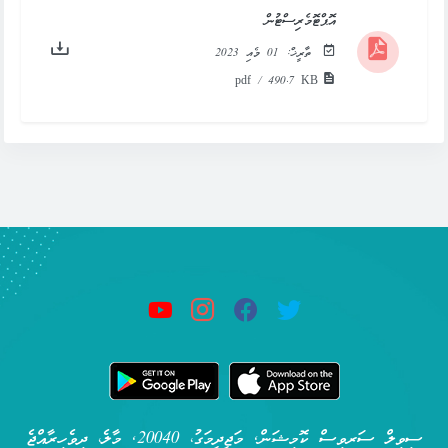
އޮޕްޓޮމެރިސްޓުން
ތާރީޚް:
01 މެއި 2023
pdf / 490.7 KB
ސިވިލް ސަރވިސް ކޮމިޝަން, މަޖީދީމަގު، 20040, މާލެ، ދިވެހިރާއްޖެ