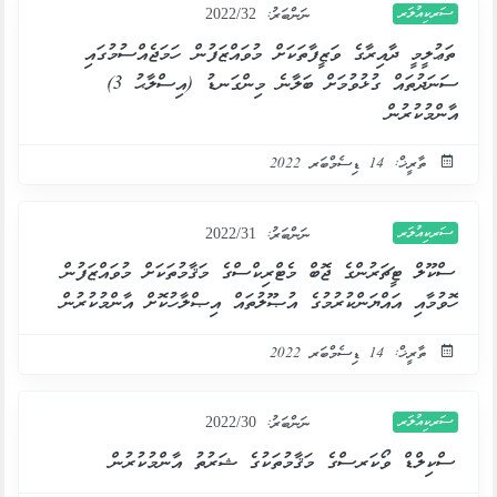
ސަރކިއުލަރ
ނަންބަރު:
2022/32
ތަޢުލީމީ ދާއިރާގެ ވަޒީފާތަކަށް މުވައްޒަފުން ހަމަޖެއްސުމުގައި
ސަނަދުތައް ގުޅުވުމަށް ބަލާނެ މިންގަނޑު (އިސްލާޙު 3)
އާންމުކުރުން
ތާރީޚް: 14 ޑިސެމްބަރ 2022
ސަރކިއުލަރ
ނަންބަރު:
2022/31
ސްކޫލް ޓީޗަރުންގެ ޖޮބް މެޓްރިކްސްގެ މަޤާމުތަކަށް މުވައްޒަފުން
ހޮވުމާއި އައްޔަންކުރުމުގެ އުޞޫލުތައް އިޞްލާހުކޮށް އާންމުކުރުން
ތާރީޚް: 14 ޑިސެމްބަރ 2022
ސަރކިއުލަރ
ނަންބަރު:
2022/30
ސްކިލްޑް ވޯކަރސްގެ މަޤާމުތަކުގެ ޝަރުތު އާންމުކުރުން