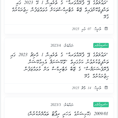
"ދައުލަތުގެ ޕޭ ފްރޭމްވަރކް" ގެ ތެރެއިން 1 މޭ 2023 ގައި
ތަންފީޒުކޮށްފައިވާ ޖޮބް މެޓްރިކްސްތަކަށް މުވައްޒަފުން ހިޖުރަކުރުމާ
ގުޅޭ
ތާރީޚް: 07 މެއި 2023
ސަރކިއުލަރ
ނަންބަރު:
2023/4
"ދައުލަތުގެ ޕޭ ފްރޭމްވަރކް" ގެ ތެރެއިން 1 މާރިޗު 2023 ގައި
ތަންފީޒުކުރެވުނު ކަމުގައިވާ "ވޮކޭޝަނަލް އެޑިއުކޭޝަން
ޕްރޮފެޝަނަލްސް" ގެ ޖޮބް މެޓްރިކްސް އަށް މުވައްޒަފުން
ހިޖުރަކުރުމާ ގުޅޭ
ތާރީޚް: 14 މާޗް 2023
ސަރކިއުލަރ
ނަންބަރު:
2023/3
2009/01 (ކޮމިޝަނުގެ އަހަރީ ރިޕޯޓު ތައްޔާރުކުރުން)