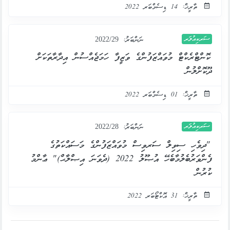
ތާރީޚް: 14 ޑިސެމްބަރ 2022
ސަރކިއުލަރ
ނަންބަރު:
2022/29
ކޮންޓްރެކްޓް މުވައްޒަފުންގެ ވަޒީފާ ހަމަޖެއްސުން އިދާރާތަކަށް
ދޫކޮށްލުން
ތާރީޚް: 01 ޑިސެމްބަރ 2022
ސަރކިއުލަރ
ނަންބަރު:
2022/28
"ދިވެހި ސިވިލް ސަރވިސް މުވައްޒަފުންގެ މަސައްކަތުގެ
ފެންވަރުބެލުމާބެހޭ އުޞޫލު 2022 (ދެވަނަ އިޞްލާޙް)" ޢާންމު
ކުރުން
ތާރީޚް: 31 އޮކްޓޯބަރ 2022