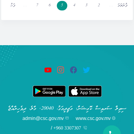
ފުރަތަމަ
…
2
3
4
5
6
7
…
ފަހު
ސިވިލް ސަރވިސް ކޮމިޝަން, މަޖީދީމަގު، 20040, މާލެ، ދިވެހިރާއްޖެ
admin@csc.gov.mv
www.csc.gov.mv
/
+960 3307307