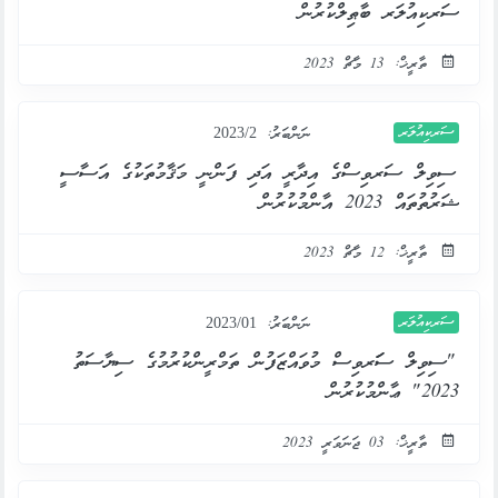
ސަރކިއުލަރ ބާޠިލްކުރުން
ތާރީޚް: 13 މާޗް 2023
ސަރކިއުލަރ
ނަންބަރު:
2023/2
ސިވިލް ސަރވިސްގެ އިދާރީ އަދި ފަންނީ މަޤާމުތަކުގެ އަސާސީ
ޝަރުތުތައް 2023 އާންމުކުރުން
ތާރީޚް: 12 މާޗް 2023
ސަރކިއުލަރ
ނަންބަރު:
2023/01
"ސިވިލް ސަަރވިސް މުވައްޒަފުން ތަމްރީންކުރުމުގެ ސިޔާސަތު
2023" ޢާންމުކުރުން
ތާރީޚް: 03 ޖަނަވަރީ 2023