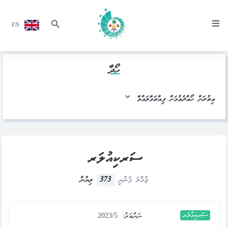
EN
ހޯދާ
އިތުރަށް ހޯއްދެވުމަށް ފިއްތަވާލައްވާ
ސަރކިއުލަރ
373
ޖުމްލަ ފެނުނީ
ލިޔުން
ސަރކިއުލަރ
ނަންބަރު:
2023/5