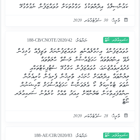
ކައުންސިލްގެ އިދާރާތަކުގެ މަގާމުތަކަށް މުވައްޒަފުން ނެގުމާގުޅޭ
ތާރީޚް: 30 ސެޕްޓެމްބަރ 2020
ސަރކިއުލަރ ނޯޓް
ނަންބަރު:
188-CB/CNOTE/2020/42
މުވައްޒަފުންގެ އިހުމާލެއްނެތި މުވައްޒަފުންނަށް ވަޒީފާއާ ގުޅިގެން
ދެވޭ އިނާޔަތްތައް ހަމަޖެއްސުން ލަސްވާ ޙާލަތްތައް
މެދުވެރިވެއްޖެނަމަ، މުވައްޒަފުން ކަމާގުޅޭ ސެޓްފިކެޓްތަކާއި
ލިޔުންތައް އިދާރާއަށް ހުށަހެޅި ތާރީޚުން ފެށިގެން ކުރިއެރުން
ނުވަތަ ޓެކްނިކަލް ކޯ އެލަވަންސް ހަމަޖެއްސުމަށް ކޮމިޝަނުން
ނިންމާފައިވާކަން ބަޔާންކޮށް މިއަދު އާއްމު ކުރެވުނު ސަރކިއުލަރ
ނޯޓް
ތާރީޚް: 28 ސެޕްޓެމްބަރ 2020
ސަރކިއުލަރ ނޯޓް
ނަންބަރު:
188-AE/CIR/2020/83