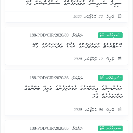
ސިވިލް ސަރވިސްގެ މުވައްޒަފުންގެ ސަސްޕެންޝަނާ ގުޅޭ
ތާރީޚް: 22 އޮކްޓޯބަރ 2020
ސަރކިއުލަރ ނޯޓް
ނަންބަރު:
188-POD/CIR/2020/89
ކޮންޓްރެކްޓް މުވައްޒަފުންގެ ރެކޯޑު އަދާހަމަކުރުމާ ގުޅޭ
ތާރީޚް: 12 އޮކްޓޯބަރ 2020
ސަރކިއުލަރ ނޯޓް
ނަންބަރު:
188-POD/CIR/2020/86
ކައުންސިލްގެ އިދާރާތަކުގެ މުވައްޒަފުންގެ ވަޒީފާ ބަޔާންތައް
އަދާހަމަކުރުމާ ގުޅޭ
ތާރީޚް: 06 އޮކްޓޯބަރ 2020
ސަރކިއުލަރ ނޯޓް
ނަންބަރު:
188-POD/CIR/2020/85