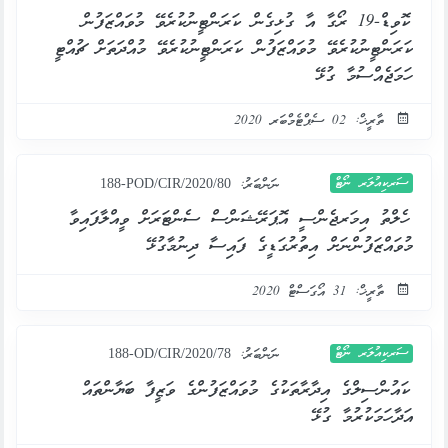
ކޮވިޑް-19 ރޯގާ އާ ގުޅިގެން ކަރަންޓީނުކުރެވޭ މުވައްޒަފުން
ކަރަންޓީނުކުރެވޭ މުވައްޒަފުން ކަރަންޓީނުކުރެވޭ މުއްދަތަށް ޗުއްޓީ
ހަމަޖެއްސުމާ ގުޅޭ
ތާރީޚް: 02 ސެޕްޓެމްބަރ 2020
ސަރކިއުލަރ ނޯޓް
ނަންބަރު:
188-POD/CIR/2020/80
ހެލްތު އިމަރޖެންސީ އޮޕަރޭޝަންސް ސެންޓަރަށް ވީއްލާފައިވާ
މުވައްޒަފުންނަށް އިތުރުގަޑީގެ ފައިސާ ދިނުމާގުޅޭ
ތާރީޚް: 31 އޯގަސްޓް 2020
ސަރކިއުލަރ ނޯޓް
ނަންބަރު:
188-OD/CIR/2020/78
ކައުންސިލްގެ އިދާރާތަކުގެ މުވައްޒަފުންގެ ވަޒީފާ ބަޔާންތައް
އަދާހަމަކުރުމާ ގުޅޭ