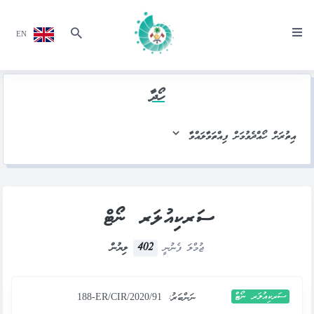
EN
ހޯދާ
އިތުރަށް ހޯއްދެވުމަށް ފިއްތަވާލައްވާ
ސަރކިއުލަރ ނޯޓް
402
ޖުމްލަ ފެނުނީ
ލިޔުން
ސަރކިއުލަރ ނޯޓް
ނަންބަރު:
188-ER/CIR/2020/91