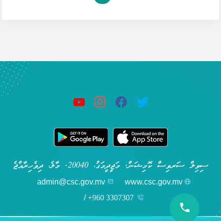
ސިވިލް ސަރވިސް ކޮމިޝަން, މަޖީދީމަގު، 20040, މާލެ، ދިވެހިރާއްޖެ
admin@csc.gov.mv
www.csc.gov.mv
/
+960 3307307