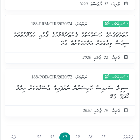
ތާރީޚް: 17 އޯގަސްޓް 2020
ސަރކިއުލަރ ނޯޓް
ނަންބަރު:
188-PRM/CIR/2020/74
މުވައްޒަފުންގެ މަސައްކަތުގެ ފެންވަރުބެލުމުގެ ފޯމާއި މައުލޫމާތުތައް
ސީއެސް ވިއުގައަށް އަދާހަމަކުރުމާ ގުޅޭ
ތާރީޚް: 22 ޖުލައި 2020
ސަރކިއުލަރ ނޯޓް
ނަންބަރު:
188-POD/CIR/2020/72
ސިވިލް ސަރވިސް ކޮމިޝަނުން ނެރެފައިވާ އުސޫލުތަކަށް ޚިޔާލު
ހޯދުމާ ގުޅޭ
ތާރީޚް: 19 ޖުލައި 2020
ފުރަތަމަ
…
27
28
29
30
31
32
…
ފަހު