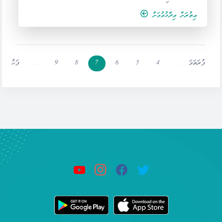
އިތުރަށް ވިދާޅުވުމަށް
ފުރަތަމަ
…
4
5
6
7
8
9
…
ފަހު