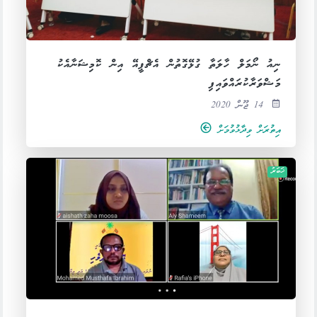
ނިއު ނޯމަލް ހާލަތާ ގުޅޭގޮތުން އެޗްޕީއޭ އިން ކޮމިޝަނާއެކު
މަޝްވަރާކުރައްވައިފި
14 ޖޫން 2020
އިތުރަށް ވިދާޅުވުމަށް
ޚަބަރު