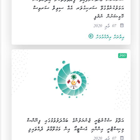
އަމަލުކުރުމާގުޅޭ ސަރކިއުލަރ އެއް ސިވިލް ސަރވިސް
ކޮމިޝަނުން ނެރެފި
07 މެއި 2020
އިތުރަށް ވިދާޅުވުމަށް
ޚަބަރު
އަތޮޅު ސެކްރެޓަރީ ޖެނެރަލުންގެ ބައްދަލުވުމުގައި ފިނޭންސް
މިނިސްޓްރީ އިންނާއި އެސްޓީއޯ އިން މަޢުލޫމާތު ދެއްވައިފި
07 މެއި 2020