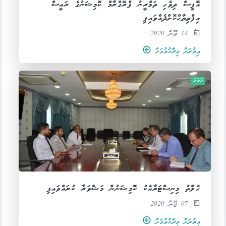
އޮފީސް ދިވެހި ތަމްރީނު ޕްރޮގްރާމް ކޮމިޝަނުގެ ރައީސް
އިފްތިތާޙްކޮށްދެއްވައިފި
14 ޖޫން 2020
އިތުރަށް ވިދާޅުވުމަށް
ޚަބަރު
ހެލްތު މިނިސްޓަރާއެކު ކޮމިޝަނުން މަޝްވަރާ ކުރައްވައިފި
07 ޖޫން 2020
އިތުރަށް ވިދާޅުވުމަށް