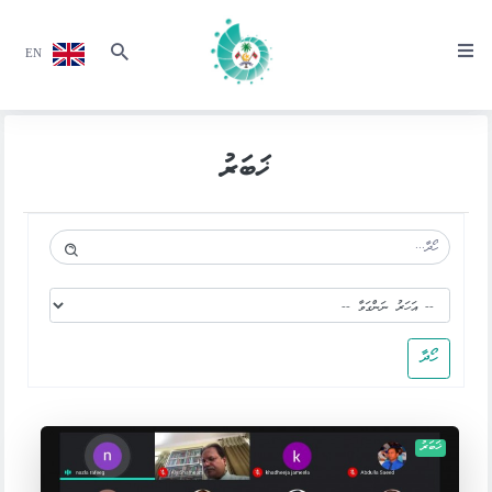
EN
ޚަބަރު
ހޯދާ
ޚަބަރު