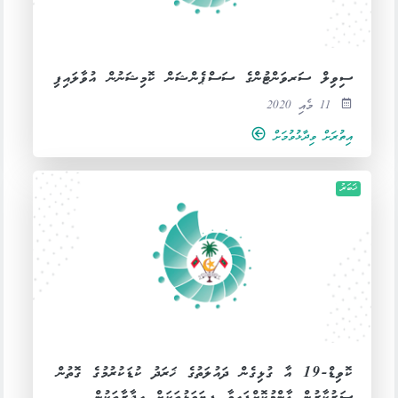
ސިވިލް ސަރވަންޓުންގެ ސަސްޕެންޝަން ކޮމިޝަނުން އުވާލައިފި
11 މެއި 2020
އިތުރަށް ވިދާޅުވުމަށް
ޚަބަރު
ކޮވިޑް-19 އާ ގުޅިގެން ދައުލަތުގެ ޚަރަދު ކުޑަކުރުމުގެ ގޮތުން
ސަރުކާރުން ޢާންމުކޮށްފައިވާ ފިޔަވަޅުތަކަށް އިދާރާތަކުން