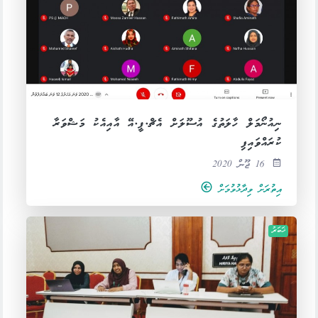
ނިއުނޯމަލް ހާލަތުގެ އުސޫލަށް އެޗް.ޕީ.އޭ އާއިއެކު މަޝްވަރާ
ކުރައްވައިފި
16 ޖޫން 2020
އިތުރަށް ވިދާޅުވުމަށް
ޚަބަރު