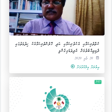
ކެތްތެރިކަމާއި އެކުވެރިކަމާއި އަދި ހޭލުންތެރިކަމާއެކު ޚިދުމަތުގައި
ދެމިތިއްބެވުމަށް އެދިވަޑައިގެންފި
20 މެއި 2020
އިތުރަށް ވިދާޅުވުމަށް
ޚަބަރު