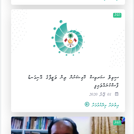
ޚަބަރު
ސިވިލް ސަރވިސް ކޮމިޝަނުން ތިން ވަޒީފާގެ އޮނިގަނޑު
ފާސްކުރައްވައިފި
01 ޖޫން 2020
އިތުރަށް ވިދާޅުވުމަށް
ޚަބަރު