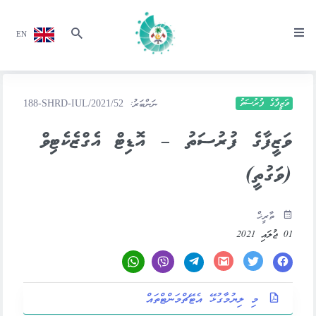
EN
ވަޒީފާގެ ފުރުސަތު
ނަންބަރު:
188-SHRD-IUL/2021/52
ވަޒީފާގެ ފުރުސަތު – އޮޑިޓް އެގްޒެކެޓިވް
(ވަގުތީ)
ތާރީޚް
01 ޖުލައި 2021
މި ލިޔުމާގުޅޭ އެޓޭޗްމަންޓްތައް