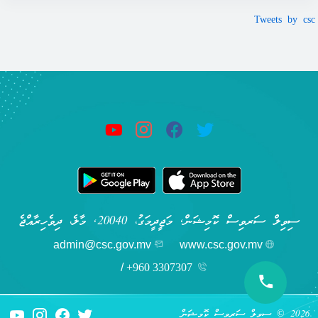
Tweets by csc
ސިވިލް ސަރވިސް ކޮމިޝަން, މަޖީދީމަގު، 20040, މާލެ، ދިވެހިރާއްޖެ
admin@csc.gov.mv
www.csc.gov.mv
/
+960 3307307
2026 © ސިވިލް ސަރވިސް ކޮމިޝަން