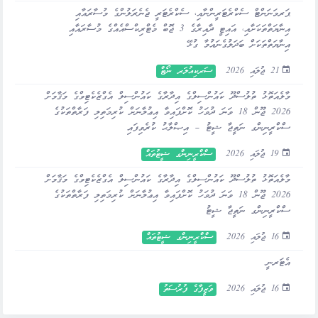
ޕަރމަނަންޓް ސެކްރެޓަރީންނާއި، ސެކްރެޓަރީ ޖެނެރަލުންގެ މުސާރައާއި
އިނާޔަތްތަކަށާއި، އައިޓީ ދާއިރާގެ 3 ޖޮބް މެޓްރިކްސްއެއްގެ މުސާރައާއި
އިނާޔަތްތަކަށް ބަދަލުގެނައުމާ ގުޅޭ
21 ޖުލައި 2026
ސަރކިއުލަރ ނޯޓް
މާލެއަތޮޅު ތުލުސްދޫ ކައުންސިލްގެ އިދާރާގެ ކައުންސިލް އެގްޒެކެޓިވްގެ މަޤާމަށް
2026 ޖޫން 18 ވަނަ ދުވަހު ކޮށްފައިވާ އިޢުލާނަށް ކުރިމަތިލި ފަރާތްތަކުގެ
ސްކްރީނިންގ ނަތީޖާ ޝީޓު – އިޞްލާޙު ކުރެވިފައި
19 ޖުލައި 2026
ސްކްރީނިންގ ޝީޓުތައް
މާލެއަތޮޅު ތުލުސްދޫ ކައުންސިލްގެ އިދާރާގެ ކައުންސިލް އެގްޒެކެޓިވްގެ މަޤާމަށް
2026 ޖޫން 18 ވަނަ ދުވަހު ކޮށްފައިވާ އިޢުލާނަށް ކުރިމަތިލި ފަރާތްތަކުގެ
ސްކްރީނިންގ ނަތީޖާ ޝީޓު
16 ޖުލައި 2026
ސްކްރީނިންގ ޝީޓުތައް
އެޓަރނީ
16 ޖުލައި 2026
ވަޒީފާގެ ފުރުސަތު