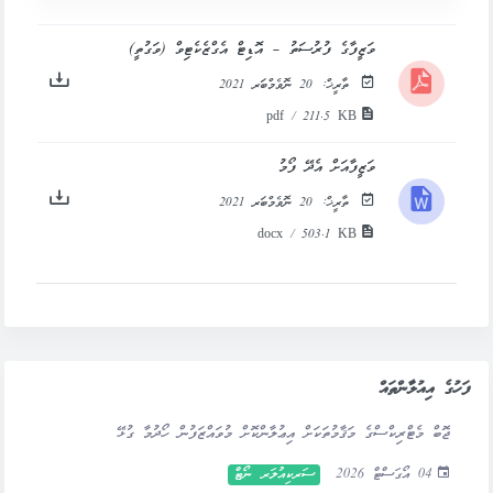
ވަޒީފާގެ ފުރުސަތު – އޮޑިޓް އެގްޒެކެޓިވް (ވަގުތީ)
ތާރީޚް:
20 ނޮވެމްބަރ 2021
pdf / 211.5 KB
ވަޒީފާއަށް އެދޭ ފޯމު
ތާރީޚް:
20 ނޮވެމްބަރ 2021
docx / 503.1 KB
ފަހުގެ އިއުލާންތައް
ޖޮބް މެޓްރިކްސްގެ މަޤާމުތަކަށް އިޢުލާންކޮށް މުވައްޒަފުން ހޯދުމާ ގުޅޭ
04 އޯގަސްޓް 2026
ސަރކިއުލަރ ނޯޓް