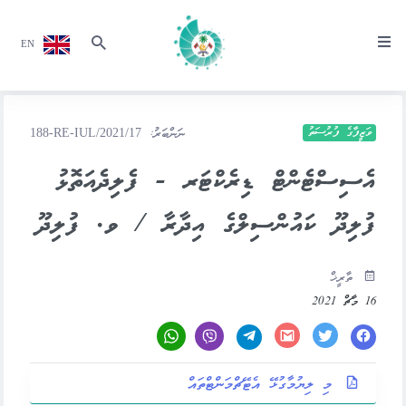
EN
ވަޒީފާގެ ފުރުސަތު
ނަންބަރު:
188-RE-IUL/2021/17
އެސިސްޓެންޓް ޑިރެކްޓަރ - ފެލިދެއަތޮޅު
ފުލިދޫ ކައުންސިލްގެ އިދާރާ / ވ. ފުލިދޫ
ތާރީޚް
16 މާޗް 2021
މި ލިޔުމާގުޅޭ އެޓޭޗްމަންޓްތައް