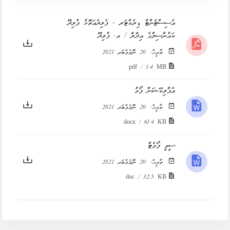
އެސިސްޓެންޓް ޑިރެކްޓަރ - ފެލިދެއަތޮޅު ފުލިދޫ
ކައުންސިލްގެ އިދާރާ / ވ. ފުލިދޫ
ތާރީޚް:
20 ނޮވެމްބަރ 2021
pdf / 1.4 MB
އެޕްލިކޭޝަން ފޯމު
ތާރީޚް:
20 ނޮވެމްބަރ 2021
docx / 61.4 KB
ސީވީ ފޯމެޓް
ތާރީޚް:
20 ނޮވެމްބަރ 2021
doc / 32.5 KB