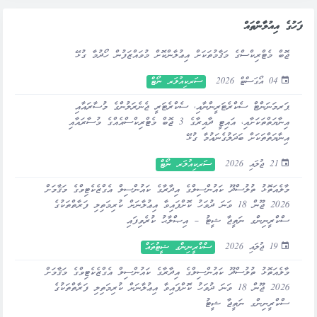
ފަހުގެ އިއުލާންތައް
ޖޮބް މެޓްރިކްސްގެ މަޤާމުތަކަށް އިޢުލާންކޮށް މުވައްޒަފުން ހޯދުމާ ގުޅޭ
04 އޯގަސްޓް 2026
ސަރކިއުލަރ ނޯޓް
ޕަރމަނަންޓް ސެކްރެޓަރީންނާއި، ސެކްރެޓަރީ ޖެނެރަލުންގެ މުސާރައާއި
އިނާޔަތްތަކަށާއި، އައިޓީ ދާއިރާގެ 3 ޖޮބް މެޓްރިކްސްއެއްގެ މުސާރައާއި
އިނާޔަތްތަކަށް ބަދަލުގެނައުމާ ގުޅޭ
21 ޖުލައި 2026
ސަރކިއުލަރ ނޯޓް
މާލެއަތޮޅު ތުލުސްދޫ ކައުންސިލްގެ އިދާރާގެ ކައުންސިލް އެގްޒެކެޓިވްގެ މަޤާމަށް
2026 ޖޫން 18 ވަނަ ދުވަހު ކޮށްފައިވާ އިޢުލާނަށް ކުރިމަތިލި ފަރާތްތަކުގެ
ސްކްރީނިންގ ނަތީޖާ ޝީޓު – އިޞްލާޙު ކުރެވިފައި
19 ޖުލައި 2026
ސްކްރީނިންގ ޝީޓުތައް
މާލެއަތޮޅު ތުލުސްދޫ ކައުންސިލްގެ އިދާރާގެ ކައުންސިލް އެގްޒެކެޓިވްގެ މަޤާމަށް
2026 ޖޫން 18 ވަނަ ދުވަހު ކޮށްފައިވާ އިޢުލާނަށް ކުރިމަތިލި ފަރާތްތަކުގެ
ސްކްރީނިންގ ނަތީޖާ ޝީޓު