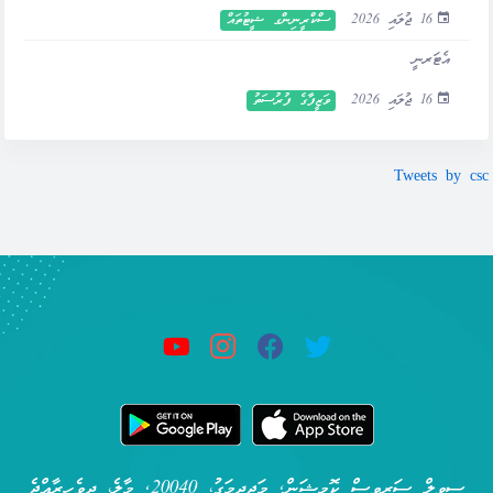
16 ޖުލައި 2026
ސްކްރީނިންގ ޝީޓުތައް
އެޓަރނީ
16 ޖުލައި 2026
ވަޒީފާގެ ފުރުސަތު
Tweets by csc
ސިވިލް ސަރވިސް ކޮމިޝަން, މަޖީދީމަގު، 20040, މާލެ، ދިވެހިރާއްޖެ