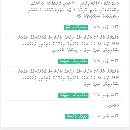
ޕަރމަނަންޓް ސެކްރެޓަރީންނާއި، ސެކްރެޓަރީ ޖެނެރަލުންގެ މުސާރައާއި
އިނާޔަތްތަކަށާއި، އައިޓީ ދާއިރާގެ 3 ޖޮބް މެޓްރިކްސްއެއްގެ މުސާރައާއި
އިނާޔަތްތަކަށް ބަދަލުގެނައުމާ ގުޅޭ
21 ޖުލައި 2026
ސަރކިއުލަރ ނޯޓް
މާލެއަތޮޅު ތުލުސްދޫ ކައުންސިލްގެ އިދާރާގެ ކައުންސިލް އެގްޒެކެޓިވްގެ މަޤާމަށް
2026 ޖޫން 18 ވަނަ ދުވަހު ކޮށްފައިވާ އިޢުލާނަށް ކުރިމަތިލި ފަރާތްތަކުގެ
ސްކްރީނިންގ ނަތީޖާ ޝީޓު – އިޞްލާޙު ކުރެވިފައި
19 ޖުލައި 2026
ސްކްރީނިންގ ޝީޓުތައް
މާލެއަތޮޅު ތުލުސްދޫ ކައުންސިލްގެ އިދާރާގެ ކައުންސިލް އެގްޒެކެޓިވްގެ މަޤާމަށް
2026 ޖޫން 18 ވަނަ ދުވަހު ކޮށްފައިވާ އިޢުލާނަށް ކުރިމަތިލި ފަރާތްތަކުގެ
ސްކްރީނިންގ ނަތީޖާ ޝީޓު
16 ޖުލައި 2026
ސްކްރީނިންގ ޝީޓުތައް
އެޓަރނީ
16 ޖުލައި 2026
ވަޒީފާގެ ފުރުސަތު