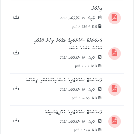
އިއުލާނު
ތާރީޚް:
19 ނޮވެމްބަރ 2021
pdf / 539.4 KB
ޕަރމަނަންޓް ސެކްރެޓަރީގެ މަޤާމަށް މީހުން ހޮވުމާއި
ޢައްޔަނު ކުރުމުގެ އުޞޫލު
ތާރީޚް:
19 ނޮވެމްބަރ 2021
pdf / 1.5 MB
ޕަރމަނަންޓް ސެކްރެޓަރީގެ މަސްއޫލިއްޔަތުތަކާއި ޒިންމާތައް
ތާރީޚް:
19 ނޮވެމްބަރ 2021
pdf / 302.5 KB
ޕަރމަނަންޓް ސެކްރެޓަރީގެ ކޮމްޕީޓެންސީތައް
ތާރީޚް:
19 ނޮވެމްބަރ 2021
pdf / 53.6 KB