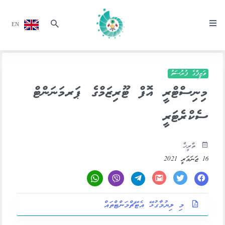
EN
ވަޒީފާގެ ފުރުސަތު
މިނިސްޓްރީ އޮފް ޓޫރިޒަމްގެ ޕަރމަނަންޓް
ސެކްރެޓަރީ
ތާރީޚް
16 ޖަނަވަރީ 2021
މި ލިޔުމާގުޅޭ އެޓޭޗްމަންޓްތައް