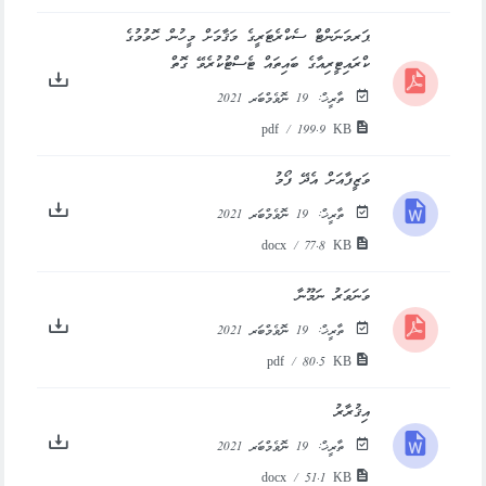
ޕަރމަނަންޓް ސެކްރެޓަރީގެ މަޤާމަށް މީހުން ހޮވުމުގެ
ކްރައިޓީރިއާގެ ބައިތައް ޓެސްޓުކުރެވޭ ގޮތް
ތާރީޚް:
19 ނޮވެމްބަރ 2021
pdf / 199.9 KB
ވަޒީފާއަށް އެދޭ ފޯމު
ތާރީޚް:
19 ނޮވެމްބަރ 2021
docx / 77.8 KB
ވަނަވަރު ނަމޫނާ
ތާރީޚް:
19 ނޮވެމްބަރ 2021
pdf / 80.5 KB
އިޤުރާރު
ތާރީޚް:
19 ނޮވެމްބަރ 2021
docx / 51.1 KB