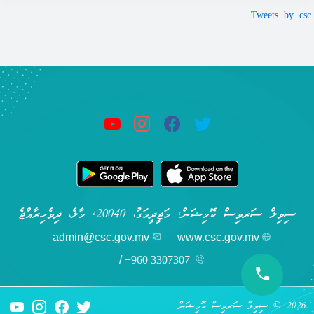
Tweets by csc
ސިވިލް ސަރވިސް ކޮމިޝަން, މަޖީދީމަގު، 20040, މާލެ، ދިވެހިރާއްޖެ
admin@csc.gov.mv
www.csc.gov.mv
/
+960 3307307
2026 © ސިވިލް ސަރވިސް ކޮމިޝަން