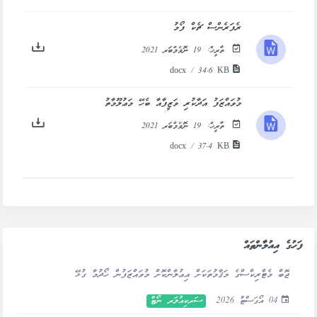
ރެފަރެންސް ޗެކް ފޯމު
ތާރީޚް:
19 ނޮވެމްބަރ 2021
docx / 34.6 KB
މުވައްޒަފު އަދާކުރި ވަޒީފާއާ ބެހޭ މަޢުލޫމާތު
ތާރީޚް:
19 ނޮވެމްބަރ 2021
docx / 37.4 KB
ފަހުގެ އިއުލާންތައް
ޖޮބް މެޓްރިކްސްގެ މަޤާމުތަކަށް އިޢުލާންކޮށް މުވައްޒަފުން ހޯދުމާ ގުޅޭ
04 އޯގަސްޓް 2026
ސަރކިއުލަރ ނޯޓް