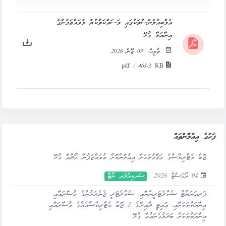
އެމްބިއުލާންސްތަކުގައި މަސައްކަތްކުރާ މުވައްޒަފުންގެ
އިނާޔަތާ ގުޅޭ
ތާރީޚް:
03 ޖޫން 2026
pdf / 463.3 KB
ފަހުގެ އިއުލާންތައް
ޖޮބް މެޓްރިކްސްގެ މަޤާމުތަކަށް އިޢުލާންކޮށް މުވައްޒަފުން ހޯދުމާ ގުޅޭ
04 އޯގަސްޓް 2026
ސަރކިއުލަރ ނޯޓް
ޕަރމަނަންޓް ސެކްރެޓަރީންނާއި، ސެކްރެޓަރީ ޖެނެރަލުންގެ މުސާރައާއި
އިނާޔަތްތަކަށާއި، އައިޓީ ދާއިރާގެ 3 ޖޮބް މެޓްރިކްސްއެއްގެ މުސާރައާއި
އިނާޔަތްތަކަށް ބަދަލުގެނައުމާ ގުޅޭ