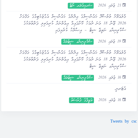
21 ޖުލައި 2026
ސަރކިއުލަރ ނޯޓް
މާލެއަތޮޅު ތުލުސްދޫ ކައުންސިލްގެ އިދާރާގެ ކައުންސިލް އެގްޒެކެޓިވްގެ މަޤާމަށް
2026 ޖޫން 18 ވަނަ ދުވަހު ކޮށްފައިވާ އިޢުލާނަށް ކުރިމަތިލި ފަރާތްތަކުގެ
ސްކްރީނިންގ ނަތީޖާ ޝީޓު – އިޞްލާޙު ކުރެވިފައި
19 ޖުލައި 2026
ސްކްރީނިންގ ޝީޓުތައް
މާލެއަތޮޅު ތުލުސްދޫ ކައުންސިލްގެ އިދާރާގެ ކައުންސިލް އެގްޒެކެޓިވްގެ މަޤާމަށް
2026 ޖޫން 18 ވަނަ ދުވަހު ކޮށްފައިވާ އިޢުލާނަށް ކުރިމަތިލި ފަރާތްތަކުގެ
ސްކްރީނިންގ ނަތީޖާ ޝީޓު
16 ޖުލައި 2026
ސްކްރީނިންގ ޝީޓުތައް
އެޓަރނީ
16 ޖުލައި 2026
ވަޒީފާގެ ފުރުސަތު
Tweets by csc