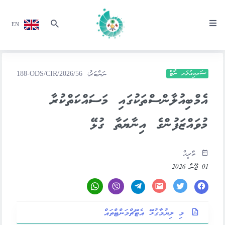
EN
ސަރކިއުލަރ ނޯޓް
ނަންބަރު:
188-ODS/CIR/2026/56
އެމްބިއުލާންސްތަކުގައި މަސައްކަތްކުރާ
މުވައްޒަފުންގެ އިނާޔަތާ ގުޅޭ
ތާރީޚް
01 ޖޫން 2026
މި ލިޔުމާގުޅޭ އެޓޭޗްމަންޓްތައް