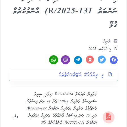
ނަންބަރު 131-R/2025) އާންމުކުރުމާ
ގުޅޭ
ތާރީޚް
31 ޑިސެމްބަރ 2025
މި ލިޔުމާގުޅޭ އެޓޭޗްމަންޓްތައް
ގަވާއިދު ނަންބަރު 2014/R-311 (ދިވެހި ސިވިލް
ސަރވިސްގެ ގަވާއިދު 2014) އަށް 14 ވަނަ އިސްލާހު
ގެނައުމުގެ ގަވާއިދު (ގަވާއިދު ނަންބަރު 129-R/2025)
އަދި 15 ވަނަ އިސްލާހު ގެނައުމުގެ ގަވާއިދު (ގަވާއިދު
ނަންބަރު 131-R/2025) އާންމުކުރުމާ ގުޅޭ