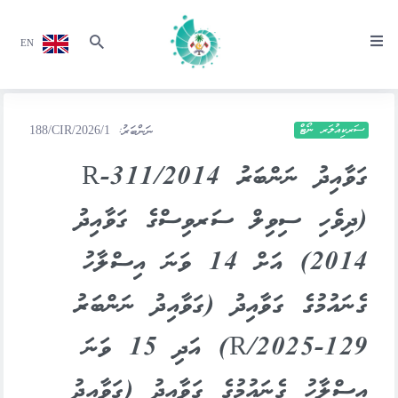
EN
ސަރކިއުލަރ ނޯޓް
ނަންބަރު:
188/CIR/2026/1
ގަވާއިދު ނަންބަރު 2014/R-311
(ދިވެހި ސިވިލް ސަރވިސްގެ ގަވާއިދު
2014) އަށް 14 ވަނަ އިސްލާހު
ގެނައުމުގެ ގަވާއިދު (ގަވާއިދު ނަންބަރު
129-R/2025) އަދި 15 ވަނަ
އިސްލާހު ގެނައުމުގެ ގަވާއިދު (ގަވާއިދު