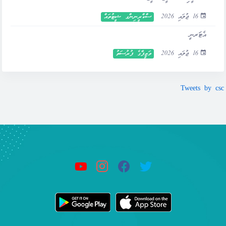
16 ޖުލައި 2026
ސްކްރީނިންގ ޝީޓުތައް
އެޓަރނީ
16 ޖުލައި 2026
ވަޒީފާގެ ފުރުސަތު
Tweets by csc