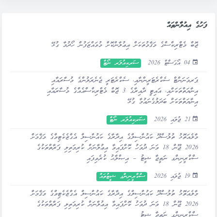
ފަހުގެ އިއުލާންތައް
ޖޮބް މެޓްރިކްސްގެ މަޤާމުތަކަށް އިޢުލާންކޮށް މުވައްޒަފުން ހޯދުމާ ގުޅޭ
04 އޯގަސްޓް 2026
ސަރކިއުލަރ ނޯޓް
ޕަރމަނަންޓް ސެކްރެޓަރީންނާއި، ސެކްރެޓަރީ ޖެނެރަލުންގެ މުސާރައާއި
އިނާޔަތްތަކަށާއި، އައިޓީ ދާއިރާގެ 3 ޖޮބް މެޓްރިކްސްއެއްގެ މުސާރައާއި
އިނާޔަތްތަކަށް ބަދަލުގެނައުމާ ގުޅޭ
21 ޖުލައި 2026
ސަރކިއުލަރ ނޯޓް
މާލެއަތޮޅު ތުލުސްދޫ ކައުންސިލްގެ އިދާރާގެ ކައުންސިލް އެގްޒެކެޓިވްގެ މަޤާމަށް
2026 ޖޫން 18 ވަނަ ދުވަހު ކޮށްފައިވާ އިޢުލާނަށް ކުރިމަތިލި ފަރާތްތަކުގެ
ސްކްރީނިންގ ނަތީޖާ ޝީޓު – އިޞްލާޙު ކުރެވިފައި
19 ޖުލައި 2026
ސްކްރީނިންގ ޝީޓުތައް
މާލެއަތޮޅު ތުލުސްދޫ ކައުންސިލްގެ އިދާރާގެ ކައުންސިލް އެގްޒެކެޓިވްގެ މަޤާމަށް
2026 ޖޫން 18 ވަނަ ދުވަހު ކޮށްފައިވާ އިޢުލާނަށް ކުރިމަތިލި ފަރާތްތަކުގެ
ސްކްރީނިންގ ނަތީޖާ ޝީޓު