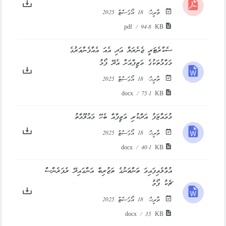
ތާރީޚް:
18 އޯގަސްޓް 2025
pdf / 94.8 KB
ސެކްރެޓަރީ ޖެނެރަލް އަދި އެއަ އެއްފެންވަރުގެ
މަގާމުތަކުގެ ވަޒީފާއަށް އެދޭ ފޯމު
ތާރީޚް:
18 އޯގަސްޓް 2025
docx / 75.1 KB
މުވައްޒަފު އަދާކުރި ވަޒީފާއާ ބެހޭ މައުލޫމާތު
ތާރީޚް:
18 އޯގަސްޓް 2025
docx / 40.1 KB
އުވާލެވިފައިވަ ތަންތަނުގެ ތަޖުރިބާ އަންގައިދޭ ރެފަރެންސް
ޗެކު ފޯމު
ތާރީޚް:
18 އޯގަސްޓް 2025
docx / 35 KB