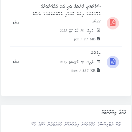
ސެކްރެޓަރީ ޖެނެރަލް އަދި އެއަ އެއްފެންވަރުގެ
މަގާމުތަކަށް މީހުން ހޮވުމާއި އައްޔަނުކުރުމުގެ އުސޫލު
2022
ތާރީޚް:
18 އޯގަސްޓް 2025
pdf / 2.1 MB
އިޤުރާރު
ތާރީޚް:
18 އޯގަސްޓް 2025
docx / 52.7 KB
ފަހުގެ އިއުލާންތައް
ޖޮބް މެޓްރިކްސްގެ މަޤާމުތަކަށް އިޢުލާންކޮށް މުވައްޒަފުން ހޯދުމާ ގުޅޭ