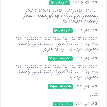
04 އޯގަސްޓް 2026
ސަރކިއުލަރ ނޯޓް
ޕަރމަނަންޓް ސެކްރެޓަރީންނާއި، ސެކްރެޓަރީ ޖެނެރަލުންގެ މުސާރައާއި
އިނާޔަތްތަކަށާއި، އައިޓީ ދާއިރާގެ 3 ޖޮބް މެޓްރިކްސްއެއްގެ މުސާރައާއި
އިނާޔަތްތަކަށް ބަދަލުގެނައުމާ ގުޅޭ
21 ޖުލައި 2026
ސަރކިއުލަރ ނޯޓް
މާލެއަތޮޅު ތުލުސްދޫ ކައުންސިލްގެ އިދާރާގެ ކައުންސިލް އެގްޒެކެޓިވްގެ މަޤާމަށް
2026 ޖޫން 18 ވަނަ ދުވަހު ކޮށްފައިވާ އިޢުލާނަށް ކުރިމަތިލި ފަރާތްތަކުގެ
ސްކްރީނިންގ ނަތީޖާ ޝީޓު – އިޞްލާޙު ކުރެވިފައި
19 ޖުލައި 2026
ސްކްރީނިންގ ޝީޓުތައް
މާލެއަތޮޅު ތުލުސްދޫ ކައުންސިލްގެ އިދާރާގެ ކައުންސިލް އެގްޒެކެޓިވްގެ މަޤާމަށް
2026 ޖޫން 18 ވަނަ ދުވަހު ކޮށްފައިވާ އިޢުލާނަށް ކުރިމަތިލި ފަރާތްތަކުގެ
ސްކްރީނިންގ ނަތީޖާ ޝީޓު
16 ޖުލައި 2026
ސްކްރީނިންގ ޝީޓުތައް
އެޓަރނީ
16 ޖުލައި 2026
ވަޒީފާގެ ފުރުސަތު