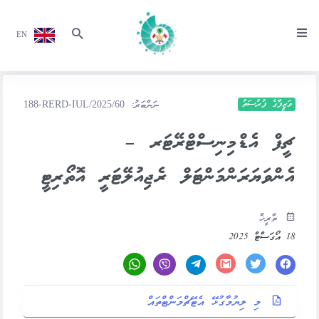
EN
ވަޒީފާގެ ފުރުސަތު
ނަންބަރު:
188-RERD-IUL/2025/60
ޗީފް އެޑްމިނިސްޓްރޭޓަރ –
އެންވަޔަރަންމަންޓަލް ރެޖިއުލޭޓަރީ އޮތޯރިޓީ
ތާރީޚް
18 އޯގަސްޓް 2025
މި ލިޔުމާގުޅޭ އެޓޭޗްމަންޓްތައް