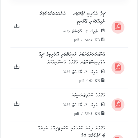
ޗީފް އެޑްމިނިސްޓްރޭޓަރ – އެންވަޔަރަންމަންޓަލް
ރެޖިއުލޭޓަރީ އޮތޯރިޓީ
ތާރީޚް:
18 އޯގަސްޓް 2025
pdf / 242.4 KB
އެންވަޔަރަންމަންޓަލް ރެޖިއުލޭޓަރީ އޮތޯރިޓީގެ ޗީފް
އެޑްމިނިސްޓްރޭޓަރ މަޤާމުގެ މަސްއޫލިއްޔަތު
ތާރީޚް:
18 އޯގަސްޓް 2025
pdf / 60 KB
މަޤާމުގެ ކޮމްޕީޓެންސީތައް
ތާރީޚް:
18 އޯގަސްޓް 2025
pdf / 120.3 KB
މަޤާމަށް މީހުން ހޮވުމުގައި ކްރައިޓީރިއާގެ ބައިތައް
ޓެސްޓުކުރެވޭ ގޮތް