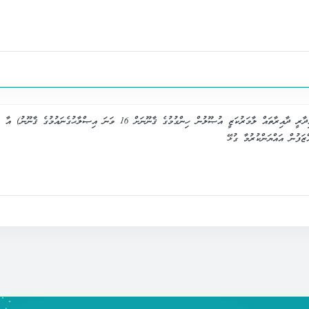
ޤާނޫނު ނަންބަރު 9/2025 (ޤާނޫނު ނަންބަރު 7/2010، ދިވެހިރާއްޖޭގެ އިދާރީ ދާއިރާތައް ލާމަރުކަޒީ އުޞޫލުން ހިންގުމުގެ ޤާނޫނަށް 16 ވަނަ އިޞްލާޙުގެނައުމުގެ ޤާނޫނު) އާ
ަފުން އައްޔަންކުރުމާ ގުޅޭ