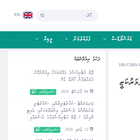
EN
ޑައުންލޯޑްސް
ގުޅުއްވުމަށް
މީޑިއާ
ފަހުގެ އިއުލާންތައް
188-CSRS-C
ޖޮބް މެޓްރިކްސްގެ މަޤާމުތަކަށް އިޢުލާންކޮށް
ައް ލާމަރުކަޒީ
މުވައްޒަފުން ހޯދުމާ ގުޅޭ
04 އޯގަސްޓް 2026
ސަރކިއުލަރ ނޯޓް
ޕަރމަނަންޓް ސެކްރެޓަރީންނާއި، ސެކްރެޓަރީ
ޖެނެރަލުންގެ މުސާރައާއި އިނާޔަތްތަކަށާއި، އައިޓީ
ދާއިރާގެ 3 ޖޮބް މެޓްރިކްސްއެއްގެ މުސާރައާއި
އިނާޔަތްތަކަށް ބަދަލުގެނައުމާ ގުޅޭ
21 ޖުލައި 2026
ސަރކިއުލަރ ނޯޓް