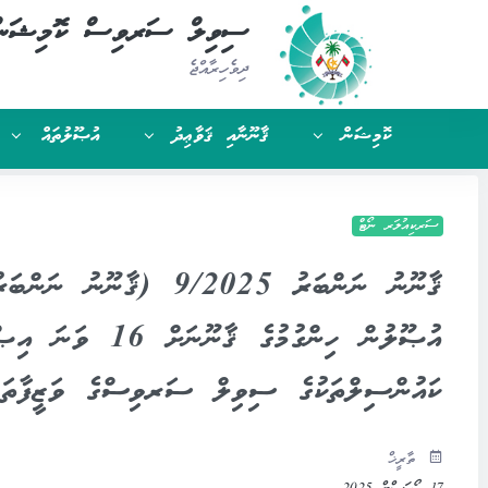
ސިވިލް ސަރވިސް ކޮމިޝަނ
ދިވެހިރާއްޖެ
ކޮމިޝަން
ޤާނޫނާއި ޤަވާޢިދު
އުޞޫލުތައް
ސަރކިއުލަރ ނޯޓް
އުޞޫލުން ހިންގުމުގ
ކައުންސިލްތަކުގެ ސިވިލް ސަރވިސްގެ ވަޒީފާތަކަށ
ތާރީޚް