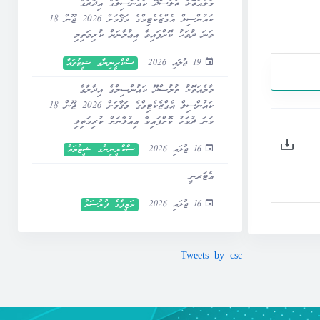
މާލެއަތޮޅު ތުލުސްދޫ ކައުންސިލްގެ އިދާރާގެ
ކައުންސިލް އެގްޒެކެޓިވްގެ މަޤާމަށް 2026 ޖޫން 18
ވަނަ ދުވަހު ކޮށްފައިވާ އިޢުލާނަށް ކުރިމަތިލި
ފަރާތްތަކުގެ ސްކްރީނިންގ ނަތީޖާ ޝީޓު –
19 ޖުލައި 2026
ސްކްރީނިންގ ޝީޓުތައް
އިޞްލާޙު ކުރެވިފައި
މާލެއަތޮޅު ތުލުސްދޫ ކައުންސިލްގެ އިދާރާގެ
ކައުންސިލް އެގްޒެކެޓިވްގެ މަޤާމަށް 2026 ޖޫން 18
ވަނަ ދުވަހު ކޮށްފައިވާ އިޢުލާނަށް ކުރިމަތިލި
ފަރާތްތަކުގެ ސްކްރީނިންގ ނަތީޖާ ޝީޓު
16 ޖުލައި 2026
ސްކްރީނިންގ ޝީޓުތައް
އެޓަރނީ
16 ޖުލައި 2026
ވަޒީފާގެ ފުރުސަތު
Tweets by csc