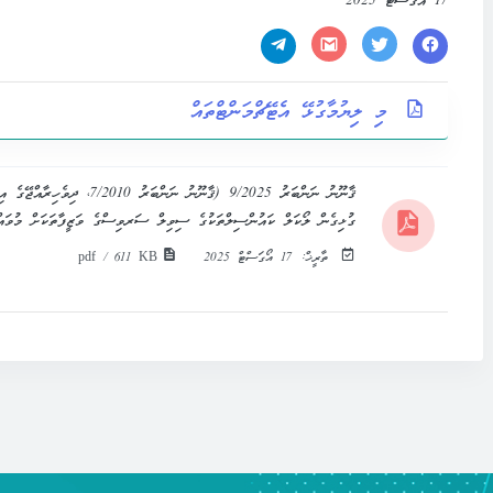
17 އޯގަސްޓް 2025
މި ލިޔުމާގުޅޭ އެޓޭޗްމަންޓްތައް
ގުޅިގެން ލޯކަލް ކައުންސިލްތަކުގެ ސިވިލް ސަރވިސްގެ ވަޒީފާތަކަށް މުވައްޒ
ތާރީޚް:
17 އޯގަސްޓް 2025
pdf / 611 KB