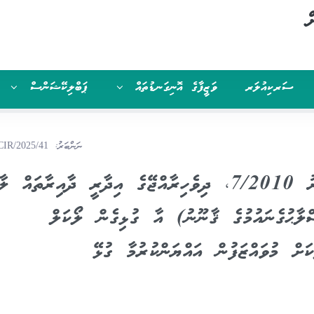
ް
ސަރކިއުލަރ
ވަޒީފާގެ އޮނިގަނޑުތައް
ޕަބްލިކޭޝަންސް
ނަންބަރު:
IR/2025/41
ޤާނޫނު ނަންބަރު 9/2025 (ޤާނޫނު ނަންބަރު 7/2010، ދިވެހިރާއްޖޭގެ އިދާރީ ދާއިރާތ
ެ ޤާނޫނަށް 16 ވަނަ އިޞްލާޙުގެނައުމުގެ ޤާނޫނު) އާ ގުޅިގެން ލޯކަލް
ް މުވައްޒަފުން އައްޔަންކުރުމާ ގުޅޭ