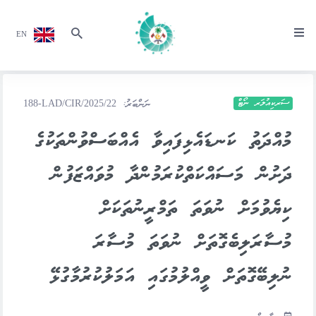
EN
ސަރކިއުލަރ ނޯޓް
ނަންބަރު:
188-LAD/CIR/2025/22
މުއްދަތު ކަނޑައެޅިފައިވާ އެއްބަސްވުންތަކުގެ
ދަށުން މަސައްކަތްކުރަމުންދާ މުވައްޒަފުން
ކިޔެވުމަށް ނުވަތަ ތަމްރީނުތަކަށް
މުސާރަލިބެގޮތަށް ނުވަތަ މުސާރަ
ނުލިބޭގޮތަށް ވީއްލުމުގައި އަމަލުކުރުމާގުޅޭ