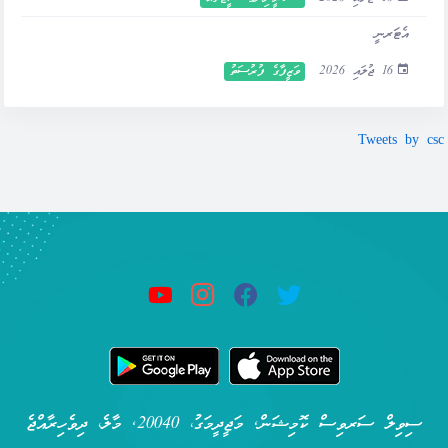
އެޓަރނީ
16 ޖުލައި 2026
ވަޒީފާގެ ފުރުސަތު
Tweets by csc
ސިވިލް ސަރވިސް ކޮމިޝަން, މަޖީދީމަގު، 20040, މާލެ، ދިވެހިރާއްޖެ