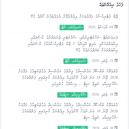
ފަހުގެ އިއުލާންތައް
ޖޮބް މެޓްރިކްސްގެ މަޤާމުތަކަށް އިޢުލާންކޮށް މުވައްޒަފުން ހޯދުމާ ގުޅޭ
04 އޯގަސްޓް 2026
ސަރކިއުލަރ ނޯޓް
ޕަރމަނަންޓް ސެކްރެޓަރީންނާއި، ސެކްރެޓަރީ ޖެނެރަލުންގެ މުސާރައާއި
އިނާޔަތްތަކަށާއި، އައިޓީ ދާއިރާގެ 3 ޖޮބް މެޓްރިކްސްއެއްގެ މުސާރައާއި
އިނާޔަތްތަކަށް ބަދަލުގެނައުމާ ގުޅޭ
21 ޖުލައި 2026
ސަރކިއުލަރ ނޯޓް
މާލެއަތޮޅު ތުލުސްދޫ ކައުންސިލްގެ އިދާރާގެ ކައުންސިލް އެގްޒެކެޓިވްގެ މަޤާމަށް
2026 ޖޫން 18 ވަނަ ދުވަހު ކޮށްފައިވާ އިޢުލާނަށް ކުރިމަތިލި ފަރާތްތަކުގެ
ސްކްރީނިންގ ނަތީޖާ ޝީޓު – އިޞްލާޙު ކުރެވިފައި
19 ޖުލައި 2026
ސްކްރީނިންގ ޝީޓުތައް
މާލެއަތޮޅު ތުލުސްދޫ ކައުންސިލްގެ އިދާރާގެ ކައުންސިލް އެގްޒެކެޓިވްގެ މަޤާމަށް
2026 ޖޫން 18 ވަނަ ދުވަހު ކޮށްފައިވާ އިޢުލާނަށް ކުރިމަތިލި ފަރާތްތަކުގެ
ސްކްރީނިންގ ނަތީޖާ ޝީޓު
16 ޖުލައި 2026
ސްކްރީނިންގ ޝީޓުތައް