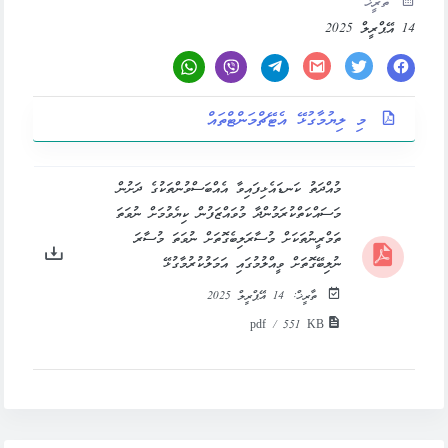
ތާރީޚް
14 އޭޕްރީލް 2025
މި ލިޔުމާގުޅޭ އެޓޭޗްމަންޓްތައް
މުއްދަތު ކަނޑައެޅިފައިވާ އެއްބަސްވުންތަކުގެ ދަށުން
މަސައްކަތްކުރަމުންދާ މުވައްޒަފުން ކިޔެވުމަށް ނުވަތަ
ތަމްރީނުތަކަށް މުސާރަލިބެގޮތަށް ނުވަތަ މުސާރަ
ނުލިބޭގޮތަށް ވީއްލުމުގައި އަމަލުކުރުމާގުޅޭ
ތާރީޚް:
14 އޭޕްރީލް 2025
pdf / 551 KB