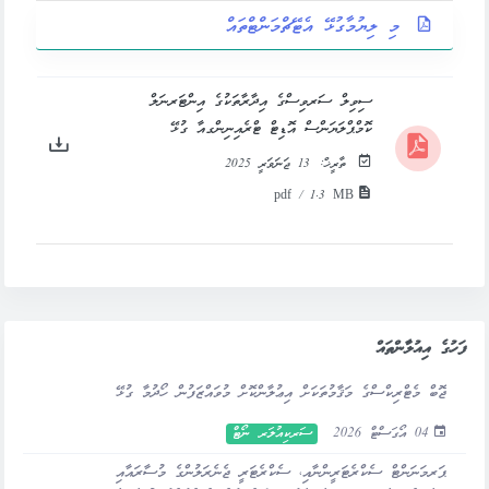
މި ލިޔުމާގުޅޭ އެޓޭޗްމަންޓްތައް
ސިވިލް ސަރވިސްގެ އިދާރާތަކުގެ އިންޓަރނަލް
ކޮމްޕްލަޔަންސް އޮޑިޓް ޓްރެއިނިންގއާ ގުޅޭ
ތާރީޚް:
13 ޖަނަވަރީ 2025
pdf / 1.3 MB
ފަހުގެ އިއުލާންތައް
ޖޮބް މެޓްރިކްސްގެ މަޤާމުތަކަށް އިޢުލާންކޮށް މުވައްޒަފުން ހޯދުމާ ގުޅޭ
04 އޯގަސްޓް 2026
ސަރކިއުލަރ ނޯޓް
ޕަރމަނަންޓް ސެކްރެޓަރީންނާއި، ސެކްރެޓަރީ ޖެނެރަލުންގެ މުސާރައާއި