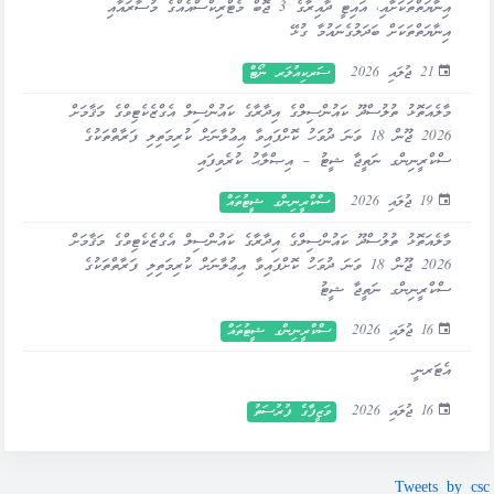
އިނާޔަތްތަކަށާއި، އައިޓީ ދާއިރާގެ 3 ޖޮބް މެޓްރިކްސްއެއްގެ މުސާރައާއި
އިނާޔަތްތަކަށް ބަދަލުގެނައުމާ ގުޅޭ
21 ޖުލައި 2026
ސަރކިއުލަރ ނޯޓް
މާލެއަތޮޅު ތުލުސްދޫ ކައުންސިލްގެ އިދާރާގެ ކައުންސިލް އެގްޒެކެޓިވްގެ މަޤާމަށް
2026 ޖޫން 18 ވަނަ ދުވަހު ކޮށްފައިވާ އިޢުލާނަށް ކުރިމަތިލި ފަރާތްތަކުގެ
ސްކްރީނިންގ ނަތީޖާ ޝީޓު – އިޞްލާޙު ކުރެވިފައި
19 ޖުލައި 2026
ސްކްރީނިންގ ޝީޓުތައް
މާލެއަތޮޅު ތުލުސްދޫ ކައުންސިލްގެ އިދާރާގެ ކައުންސިލް އެގްޒެކެޓިވްގެ މަޤާމަށް
2026 ޖޫން 18 ވަނަ ދުވަހު ކޮށްފައިވާ އިޢުލާނަށް ކުރިމަތިލި ފަރާތްތަކުގެ
ސްކްރީނިންގ ނަތީޖާ ޝީޓު
16 ޖުލައި 2026
ސްކްރީނިންގ ޝީޓުތައް
އެޓަރނީ
16 ޖުލައި 2026
ވަޒީފާގެ ފުރުސަތު
Tweets by csc