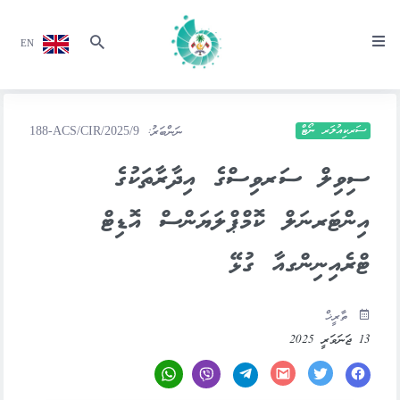
EN
ސަރކިއުލަރ ނޯޓް
ނަންބަރު:
188-ACS/CIR/2025/9
ސިވިލް ސަރވިސްގެ އިދާރާތަކުގެ
އިންޓަރނަލް ކޮމްޕްލަޔަންސް އޮޑިޓް
ޓްރެއިނިންގއާ ގުޅޭ
ތާރީޚް
13 ޖަނަވަރީ 2025