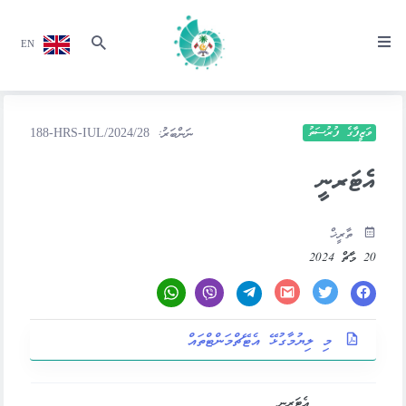
EN
ވަޒީފާގެ ފުރުސަތު
ނަންބަރު:
188-HRS-IUL/2024/28
އެޓަރނީ
ތާރީޚް
20 މާޗް 2024
މި ލިޔުމާގުޅޭ އެޓޭޗްމަންޓްތައް
އެޓަރނީ