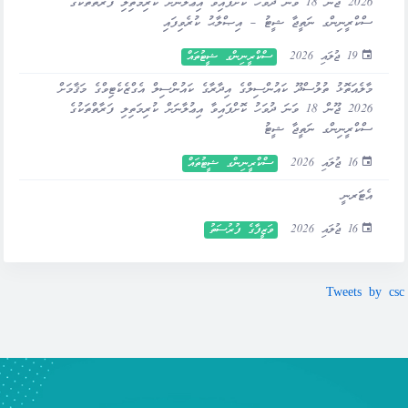
2026 ޖޫން 18 ވަނަ ދުވަހު ކޮށްފައިވާ އިޢުލާނަށް ކުރިމަތިލި ފަރާތްތަކުގެ
ސްކްރީނިންގ ނަތީޖާ ޝީޓު – އިޞްލާޙު ކުރެވިފައި
19 ޖުލައި 2026
ސްކްރީނިންގ ޝީޓުތައް
މާލެއަތޮޅު ތުލުސްދޫ ކައުންސިލްގެ އިދާރާގެ ކައުންސިލް އެގްޒެކެޓިވްގެ މަޤާމަށް
2026 ޖޫން 18 ވަނަ ދުވަހު ކޮށްފައިވާ އިޢުލާނަށް ކުރިމަތިލި ފަރާތްތަކުގެ
ސްކްރީނިންގ ނަތީޖާ ޝީޓު
16 ޖުލައި 2026
ސްކްރީނިންގ ޝީޓުތައް
އެޓަރނީ
16 ޖުލައި 2026
ވަޒީފާގެ ފުރުސަތު
Tweets by csc