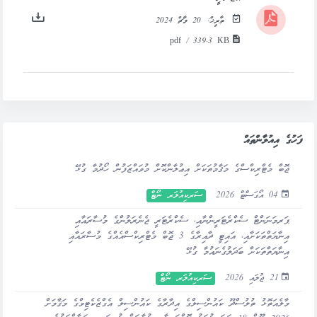
ތާރީޚް:
20 މާޗް 2024
pdf / 339.3 KB
ފަހުގެ އިއުލާންތައް
ޖޮބް މެޓްރިކްސްގެ މަޤާމުތަކަށް އިޢުލާންކޮށް މުވައްޒަފުން ހޯދުމާ ގުޅޭ
04 އޯގަސްޓް 2026
ސަރކިއުލަރ ނޯޓް
ޕަރމަނަންޓް ސެކްރެޓަރީންނާއި، ސެކްރެޓަރީ ޖެނެރަލުންގެ މުސާރައާއި
އިނާޔަތްތަކަށާއި، އައިޓީ ދާއިރާގެ 3 ޖޮބް މެޓްރިކްސްއެއްގެ މުސާރައާއި
އިނާޔަތްތަކަށް ބަދަލުގެނައުމާ ގުޅޭ
21 ޖުލައި 2026
ސަރކިއުލަރ ނޯޓް
މާލެއަތޮޅު ތުލުސްދޫ ކައުންސިލްގެ އިދާރާގެ ކައުންސިލް އެގްޒެކެޓިވްގެ މަޤާމަށް