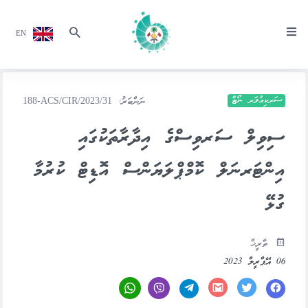
EN
ސަރކިއުލަރ ނޯޓް
ނަންބަރު:
188-ACS/CIR/2023/31
ސިވިލް ސަރވިސްގެ އިދާރާތަކުގައި
އިންޓަރނަލް ކޮމްޕްލަޔަންސް އޮޑިޓް ކުރުމާ
ގުޅޭ
ތާރީޚް
06 އޭޕްރީލް 2023