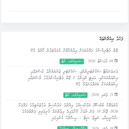
ފަހުގެ އިއުލާންތައް
ޖޮބް މެޓްރިކްސްގެ މަޤާމުތަކަށް އިޢުލާންކޮށް މުވައްޒަފުން ހޯދުމާ ގުޅޭ
04 އޯގަސްޓް 2026
ސަރކިއުލަރ ނޯޓް
ޕަރމަނަންޓް ސެކްރެޓަރީންނާއި، ސެކްރެޓަރީ ޖެނެރަލުންގެ މުސާރައާއި
އިނާޔަތްތަކަށާއި، އައިޓީ ދާއިރާގެ 3 ޖޮބް މެޓްރިކްސްއެއްގެ މުސާރައާއި
އިނާޔަތްތަކަށް ބަދަލުގެނައުމާ ގުޅޭ
21 ޖުލައި 2026
ސަރކިއުލަރ ނޯޓް
މާލެއަތޮޅު ތުލުސްދޫ ކައުންސިލްގެ އިދާރާގެ ކައުންސިލް އެގްޒެކެޓިވްގެ މަޤާމަށް
2026 ޖޫން 18 ވަނަ ދުވަހު ކޮށްފައިވާ އިޢުލާނަށް ކުރިމަތިލި ފަރާތްތަކުގެ
ސްކްރީނިންގ ނަތީޖާ ޝީޓު – އިޞްލާޙު ކުރެވިފައި
19 ޖުލައި 2026
ސްކްރީނިންގ ޝީޓުތައް