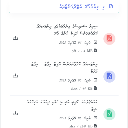
މި ލިޔުމާގުޅޭ އެޓޭޗްމަންޓްތައް
ސިވިލް ސަރވިސްގެ އިދާރާތަކުގައި އިންޓަރނަލް
ކޮމްޕްލަޔަންސް އޮޑިޓް ކުރުމާ ގުޅޭ
ތާރީޚް:
06 އޭޕްރީލް 2023
pdf / 1.4 MB
އިންޓަރނަލް ކޮމްޕްލަޔަންސް އޮޑިޓް ރިޕޯޓް - ރިޕޯޓު
ފޯމެޓު
ތާރީޚް:
06 އޭޕްރީލް 2023
docx / 44 KB
މުވައްޒަފުންގެ ހާޒިރީ އަދި އިސްލާހީ ފިޔަވަޅު އެޅިގޮތުގެ
ޝީޓް
ތާރީޚް:
06 އޭޕްރީލް 2023
xlsx / 12.9 KB