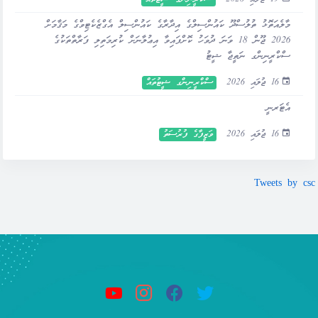
މާލެއަތޮޅު ތުލުސްދޫ ކައުންސިލްގެ އިދާރާގެ ކައުންސިލް އެގްޒެކެޓިވްގެ މަޤާމަށް
2026 ޖޫން 18 ވަނަ ދުވަހު ކޮށްފައިވާ އިޢުލާނަށް ކުރިމަތިލި ފަރާތްތަކުގެ
ސްކްރީނިންގ ނަތީޖާ ޝީޓު
16 ޖުލައި 2026
ސްކްރީނިންގ ޝީޓުތައް
އެޓަރނީ
16 ޖުލައި 2026
ވަޒީފާގެ ފުރުސަތު
Tweets by csc