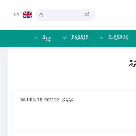
EN
ޑައުންލޯޑްސް
ގުޅުއްވުމަށް
މީޑިއާ
އް
ނަންބަރު:
188-HRS-IUL/2025/22