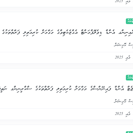
ައް
ިނިންގ އެންޑް ޑިވެލޮޕްމަންޓް އެގްޒެކެޓިވްގެ މަގާމަށް ކުރިމަތިލި ފަރާތްތަކު
ސް ކޮމިޝަން
ައް
ޖެޓް އެންޑް ފައިނޭންސްގެ މަގާމަށް ކުރިމަތިލި ފަރާތްތަކުގެ ސްކްރީނިންގ ނަތީ
ސް ކޮމިޝަން