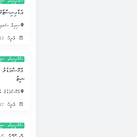
ސްކްރީނިންގ ޝީޓުތ
އެޑްމިނިސްޓްރ
ސިވިލް ސަރވި
ތާރީޚް: 12 މެއި 2025
ސްކްރީނިންގ ޝީޓުތ
މާޅޮސްމަޑުލު 
ޝީޓު
މާޅޮސްމަޑުލު އު
ތާރީޚް: 12 މެއި 2025
ސްކްރީނިންގ ޝީޓުތ