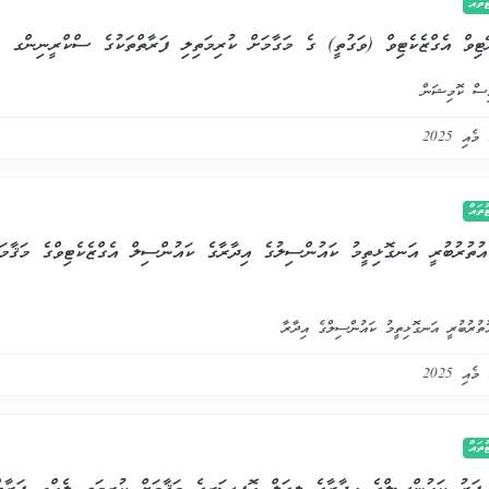
ައް
ޭޓިވް އެގްޒެކެޓިވް (ވަގުތީ) ގެ މަގާމަށް ކުރިމަތިލި ފަރާތްތަކުގެ ސްކްރީނިންގ 
ސް ކޮމިޝަން
ައް
އުތުރުބުރީ އަނގޮޅިތީމު ކައުންސިލުގެ އިދާރާގެ ކައުންސިލް އެގްޒެކެޓިވްގެ މަޤާމަ
ތުރުބުރީ އަނގޮޅިތީމު ކައުންސިލްގެ އިދާރާ
ައް