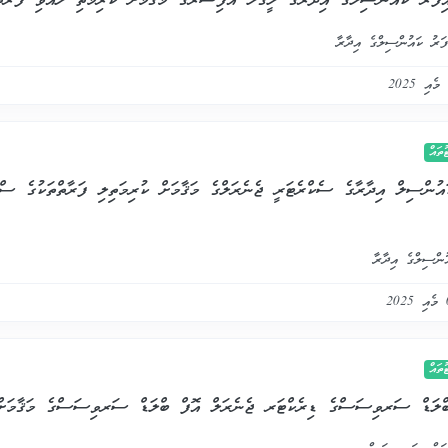
އިފަރު ކައުންސިލްގެ އިދާރާގެ ލީގަލް އޮފިސަރގެ މަޤާމަށް ކުރިމަތި ލެއްވި ފަރާ
ފަރު ކައުންސިލްގެ އިދާރާ
ައް
ންސިލްގެ އިދާރާ
ައް
ބްލަޑް ސަރވިސަސްގެ ޑިރެކްޓަރ ޖެނެރަލް އޮފް ބްލަޑް ސަރވިސަސްގެ މަޤާމަށް 