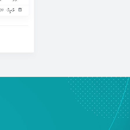
ތާރީޚް: 20 އޭޕްރީލް 2025