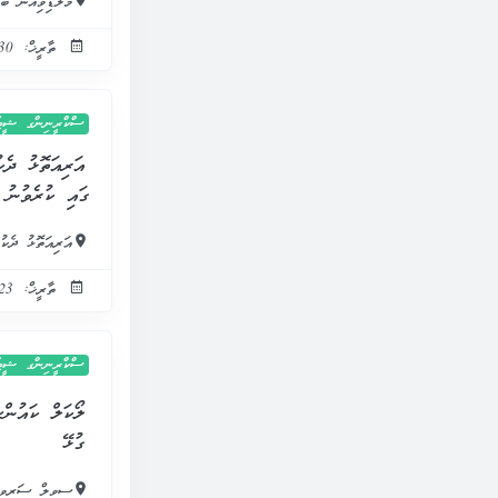
މޯލްޑިވިއަން ބ
ތާރީޚް: 30 އޭޕްރީލް 2025
ސްކްރީނިންގ ޝީޓުތ
ގައި ކުރެވުނު 
އަރިއަތޮޅު ދެކު
ތާރީޚް: 23 އޭޕްރީލް 2025
ސްކްރީނިންގ ޝީޓުތ
ގުޅޭ
ސިވިލް ސަރވި