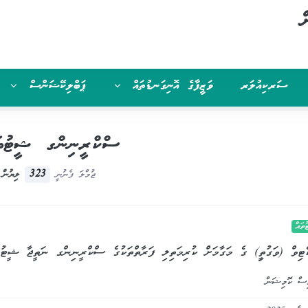
ް
ސަރކިއުލަރ
ވަޒީފާގެ އޮނިގަނޑުތައް
ޕަބްލިކޭޝަންސް
ސްކްރީނިންގ ޝީޓުތަ
323
ޖުމްލަ ފެނުނީ
ލިޔުން
ައް
ކެޓިވް (ވަގުތިީ) ގެ މަގާމަށް ކުރިމަތިލި ފަރާތްތަކުގެ ސްކްރީނިންގ ނަތީޖާ ޝީޓު
ސް ކޮމިޝަން