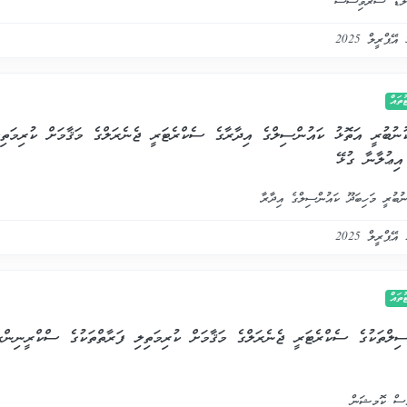
ްލަޑް ސަރވިސަސް
ައް
އިޢުލާނާ ގުޅޭ
ނުބުރީ މަހިބަދޫ ކައުންސިލްގެ އިދާރާ
ައް
ސް ކޮމިޝަން