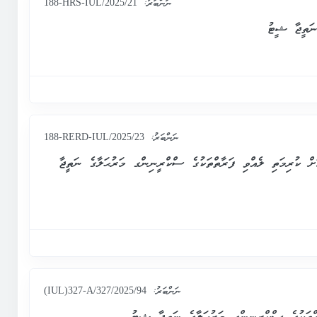
ނަންބަރު:
188-HRS-IUL/2025/21
ނަތީޖާ ޝީޓު
ނަންބަރު:
188-RERD-IUL/2025/23
ށް ކުރިމަތި ލެއްވި ފަރާތްތަކުގެ ސްކްރީނިންގ މަރުޙަލާގެ ނަތީޖާ
ނަންބަރު:
(IUL)327-A/327/2025/94