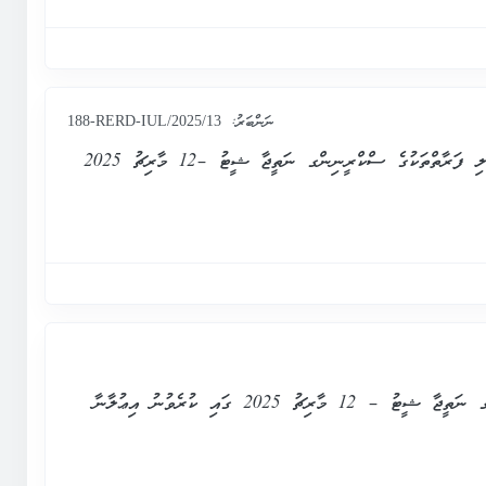
ނަންބަރު:
188-RERD-IUL/2025/13
އަރިއަތޮޅު ދެކުނުބުރީ އަތޮޅު ކައުންސިލްގެ އިދާރާގެ ސެކްރެޓަރީ ޖެނެރަލްގެ މަޤާމަށް ކުރިމަތިލި ފަރާތްތަކުގެ ސްކްރީނިންގ ނަތީޖާ ޝީޓު –12 މާރިޗު 2025
ލޯކަލް ކައުންސިލްތަކުގެ ސެކްރެޓަރީ ޖެނެރަލްގެ މަޤާމަށް ކުރިމަތިލި ފަރާތްތަކުގެ ސްކްރީނިންގ ނަތީޖާ ޝީޓު – 12 މާރިޗު 2025 ގައި ކުރެވުނު އިޢުލާނާ