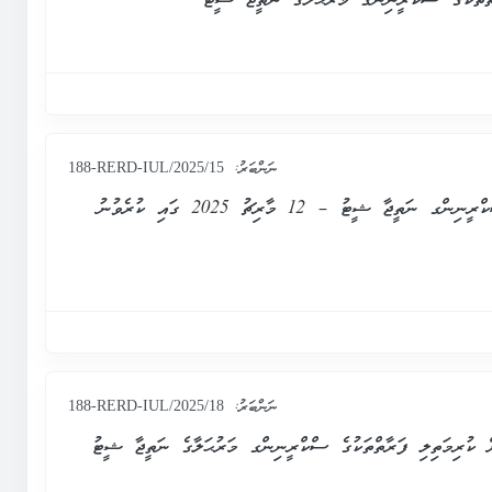
ތްތަކުގެ ސްކްރީނިންގ މަރުޙަލާގެ ނަތީޖާ ޝީޓު
ނަންބަރު:
188-RERD-IUL/2025/15
މާލެ ސިޓީ ކައުންސިލް އިދާރާގެ ސެކްރެޓަރީ ޖެނެރަލްގެ މަޤާމަށް ކުރިމަތިލި ފަރާތްތަކުގެ ސްކްރީނިންގ ނަތީޖާ ޝީޓު – 12 މާރިޗު 2025 ގައި ކުރެވުނު
ނަންބަރު:
188-RERD-IUL/2025/18
ކުރިމަތިލި ފަރާތްތަކުގެ ސްކްރީނިންގ މަރުޙަލާގެ ނަތީޖާ ޝީޓު