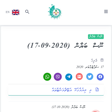
EN
ނޫސް ބަޔާން
ނޫސް ބަޔާން (17.09.2020)
ތާރީޚް
17 ސެޕްޓެމްބަރ 2020
މި ލިޔުމާގުޅޭ އެޓޭޗްމަންޓްތައް
ނޫސް ބަޔާން (17.10.2020)