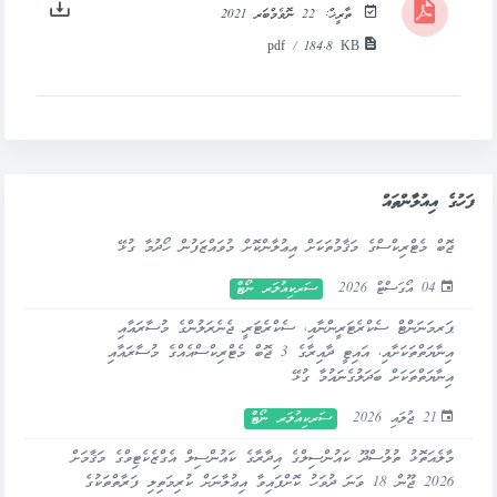
ތާރީޚް:
22 ނޮވެމްބަރ 2021
pdf / 184.8 KB
ފަހުގެ އިއުލާންތައް
ޖޮބް މެޓްރިކްސްގެ މަޤާމުތަކަށް އިޢުލާންކޮށް މުވައްޒަފުން ހޯދުމާ ގުޅޭ
04 އޯގަސްޓް 2026
ސަރކިއުލަރ ނޯޓް
ޕަރމަނަންޓް ސެކްރެޓަރީންނާއި، ސެކްރެޓަރީ ޖެނެރަލުންގެ މުސާރައާއި
އިނާޔަތްތަކަށާއި، އައިޓީ ދާއިރާގެ 3 ޖޮބް މެޓްރިކްސްއެއްގެ މުސާރައާއި
އިނާޔަތްތަކަށް ބަދަލުގެނައުމާ ގުޅޭ
21 ޖުލައި 2026
ސަރކިއުލަރ ނޯޓް
މާލެއަތޮޅު ތުލުސްދޫ ކައުންސިލްގެ އިދާރާގެ ކައުންސިލް އެގްޒެކެޓިވްގެ މަޤާމަށް
2026 ޖޫން 18 ވަނަ ދުވަހު ކޮށްފައިވާ އިޢުލާނަށް ކުރިމަތިލި ފަރާތްތަކުގެ