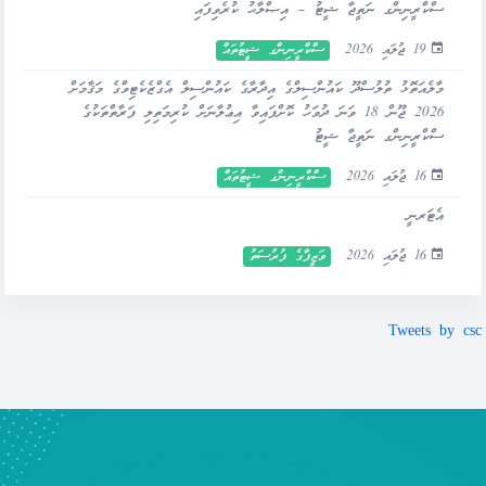
ސްކްރީނިންގ ނަތީޖާ ޝީޓު – އިޞްލާޙު ކުރެވިފައި
19 ޖުލައި 2026
ސްކްރީނިންގ ޝީޓުތައް
މާލެއަތޮޅު ތުލުސްދޫ ކައުންސިލްގެ އިދާރާގެ ކައުންސިލް އެގްޒެކެޓިވްގެ މަޤާމަށް
2026 ޖޫން 18 ވަނަ ދުވަހު ކޮށްފައިވާ އިޢުލާނަށް ކުރިމަތިލި ފަރާތްތަކުގެ
ސްކްރީނިންގ ނަތީޖާ ޝީޓު
16 ޖުލައި 2026
ސްކްރީނިންގ ޝީޓުތައް
އެޓަރނީ
16 ޖުލައި 2026
ވަޒީފާގެ ފުރުސަތު
Tweets by csc