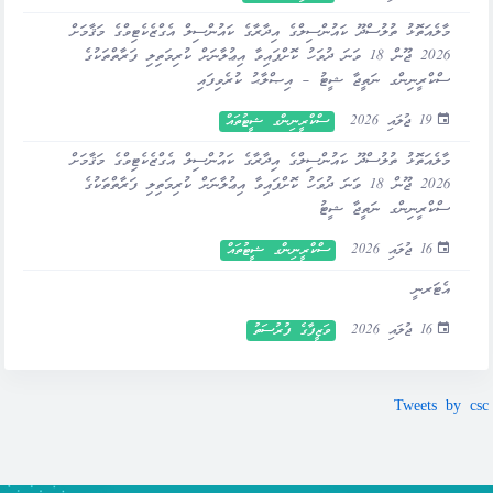
މާލެއަތޮޅު ތުލުސްދޫ ކައުންސިލްގެ އިދާރާގެ ކައުންސިލް އެގްޒެކެޓިވްގެ މަޤާމަށް
2026 ޖޫން 18 ވަނަ ދުވަހު ކޮށްފައިވާ އިޢުލާނަށް ކުރިމަތިލި ފަރާތްތަކުގެ
ސްކްރީނިންގ ނަތީޖާ ޝީޓު – އިޞްލާޙު ކުރެވިފައި
19 ޖުލައި 2026
ސްކްރީނިންގ ޝީޓުތައް
މާލެއަތޮޅު ތުލުސްދޫ ކައުންސިލްގެ އިދާރާގެ ކައުންސިލް އެގްޒެކެޓިވްގެ މަޤާމަށް
2026 ޖޫން 18 ވަނަ ދުވަހު ކޮށްފައިވާ އިޢުލާނަށް ކުރިމަތިލި ފަރާތްތަކުގެ
ސްކްރީނިންގ ނަތީޖާ ޝީޓު
16 ޖުލައި 2026
ސްކްރީނިންގ ޝީޓުތައް
އެޓަރނީ
16 ޖުލައި 2026
ވަޒީފާގެ ފުރުސަތު
Tweets by csc