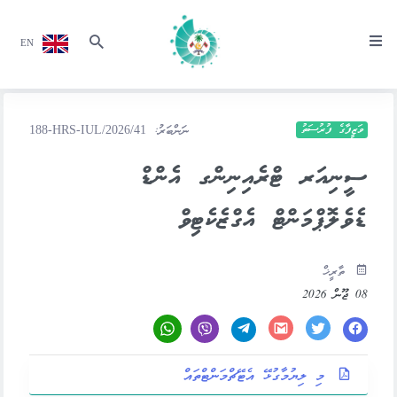
EN
ވަޒީފާގެ ފުރުސަތު
ނަންބަރު:
188-HRS-IUL/2026/41
ސީނިއަރ ޓްރެއިނިންގ އެންޑް
ޑެވެލޮޕްމަންޓް އެގްޒެކެޓިވް
ތާރީޚް
08 ޖޫން 2026
މި ލިޔުމާގުޅޭ އެޓޭޗްމަންޓްތައް