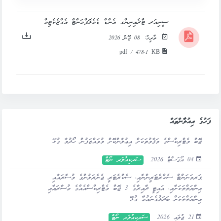
ސީނިއަރ ޓްރެއިނިންގ އެންޑް ޑެވެލޮޕްމަންޓް އެގްޒެކެޓިވް
ތާރީޚް:
08 ޖޫން 2026
pdf / 478.1 KB
ފަހުގެ އިއުލާންތައް
ޖޮބް މެޓްރިކްސްގެ މަޤާމުތަކަށް އިޢުލާންކޮށް މުވައްޒަފުން ހޯދުމާ ގުޅޭ
04 އޯގަސްޓް 2026
ސަރކިއުލަރ ނޯޓް
ޕަރމަނަންޓް ސެކްރެޓަރީންނާއި، ސެކްރެޓަރީ ޖެނެރަލުންގެ މުސާރައާއި
އިނާޔަތްތަކަށާއި، އައިޓީ ދާއިރާގެ 3 ޖޮބް މެޓްރިކްސްއެއްގެ މުސާރައާއި
އިނާޔަތްތަކަށް ބަދަލުގެނައުމާ ގުޅޭ
21 ޖުލައި 2026
ސަރކިއުލަރ ނޯޓް