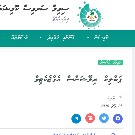
ސިވިލް ސަރވިސް ކޮމިޝަނ
ދިވެހިރާއްޖެ
ކޮމިޝަން
ޤާނޫނާއި ޤަވާޢިދު
އުޞޫލުތައް
ވަޒީފާގެ ފުރުސަތު
ޕަބްލިކް ރިލޭޝަންސް އެގްޒެކެޓިވް
ތާރީޚް
03 މާޗް 2026