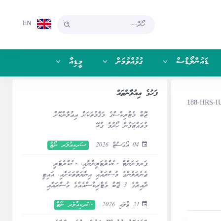
EN
ޑައުންލޯޑްސް
ގުޅުއްވުމަށް
މީޑިއާ
ފަހުގެ އިއުލާންތައް
188-HRS-I
ޖޮބް މެޓްރިކްސްގެ މަޤާމުތަކަށް އިޢުލާންކޮށް
މުވައްޒަފުން ހޯދުމާ ގުޅޭ
04 އޯގަސްޓް 2026
ސަރކިއުލަރ ނޯޓް
ޕަރމަނަންޓް ސެކްރެޓަރީންނާއި، ސެކްރެޓަރީ
ޖެނެރަލުންގެ މުސާރައާއި އިނާޔަތްތަކަށާއި، އައިޓީ
ދާއިރާގެ 3 ޖޮބް މެޓްރިކްސްއެއްގެ މުސާރައާއި
އިނާޔަތްތަކަށް ބަދަލުގެނައުމާ ގުޅޭ
21 ޖުލައި 2026
ސަރކިއުލަރ ނޯޓް