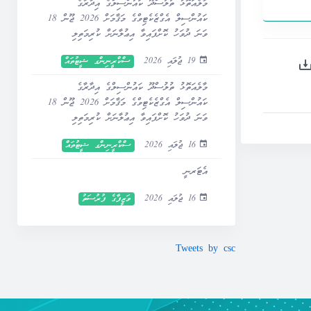
މާލެއަތޮޅު ތުލުސްދޫ ކައުންސިލްގެ އިދާރާގެ
ކައުންސިލް އެގްޒެކެޓިވްގެ މަޤާމަށް 2026 ޖޫން 18
ވަނަ ދުވަހު ކޮށްފައިވާ އިޢުލާނަށް ކުރިމަތިލި
ފަރާތްތަކުގެ ސްކްރީނިންގ ނަތީޖާ ޝީޓު –
19 ޖުލައި 2026
ސްކްރީނިންގ ޝީޓުތައް
އިޞްލާޙު ކުރެވިފައި
މާލެއަތޮޅު ތުލުސްދޫ ކައުންސިލްގެ އިދާރާގެ
ކައުންސިލް އެގްޒެކެޓިވްގެ މަޤާމަށް 2026 ޖޫން 18
ވަނަ ދުވަހު ކޮށްފައިވާ އިޢުލާނަށް ކުރިމަތިލި
ފަރާތްތަކުގެ ސްކްރީނިންގ ނަތީޖާ ޝީޓު
16 ޖުލައި 2026
ސްކްރީނިންގ ޝީޓުތައް
އެޓަރނީ
16 ޖުލައި 2026
ވަޒީފާގެ ފުރުސަތު
Tweets by csc