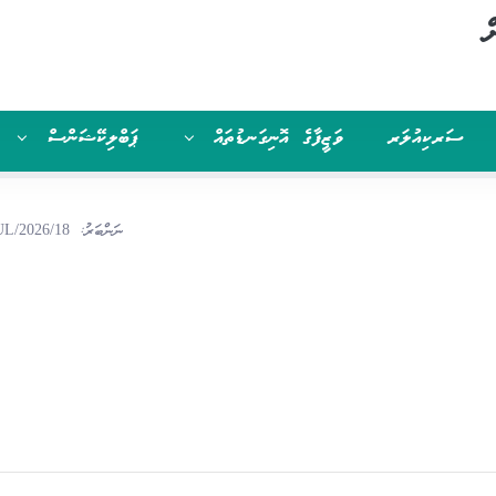
ް
ސަރކިއުލަރ
ވަޒީފާގެ އޮނިގަނޑުތައް
ޕަބްލިކޭޝަންސް
ނަންބަރު:
UL/2026/18