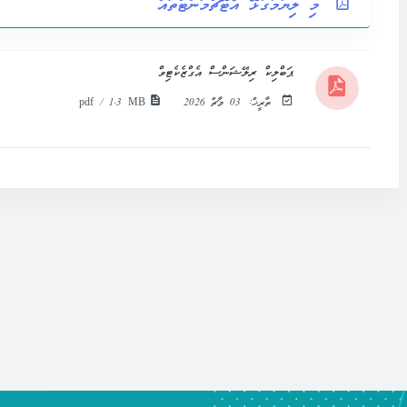
މި ލިޔުމާގުޅޭ އެޓޭޗްމަންޓްތައް
ޕަބްލިކް ރިލޭޝަންސް އެގްޒެކެޓިވް
ތާރީޚް:
03 މާޗް 2026
pdf / 1.3 MB