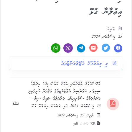
އިޢުލާނާ ގުޅޭ
ތާރީޚް
25 ޑިސެމްބަރ 2024
މި ލިޔުމާގުޅޭ އެޓޭޗްމަންޓްތައް
މާޅޮސްމަޑުލު އުތުރުބުރީ އަތޮޅު ކައުންސިލުގެ އިދާރާގެ
ސީނިއަރ ކައުންސިލް އެގްޒެކެޓިވްގެ މަޤާމަށް ކުރިމަތިލި
ފަރާތްތަކުގެ ސްކްރީނިންގ މަރުޙަލާގެ ނަތީޖާ ޝީޓު –
16 ޑިސެންބަރު 2024 ގައި ކުރެވުނު އިޢުލާނާ ގުޅޭ
ތާރީޚް:
25 ޑިސެމްބަރ 2024
pdf / 340 KB