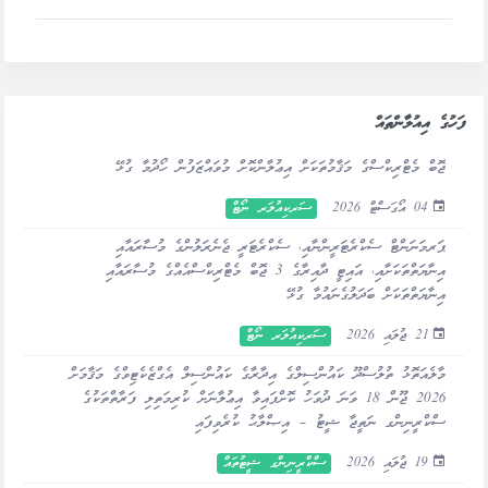
ފަހުގެ އިއުލާންތައް
ޖޮބް މެޓްރިކްސްގެ މަޤާމުތަކަށް އިޢުލާންކޮށް މުވައްޒަފުން ހޯދުމާ ގުޅޭ
04 އޯގަސްޓް 2026
ސަރކިއުލަރ ނޯޓް
ޕަރމަނަންޓް ސެކްރެޓަރީންނާއި، ސެކްރެޓަރީ ޖެނެރަލުންގެ މުސާރައާއި
އިނާޔަތްތަކަށާއި، އައިޓީ ދާއިރާގެ 3 ޖޮބް މެޓްރިކްސްއެއްގެ މުސާރައާއި
އިނާޔަތްތަކަށް ބަދަލުގެނައުމާ ގުޅޭ
21 ޖުލައި 2026
ސަރކިއުލަރ ނޯޓް
މާލެއަތޮޅު ތުލުސްދޫ ކައުންސިލްގެ އިދާރާގެ ކައުންސިލް އެގްޒެކެޓިވްގެ މަޤާމަށް
2026 ޖޫން 18 ވަނަ ދުވަހު ކޮށްފައިވާ އިޢުލާނަށް ކުރިމަތިލި ފަރާތްތަކުގެ
ސްކްރީނިންގ ނަތީޖާ ޝީޓު – އިޞްލާޙު ކުރެވިފައި
19 ޖުލައި 2026
ސްކްރީނިންގ ޝީޓުތައް