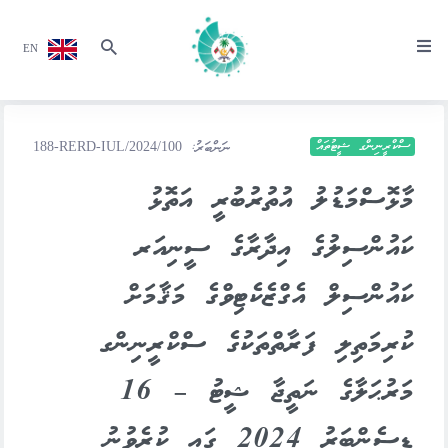
EN
ސްކްރީނިންގ ޝީޓުތައް
ނަންބަރު:
188-RERD-IUL/2024/100
މާޅޮސްމަޑުލު އުތުރުބުރީ އަތޮޅު
ކައުންސިލުގެ އިދާރާގެ ސީނިއަރ
ކައުންސިލް އެގްޒެކެޓިވްގެ މަޤާމަށް
ކުރިމަތިލި ފަރާތްތަކުގެ ސްކްރީނިންގ
މަރުޙަލާގެ ނަތީޖާ ޝީޓު – 16
ޑިސެންބަރު 2024 ގައި ކުރެވުނު