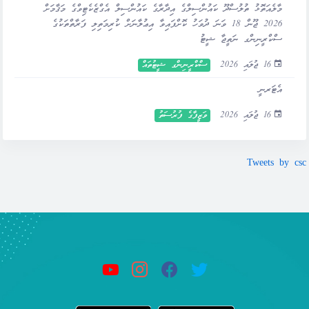
މާލެއަތޮޅު ތުލުސްދޫ ކައުންސިލްގެ އިދާރާގެ ކައުންސިލް އެގްޒެކެޓިވްގެ މަޤާމަށް
2026 ޖޫން 18 ވަނަ ދުވަހު ކޮށްފައިވާ އިޢުލާނަށް ކުރިމަތިލި ފަރާތްތަކުގެ
ސްކްރީނިންގ ނަތީޖާ ޝީޓު
16 ޖުލައި 2026
ސްކްރީނިންގ ޝީޓުތައް
އެޓަރނީ
16 ޖުލައި 2026
ވަޒީފާގެ ފުރުސަތު
Tweets by csc