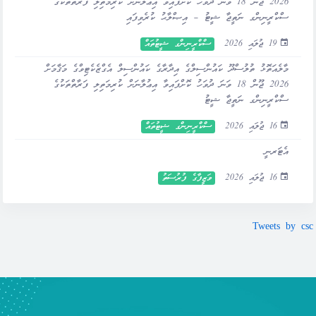
2026 ޖޫން 18 ވަނަ ދުވަހު ކޮށްފައިވާ އިޢުލާނަށް ކުރިމަތިލި ފަރާތްތަކުގެ
ސްކްރީނިންގ ނަތީޖާ ޝީޓު – އިޞްލާޙު ކުރެވިފައި
19 ޖުލައި 2026
ސްކްރީނިންގ ޝީޓުތައް
މާލެއަތޮޅު ތުލުސްދޫ ކައުންސިލްގެ އިދާރާގެ ކައުންސިލް އެގްޒެކެޓިވްގެ މަޤާމަށް
2026 ޖޫން 18 ވަނަ ދުވަހު ކޮށްފައިވާ އިޢުލާނަށް ކުރިމަތިލި ފަރާތްތަކުގެ
ސްކްރީނިންގ ނަތީޖާ ޝީޓު
16 ޖުލައި 2026
ސްކްރީނިންގ ޝީޓުތައް
އެޓަރނީ
16 ޖުލައި 2026
ވަޒީފާގެ ފުރުސަތު
Tweets by csc