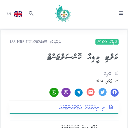
EN
ވަޒީފާގެ ފުރުސަތު
ނަންބަރު:
188-HRS-IUL/2024/65
މަލްޓި މީޑިއާ ކޮންސަލްޓަންޓް
ތާރީޚް
25 ޖުލައި 2024
މި ލިޔުމާގުޅޭ އެޓޭޗްމަންޓްތައް
މަލްޓި މީޑިއާ ކޮންސަލްޓަންޓް