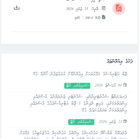
ތާރީޚް:
25 ޖުލައި 2024
pdf / 360.8 KB
ފަހުގެ އިއުލާންތައް
ޖޮބް މެޓްރިކްސްގެ މަޤާމުތަކަށް އިޢުލާންކޮށް މުވައްޒަފުން ހޯދުމާ ގުޅޭ
04 އޯގަސްޓް 2026
ސަރކިއުލަރ ނޯޓް
ޕަރމަނަންޓް ސެކްރެޓަރީންނާއި، ސެކްރެޓަރީ ޖެނެރަލުންގެ މުސާރައާއި
އިނާޔަތްތަކަށާއި، އައިޓީ ދާއިރާގެ 3 ޖޮބް މެޓްރިކްސްއެއްގެ މުސާރައާއި
އިނާޔަތްތަކަށް ބަދަލުގެނައުމާ ގުޅޭ
21 ޖުލައި 2026
ސަރކިއުލަރ ނޯޓް
މާލެއަތޮޅު ތުލުސްދޫ ކައުންސިލްގެ އިދާރާގެ ކައުންސިލް އެގްޒެކެޓިވްގެ މަޤާމަށް