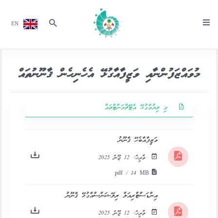
EN
މުވައްޒަފުންނާއި ވަޒީފާއާގުޅޭ އެހެނިހެން ޤާނޫނުތައް
މި ލިޔުމާގުޅޭ އެޓޭޗްމަންޓްތައް
ވަޒީފާއާބެހޭ ޤާނޫނު
ތާރީޚް:
12 ޖޫން 2025
pdf / 14 MB
އިންޑަސްޓްރިއަލް ރިލޭޝަންސްއާގުޅޭ ޤާނޫނު
ތާރީޚް:
12 ޖޫން 2025