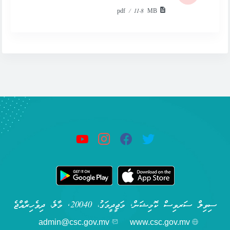
pdf / 11.8 MB
ސިވިލް ސަރވިސް ކޮމިޝަން, މަޖީދީމަގު، 20040, މާލެ، ދިވެހިރާއްޖެ
admin@csc.gov.mv
www.csc.gov.mv