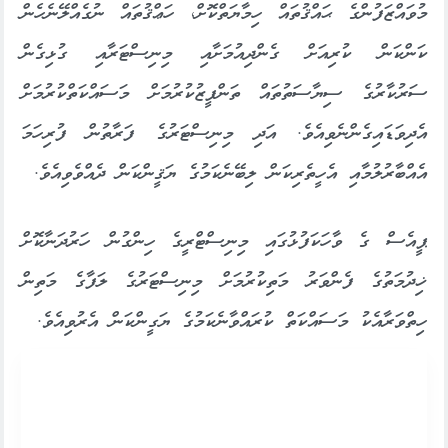
މުވައްޒަފުންގެ ޙައްޤުތައް ހިމާޔަތްކޮށް، ހަޢްޤުތައް ނުގެއްލޭނެހެން
ކަންކަން ކުރިއަށް ގެންދިއުމަށާއި މިނިސްޓަރާއި ގުޅިގެން
ސަރުކާރުގެ ސިޔާސަތުތައް ތަންފީޒުކުރުމަށް މަސައްކަތްކުރުމަށް
އެދިވަޑައިގެންނެވިއެވެ. އަދި މިނިސްޓަރުގެ ފަރާތުން ފުރިހަމަ
އެއްބާރުލުމާއި އެހީތެރިކަން ލިބޭނެކަމުގެ ޔަޤީންކަން ދެއްވެވިއެވެ.
ޕީއެސް ގެ ވާހަކަފުޅުގައި މިނިސްޓްރީގެ ހިންގުން ހަރުދަނާކޮށް
ޚިދުމަތުގެ ފެންވަރު މަތިކުރުމަށް މިނިސްޓަރުގެ ލަފާގެ މަތިން
ހިތްވަރާއެކު މަސައްކަތް ކުރައްވާނެކަމުގެ ޔަގީންކަން އެރުވިއެވެ.