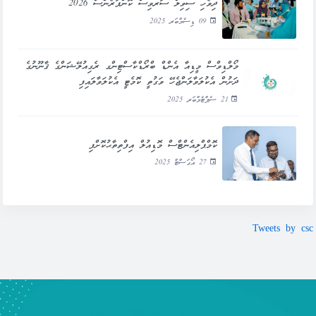
ދިވެހި ސިވިލް ސަރވިސް ކޮންފަރެންސް 2026
09 ޑިސެމްބަރ 2025
މޯލްޑިވްސް މީޑިއާ އެންޑް ބްރޯޑްކާސްޓިންގ ރެގިއުލޭޝަންގެ ޤާނޫނުގެ
ދަށުން އެކުލަވާލަންޖެހޭ ވަގުތީ ކޮމެޓީ އެކުލަވާލައިފި
21 ސެޕްޓެމްބަރ 2025
ކޮމްޕްލިއެންޓްސް މޮޑިއުލް އިފްތިތާޙުކޮށްފި
27 އޯގަސްޓް 2025
Tweets by csc