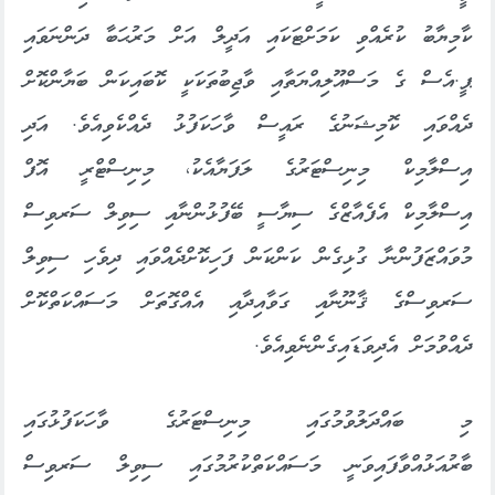
ކާމިޔާބު ކުރެއްވި ކަމަށްޓަކައި އަދީލް އަށް މަރުޙަބާ ދަންނަވައި
ޕީ.އެސް ގެ މަސްއޫލިއްޔަތާއި ވާޖިބުތަކަކީ ކޮބައިކަން ބަޔާންކޮށް
ދެއްވައި ކޮމިޝަނުގެ ރައީސް ވާހަކަފުޅު ދެއްކެވިއެވެ. އަދި
އިސްލާމިކް މިނިސްޓަރުގެ ލަފަޔާއެކު، މިނިސްޓްރީ އޮފް
އިސްލާމިކް އެފެއާޒްގެ ސިޔާސީ ބޭފުޅުންނާއި ސިވިލް ސަރވިސް
މުވައްޒަފުންނާ ގުޅިގެން ކަންކަން ފަހިކޮށްދެއްވައި ދިވެހި ސިވިލް
ސަރވިސްގެ ޤާނޫނާއި ގަވާއިދާއި އެއްގޮތަށް މަސައްކަތްކޮށް
ދެއްވުމަށް އެދިވަޑައިގެންނެވިއެވެ.
މި ބައްދަލުވުމުގައި މިނިސްޓަރުގެ ވާހަކަފުޅުގައި
ބާރުއަޅުއްވާފައިވަނީ މަސައްކަތްކުރުމުގައި ސިވިލް ސަރވިސް