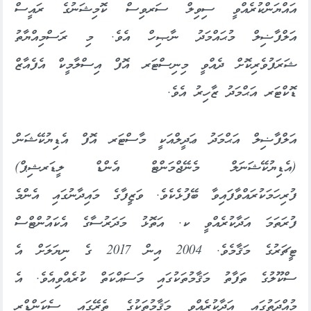
އައްޔަންކުރެއްވީ ސިވިލް ސަރވިސް ކޮމިޝަނުގެ ރައީސް
އަލްފާޟިލް މުޙައްމަދު ނާޞިހް އެވެ. މި ރަސްމިއްޔާތު
ޝަރަފުވެރިކޮށް ދެއްވީ މިނިސްޓަރ އޮފް އިސްލާމީކް އެފެއާޒް
ޑޮކްޓަރ އަޙްމަދު ޒާހިރު އެވެ.
އަލްފާޟިލް އަޙްމަދު ޢަދީލްއަކީ މާސްޓަރ އޮފް އެޑިޔުކޭޝަން
(އެޑިޔުކޭޝަނަލް މެނޭޖްމަންޓް އެންޑް ލީޑަރޝިޕް)
ފުރިހަމަކުރައްވާފައިވާ ބޭފުޅެކެވެ. ވަޒީފާގެ މައިދާނުގައި އެންމެ
ފުރަތަމަ އަދާކުރެއްވީ ކ. އަތޮޅު މަދަރުސާގެ އެކައުންޓްސް
ޓީޗަރުގެ މަޤާމެވެ. 2004 އިން 2017 ގެ ނިޔަލަށް އެ
ސްކޫލުގެ ތަފާތު މަޤާމުތަކުގައި މަސައްކަތް ކުރެއްވިއެވެ. އެ
މުއްދަތުގައި އަދާކުރެއްވި މަޤާމުތަކުގެ ތެރޭގައި ސެކަންޑްރީ