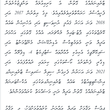
ޓްރެއިނަރެއްގެ ގޮތުން، އެ ކަރިކިއުލަމް ތަންފީޒުކުރެވެން
ފެށީއްސުރެ ހަރަކާތްތެރިވެލެއްވިއެވެ. މީގެ އިތުރުން 2017 އަދި
2018 ވަނަ އަހަރު ޤައުމީ ޔުނިވަސިޓީ އަދި އެހެނިހެން ބައެއް
ކޮލެޖްތަކުގައި ޕާޓު-ޓައިމް ލެކްޗަރަރ އެއްގެ ގޮތުގައި އަޙްމަދު
ޢަދީލް ވަނީ މެތަމެޓިކްސް، އެޑިޔުކޭޝަން، މެނޭޖްމަންޓު އަދި
ސައިކޮލޮޖީގެ އެކިއެކި މާއްދާތައް ސެޓްފިކެޓް 4، ޑިޕްލޮމާ އަދި
ޑިގްރީ ފެންވަރުގެ ކޯސްތަކުގައި ކިޔަވައި ދެއްވާފައެވެ. އަދި
2021 ވަނަ އަހަރުން ފެށިގެން ސިވިލް ސަރވިސް ޓްރެއިނިންގ
އިންސްޓިޓިއުޓްގެ ބައެއް ޓްރެއިނިންގތަކުގައި އެކްސްޓަރނަލް
ޓްރެއިނަރެއްގެ ގޮތުން ޢަދީލް ދަނީ މަސައްކަތް ކުރައްވަމުންނެވެ.
ޕީއެސް މަޤާމަށް ޢަދީލް އައްޔަނު ކުރެއްވުމަށްފަހު، މި މަޤާމު