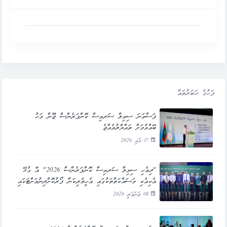
ފަހުގެ ޚަބަރުތައް
ފަސްވަނަ ސިވިލް ސަރވިސް ކޮންފަރެންސް ޖޫން މަހު
ބޭއްވުމަށް ތައްޔާރުވެއްޖެ
17 މެއި 2026
"ދިވެހި ސިވިލް ސަރވިސް ކޮންފަރެންސް 2026" އާ ގުޅޭ
އެކިއެކި މަސައްކަތްތަކުގައި އެހީތެރިކަން ފޯރުކޮށްދިނުމަށްޓަކައި
ޕަބްލިކް ސަރވިސް މީޑިއާއެކު ސިވިލް ސަރވިސް ކޮމިޝަނުން
08 ޖަނަވަރީ 2026
ފަހުމުނާމާއެއްގައި ސޮއި ކުރައްވައިފި