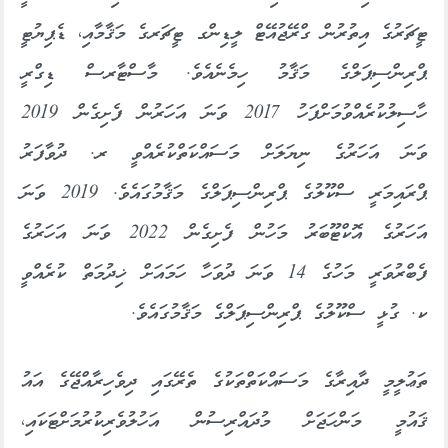
ޓީޗަރުގެ އިތުރުން ގްރޭޖުއޭޓް ލީޑިންގ ޓީޗަރގެ މަޤާމާއި، ޑެޕިޔުޓީ
ޕްރިންސިޕަލްގެ މަޤާމު ހިމެނެއެވެ. މާސްޓާރސް ޑިގްރީ
ހާސިލުކުރެއްވުމަށްފަހު 2017 ވަނަ އަހަރުން ފެށިގެން 2019
ވަނަ އަހަރުގެ ނިޔަލަށް މަސައްކަތްކުރެއްވީ ރ. ދުވާފަރު
ޕްރައިމަރީ ސްކޫލުގެ ޕްރިންސިޕަލްގެ މަޤާމުގައެވެ. 2019 ވަނަ
އަހަރުގެ އޮކްޓޫބަރު މަހުން ފެށިގެން 2022 ވަނަ އަހަރުގެ
ފެބްރުވަރީ މަހުގެ 14 ވަނަ ދުވަހާ ހަމައަށް ޚިދުމަތް ކުރެއްވީ
ކ. ގުޅީ ސްކޫލުގެ ޕްރިންސިޕަލްގެ މަޤާމުގައެވެ.
ތަޢުލީމީ ދާއިރާގެ މަސައްކަތްތަކުގެ ތެރޭގައި ދިވެހިރާއްޖޭގެ އައު
ޤައުމީ މަންހަޖަށް މުދައްރިސުން އަހުލުވެރިކުރުމަށްޓަކައި،