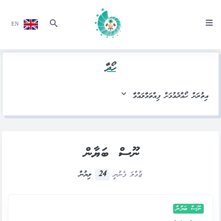
EN
ހޯދާ
އިތުރަށް ހޯއްދެވުމަށް ފިއްތަވާލައްވާ
ނޫސް ބަޔާން
24
ޖުމްލަ ފެނުނީ
ލިޔުން
ނޫސް ބަޔާން