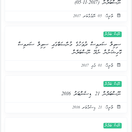
ނޫސްބަޔާން (05.11.2017)
ތާރީޚް: 05 ނޮވެމްބަރ 2017
ނޫސް ބަޔާން
ސިވިލް ސަރވިސް ދުވަހުގެ މުނާޞަބާގައި ސިވިލް ސަރވިސް
ކޮމިޝަނުން ނެރޭ ނޫސްބަޔާން
ތާރީޚް: 01 މެއި 2017
ނޫސް ބަޔާން
ނޫސްބަޔާން 21 ޑިސެންބަރު 2016
ތާރީޚް: 21 ޑިސެމްބަރ 2016
ނޫސް ބަޔާން