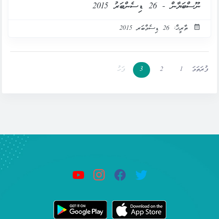
ނޫސްބަޔާން - 26 ޑިސެންބަރު 2015
ތާރީޚް: 26 ޑިސެމްބަރ 2015
ފުރަތަމަ
1
2
3
ފަހު