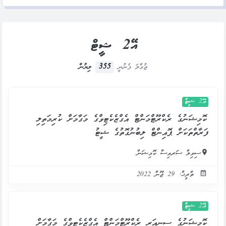
އޭ2 ޝީޓް
355
ޖުމްލަ ފެނުނީ
ލިޔުން
އޭ2 ޝީޓް
ކޮމިޝަނުގެ ރެކްރޫޓްމަންޓް އެގްޒެކެޓިވްގެ މަގާމަށް ކުރިމަތިލި
ފަރާތްތަކަށް ޕޮއިންޓް ލިބުނުގޮތުގެ ޝީޓު
ސިވިލް ސަރވިސް ކޮމިޝަން
ތާރީޚް: 29 ޖޫން 2022
އޭ2 ޝީޓް
ކޮމިޝަނުގެ ސީނިއަރ ރެކްރޫޓްމަންޓް އެގްޒެކެޓިވްގެ މަގާމަށް