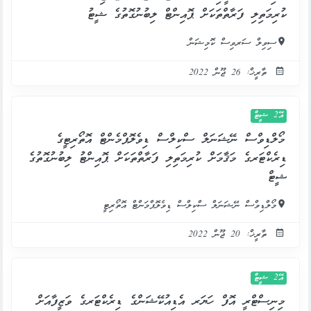
ކުރިމަތިލި ފަރާތްތަކަށް ޕޮއިންޓް ލިބުނުގޮތުގެ ޝީޓު
ސިވިލް ސަރވިސް ކޮމިޝަން
ތާރީޚް: 26 ޖޫން 2022
އޭ2 ޝީޓް
މޯލްޑިވްސް ނޭޝަނަލް ސްކިލްސް ޑިވެލޮޕްމެންޓް އޮތޯރިޓީގެ
ޑިރެކްޓަރގެ މަޤާމަށް ކުރިމަތިލި ފަރާތްތަކަށް ޕޮއިންޓު ލިބުނުގޮތުގެ
ޝީޓް
މޯލްޑިވްސް ނޭޝަނަލް ސްކިލްސް ޑިވެލޮޕްމަންޓް އޮތޯރިޓީ
ތާރީޚް: 20 ޖޫން 2022
އޭ2 ޝީޓް
މިނިސްޓްރީ އޮފް ހަޔަރ އެޑިއުކޭޝަންގެ ޑިރެކްޓަރގެ ވަޒީފާއަށް