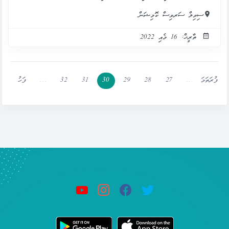
ސިވިލް ސަރވިސް ކޮމިޝަން
ތާރީޚް: 16 މެއި 2022
ފުރަތަމަ
…
27
28
29
30
31
32
…
ފަހު