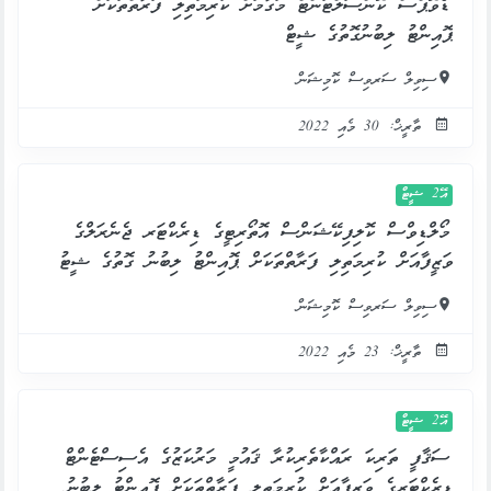
ޑެވޮޕްސް ކޮންސަލްޓަންޓް މަގާމަށް ކުރިމަތިލި ފަރާތްތަކަށް
ޕޮއިންޓު ލިބުނުގޮތުގެ ޝީޓް
ސިވިލް ސަރވިސް ކޮމިޝަން
ތާރީޚް: 30 މެއި 2022
އޭ2 ޝީޓް
މޯލްޑިވްސް ކޮލިފިކޭޝަންސް އޮތޯރިޓީގެ ޑިރެކްޓަރ ޖެނެރަލްގެ
ވަޒީފާއަށް ކުރިމަތިލި ފަރާތްތަކަށް ޕޮއިންޓު ލިބުނު ގޮތުގެ ޝީޓު
ސިވިލް ސަރވިސް ކޮމިޝަން
ތާރީޚް: 23 މެއި 2022
އޭ2 ޝީޓް
ސަޤާފީ ތަރިކަ ރައްކާތެރިކުރާ ޤައުމީ މަރުކަޒުގެ އެސިސްޓެންޓް
ޑިރެކްޓަރގެ ވަޒީފާއަށް ކުރިމަތިލި ފަރާތްތަކަށް ޕޮއިންޓު ލިބުނު