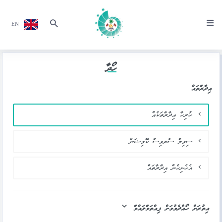
EN
ހޯދާ
އިދާރާތައް
ހުރިހާ އިދާރާތަކެއް
ސިވިލް ސާރވިސް ކޮމިޝަން
އެހެނިހެން އިދާރާތައް
އިތުރަށް ހޯއްދެވުމަށް ފިއްތަވާލައްވާ