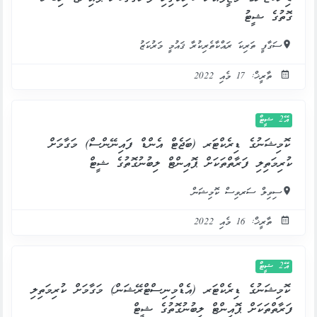
ގޮތުގެ ޝީޓު
ސަގާފީ ތަރިކަ ރައްކާތެރިކުރާ ޤައުމީ މަރުކަޒު
ތާރީޚް: 17 މެއި 2022
އޭ2 ޝީޓް
ކޮމިޝަނުގެ ޑިރެކްޓަރ (ބަޖެޓް އެންޑް ފައިނޭންސް) މަގާމަށް
ކުރިމަތިލި ފަރާތްތަކަށް ޕޮއިންޓް ލިބުނުގޮތުގެ ޝީޓް
ސިވިލް ސަރވިސް ކޮމިޝަން
ތާރީޚް: 16 މެއި 2022
އޭ2 ޝީޓް
ކޮމިޝަނުގެ ޑިރެކްޓަރ (އެޑްމިނިސްޓްރޭޝަން) މަގާމަށް ކުރިމަތިލި
ފަރާތްތަކަށް ޕޮއިންޓް ލިބުނުގޮތުގެ ޝީޓް