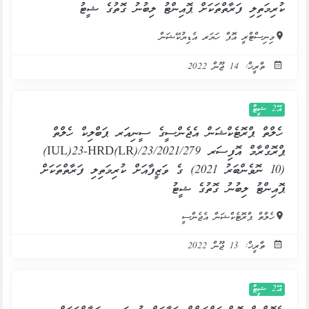
ކުރިމަތިލި ފަރާތްތަކަށް ޕޮއިންޓު ލިބުނު ގޮތުގެ ޝީޓު
މިނިސްޓްރީ އޮފް ހަޔަރ އެޑިޔުކޭޝަން
ތާރީޚް: 14 ޖޫން 2022
އޭ2 ޝީޓް
ހެލްތް ޕްރޮޓެކްޝަން އެޖެންސީގެ ސީނިއަރ ޕަބްލިކް ހެލްތް
ޕްރޮގްރާމް އޮފިސަރ IUL)23-HRD(LR)/23/2021/279)
(10 ނޮވެންބަރު 2021) ގެ ވަޒީފާއަށް ކުރިމަތިލި ފަރާތްތަކަށް
ޕޮއިންޓު ލިބުނު ގޮތުގެ ޝީޓު
ހެލްތް ޕްރޮޓެކްޝަން އެޖެންސީ
ތާރީޚް: 13 ޖޫން 2022
އޭ2 ޝީޓް