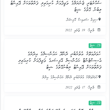
ސެކްރެޓަރީ ޖެނެރަލްގެ ވަޒީފާއަށް ކުރިމަތިލި ފަރާތްތަކަށް ޕޮއިންޓު
ލިބުނު ގޮތުގެ ޝީޓު
ސިވިލް ސަރވިސް ކޮމިޝަން
ތާރީޚް: 19 ޖުލައި 2022
އޭ2 ޝީޓް
ހުވަދުއަތޮޅު އުތުރުބުރީ ދާންދޫ ކައުންސިލްގެ އިދާރާގެ
އެސިސްޓެންޓް ކައުންސިލް އޮފިސަރގެ ވަޒީފާއަށް ކުރިމަތިލި
ފަރާތްތަކަށް ޕޮއިންޓު ލިބުނުގޮތުގެ ޝީޓު
ހުވަދުއަތޮޅު އުތުރުބުރީ ދާންދޫ ކައުންސިލްގެ އިދާރާ
ތާރީޚް: 17 ޖުލައި 2022
އޭ2 ޝީޓް