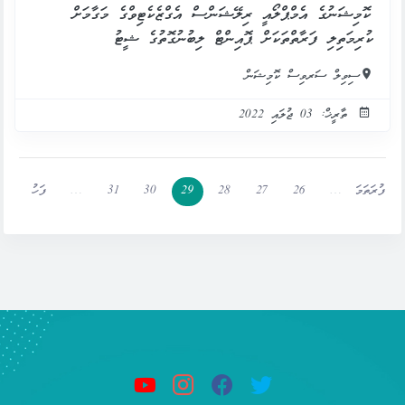
ކޮމިޝަނުގެ އެމްޕްލޯއީ ރިލޭޝަންސް އެގްޒެކެޓިވްގެ މަގާމަށް
ކުރިމަތިލި ފަރާތްތަކަށް ޕޮއިންޓް ލިބުނުގޮތުގެ ޝީޓު
ސިވިލް ސަރވިސް ކޮމިޝަން
ތާރީޚް: 03 ޖުލައި 2022
ފުރަތަމަ
…
26
27
28
29
30
31
…
ފަހު