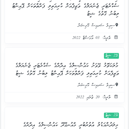
ސެކްރެޓަރީ ޖެނެރަލްގެ ވަޒީފާއަށް ކުރިމަތިލި ފަރާތްތަކަށް ޕޮއިންޓު
ލިބުނު ގޮތުގެ ޝީޓު
ސިވިލް ސަރވިސް ކޮމިޝަން
ތާރީޚް: 03 އޯގަސްޓް 2022
އޭ2 ޝީޓް
މުލަކަތޮޅު ވޭވަށު ކައުންސިލްގެ އިދާރާގެ ސެކްރެޓަރީ ޖެނެރަލްގެ
ވަޒީފާއަށް ކުރިމަތިލި ފަރާތްތަކަށް ޕޮއިންޓު ލިބުނު ގޮތުގެ ޝީޓު
ސިވިލް ސަރވިސް ކޮމިޝަން
ތާރީޚް: 20 ޖުލައި 2022
އޭ2 ޝީޓް
މިލަދުންމަޑުލު އުތުރުބުރީ މާއުނގޫދޫ ކައުންސިލްގެ އިދާރާގެ