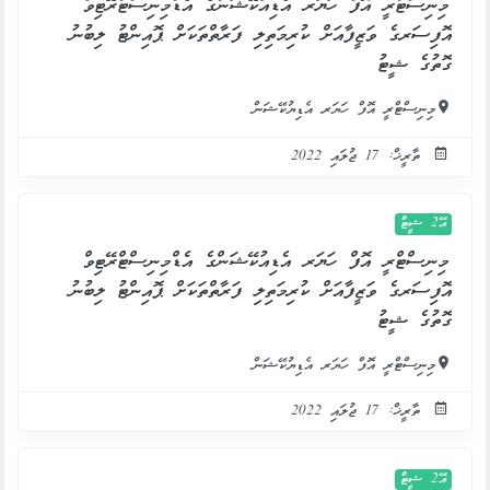
މިނިސްޓްރީ އޮފް ހަޔަރ އެޑިއުކޭޝަންގެ އެޑްމިނިސްޓްރޭޓިވް
އޮފިސަރގެ ވަޒީފާއަށް ކުރިމަތިލި ފަރާތްތަކަށް ޕޮއިންޓު ލިބުނު
ގޮތުގެ ޝީޓު
މިނިސްޓްރީ އޮފް ހަޔަރ އެޑިޔުކޭޝަން
ތާރީޚް: 17 ޖުލައި 2022
އޭ2 ޝީޓް
މިނިސްޓްރީ އޮފް ހަޔަރ އެޑިއުކޭޝަންގެ އެޑްމިނިސްޓްރޭޓިވް
އޮފިސަރގެ ވަޒީފާއަށް ކުރިމަތިލި ފަރާތްތަކަށް ޕޮއިންޓު ލިބުނު
ގޮތުގެ ޝީޓު
މިނިސްޓްރީ އޮފް ހަޔަރ އެޑިޔުކޭޝަން
ތާރީޚް: 17 ޖުލައި 2022
އޭ2 ޝީޓް