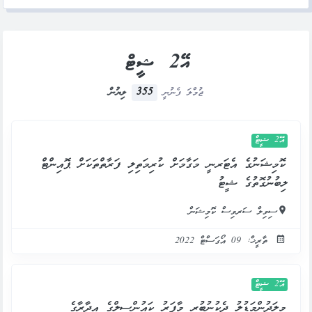
އޭ2 ޝީޓް
355
ޖުމްލަ ފެނުނީ
ލިޔުން
އޭ2 ޝީޓް
ކޮމިޝަނުގެ އެޓަރނީ މަގާމަށް ކުރިމަތިލި ފަރާތްތަކަށް ޕޮއިންޓް
ލިބުނުގޮތުގެ ޝީޓު
ސިވިލް ސަރވިސް ކޮމިޝަން
ތާރީޚް: 09 އޯގަސްޓް 2022
އޭ2 ޝީޓް
މިލަދުންމަޑުލު ދެކުނުބުރީ މާފަރު ކައުންސިލްގެ އިދާރާގެ