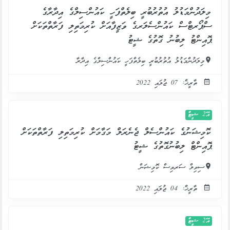
މިލަދުންމަޑުލު އުތުރުބުރީ ބިލެތްފަހީ ކައުންސިލްގެ އިދާރާގެ
ސްޕޯރޓްސް ކައުންސެލަރގެ ވަޒީފާއަށް ކުރިމަތިލި ފަރާތްތަކަށް
ޕޮއިންޓު ލިބުނު ގޮތުގެ ޝީޓު
މިލަދުންމަޑުލު އުތުރުބުރީ ބިލެތްފަހީ ކައުންސިލްގެ އިދާރާ
ތާރީޚް: 07 ޖުލައި 2022
އޭ2 ޝީޓް
ކޮމިޝަނުގެ ކައުންސެލް ޖެނެރަލް މަގާމަށް ކުރިމަތިލި ފަރާތްތަކަށް
ޕޮއިންޓް ލިބުނުގޮތުގެ ޝީޓު
ސިވިލް ސަރވިސް ކޮމިޝަން
ތާރީޚް: 04 ޖުލައި 2022
އޭ2 ޝީޓް