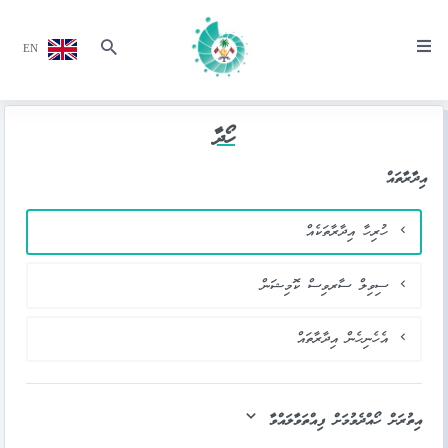
EN
ހޯދާ
އިދާރާތައް
ހުރިހާ އިދާރާތަކެއް
ސިވިލް ސާރވިސް ކޮމިޝަން
އެހެނިހެން އިދާރާތައް
އިތުރަށް ހޯއްދެވުމަށް ފިއްތަވާލައްވާ