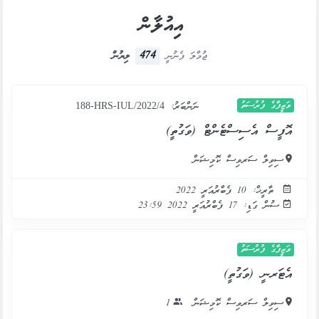
އިއުލާން
474
ޖުމްލަ ފެނުނީ
ލިޔުން
ވަޒީފާގެ ފުރުސަތު
ނަންބަރު:
188-HRS-IUL/2022/4
އޮފީސް އެސިސްޓެންޓް (ވަގުތީ)
ސިވިލް ސަރވިސް ކޮމިޝަން
ތާރީޚް: 10 ފެބްރުއަރީ 2022
ސުން ގަޑި: 17 ފެބްރުއަރީ 2022 23:59
ވަޒީފާގެ ފުރުސަތު
އެޓަރނީ (ވަގުތީ)
ސިވިލް ސަރވިސް ކޮމިޝަން
1