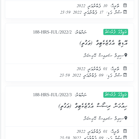
ތާރީޚް: 10 ފެބްރުއަރީ 2022
ސުން ގަޑި: 17 ފެބްރުއަރީ 2022 23:59
ވަޒީފާގެ ފުރުސަތު
ނަންބަރު:
188-HRS-IUL/2022/2
އޮޑިޓް އެގްޒެކެޓިވް (ވަގުތީ)
ސިވިލް ސަރވިސް ކޮމިޝަން
ތާރީޚް: 01 ފެބްރުއަރީ 2022
ސުން ގަޑި: 09 ފެބްރުއަރީ 2022 23:59
ވަޒީފާގެ ފުރުސަތު
ނަންބަރު:
188-HRS-IUL/2022/3
ހިއުމަން ރިސޯސް އެގްޒެކެޓިވް (ވަގުތީ)
ސިވިލް ސަރވިސް ކޮމިޝަން
ތާރީޚް: 01 ފެބްރުއަރީ 2022
ސުން ގަޑި: 09 ފެބްރުއަރީ 2022 23:59