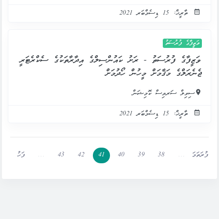
ތާރީޚް: 15 ޑިސެމްބަރ 2021
ވަޒީފާގެ ފުރުސަތު
ވަޒީފާގެ ފުރުސަތު - ރަށު ކައުންސިލްގެ އިދާރާތަކުގެ ސެކްރެޓަރީ
ޖެނެރަލްގެ މަޤާމަށް މީހުން ހޯދުމަށް
ސިވިލް ސަރވިސް ކޮމިޝަން
ތާރީޚް: 15 ޑިސެމްބަރ 2021
ފުރަތަމަ
…
38
39
40
41
42
43
…
ފަހު