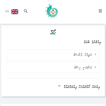
EN
ހޯދާ
އިއުލާނުގެ ބާވަތް
ވަޒީފާގެ ފުރުސަތު
އަންދަސީ ހިސާބު
އިތުރަށް ހޯއްދެވުމަށް ފިއްތަވާލައްވާ