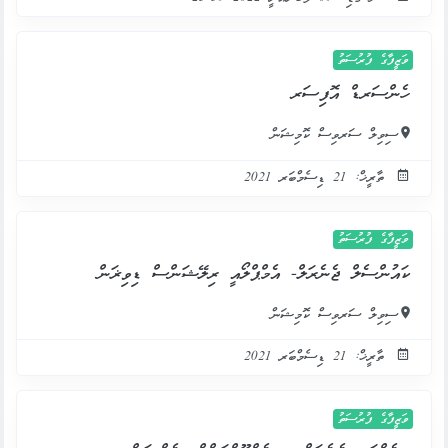
ވަޒީފާގެ ފުރުސަތު
ހެންސަރޑް އޮފިސަރ
ސިވިލް ސަރވިސް ކޮމިޝަން
ތާރީޚް: 21 ޑިސެމްބަރ 2021
ވަޒީފާގެ ފުރުސަތު
ކައުންސެލް ޖެނެރަލް- އެމްޕްލޯއީ ރިލޭޝަންސް ޑިވިޜަން
ސިވިލް ސަރވިސް ކޮމިޝަން
ތާރީޚް: 21 ޑިސެމްބަރ 2021
ވަޒީފާގެ ފުރުސަތު