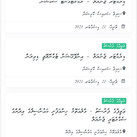
ޑިރެކްޓަރ ޖެނެރަލް – ރެކްރޫޓްމަންޓް ސެކްޝަން
ސިވިލް ސަރވިސް ކޮމިޝަން
ތާރީޚް: 21 ޑިސެމްބަރ 2021
ވަޒީފާގެ ފުރުސަތު
ޑިރެކްޓަރ ޖެނެރަލް – އިންފޮމޭޝަން ޓެކްނޮލޮޖީ ޑިވިޜަން
ސިވިލް ސަރވިސް ކޮމިޝަން
ތާރީޚް: 21 ޑިސެމްބަރ 2021
ވަޒީފާގެ ފުރުސަތު
ވަޒީފާގެ ފުރުސަތު - މާލެއަތޮޅު ހިންމަފުށީ ކައުންސިލްގެ އިދާރާގެ
ސެކްރެޓަރީ ޖެނެރަލް
މާލެއަތޮޅު ހިންމަފުށީ ކައުންސިލްގެ އިދާރާ